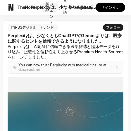
日
製
ジ

TheNote
Perplexityは、少なくともChatGPTやGemin...
本
GooglePlay
AppStore
サインイン
品
ェ
語
ン
ト
RSSデジタル・トレンド
フォロー
Perplexityは、少なくともChatGPTやGeminiよりは、医療
に関するヒントを信頼できるようになりました。
Perplexityは、AI応答に信頼できる医学雑誌と臨床データを取
り込み、正確性と信頼性を向上させるPremium Health Sources
をローンチしました。
You can now trust Perplexity with medical tips, or at least a tad more than ChatGPT or Gemini
digitaltrends.com