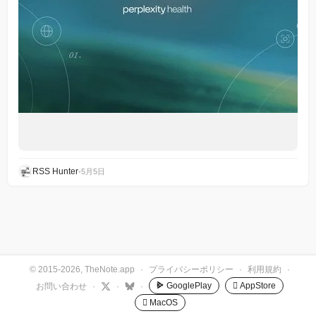
RSS Hunter
•
5月5日
© 2015-2026, TheNote.app
·
プライバシーポリシー
·
利用規約
·
GooglePlay
 AppStore
お問い合わせ
·
·
·
 MacOS