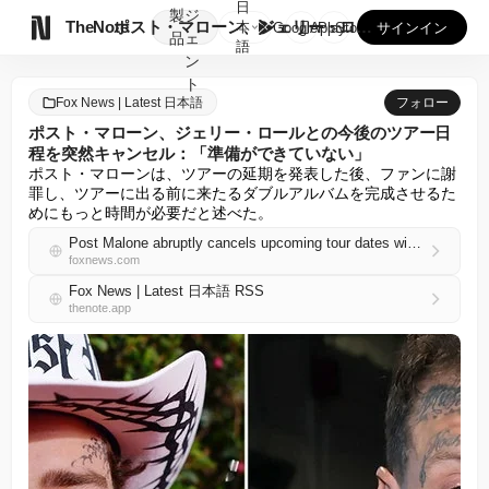
日
製
ジ

TheNote
ポスト・マローン、ジェリー・ロールとの今後のツアー日程を突然...
本
GooglePlay
AppStore
サインイン
品
ェ
語
ン
ト
Fox News | Latest 日本語
フォロー
ポスト・マローン、ジェリー・ロールとの今後のツアー日
程を突然キャンセル：「準備ができていない」
ポスト・マローンは、ツアーの延期を発表した後、ファンに謝
罪し、ツアーに出る前に来たるダブルアルバムを完成させるた
めにもっと時間が必要だと述べた。
Post Malone abruptly cancels upcoming tour dates with Jelly Roll: ‘We ain’t ready’
foxnews.com
Fox News | Latest 日本語 RSS
thenote.app