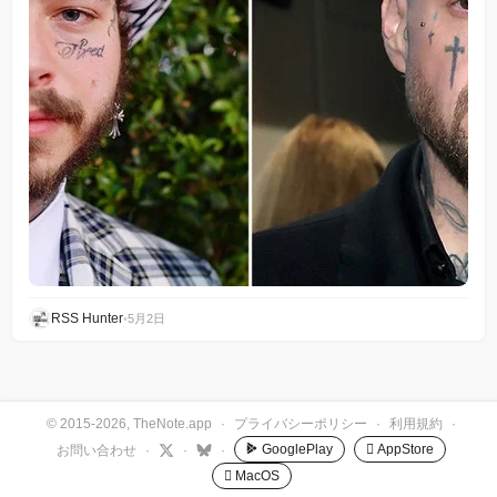
RSS Hunter
•
5月2日
© 2015-2026, TheNote.app
·
プライバシーポリシー
·
利用規約
·
GooglePlay
 AppStore
お問い合わせ
·
·
·
 MacOS