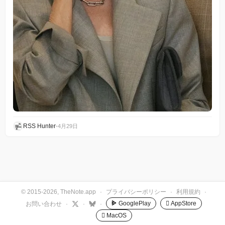
RSS Hunter
•
4月29日
© 2015-2026, TheNote.app
·
プライバシーポリシー
·
利用規約
·
GooglePlay
 AppStore
お問い合わせ
·
·
·
 MacOS