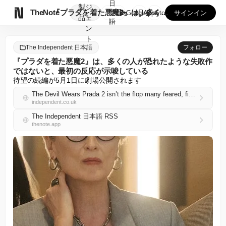
日
製
ジ

TheNote
『プラダを着た悪魔2』は、多くの人が恐れたような失敗作ではな...
本
GooglePlay
AppStore
サインイン
品
ェ
語
ン
ト
The Independent 日本語
フォロー
『プラダを着た悪魔2』は、多くの人が恐れたような失敗作
ではないと、最初の反応が示唆している
待望の続編が5月1日に劇場公開されます
The Devil Wears Prada 2 isn’t the flop many feared, first reactions suggest
independent.co.uk
The Independent 日本語 RSS
thenote.app