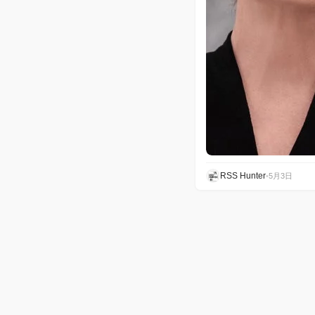
RSS Hunter
•
5月3日