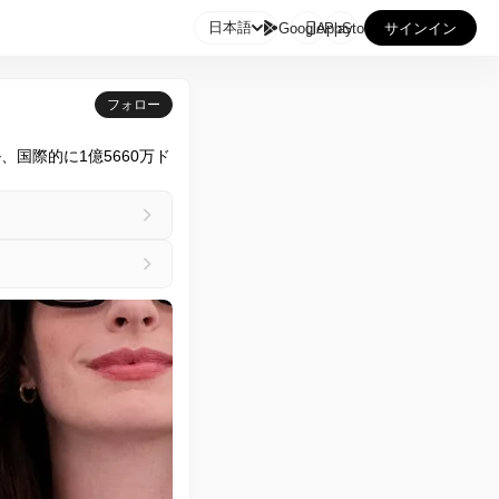

日本語
GooglePlay
AppStore
サインイン
フォロー
国際的に1億5660万ド