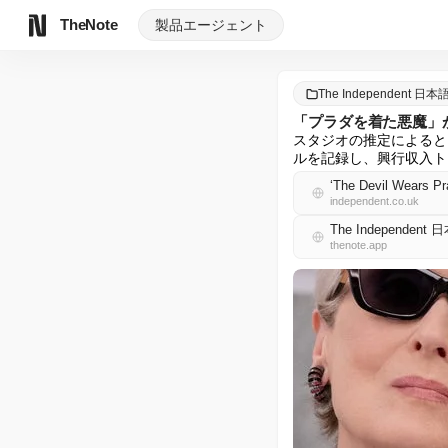
TheNote
製品
エージェント
The Independent 日本
「プラダを着た悪魔」が
スタジオの推定によると、
ルを記録し、興行収入ト
‘The Devil Wears Prad
independent.co.uk
The Independent
thenote.app