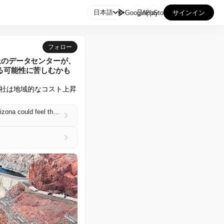

日本語
GooglePlay
AppStore
サインイン
フォロー
上のデータセンターが、
る可能性に苦しむかも
社は地域的なコスト上昇
'Unprecedented drought conditions': More than 500 data centers across Nevada, California, and Arizona could feel the pinch as the iconic Hoover Dam potentially loses 40% of its power output because of poor rainfall and abnormally low snowpack numbers