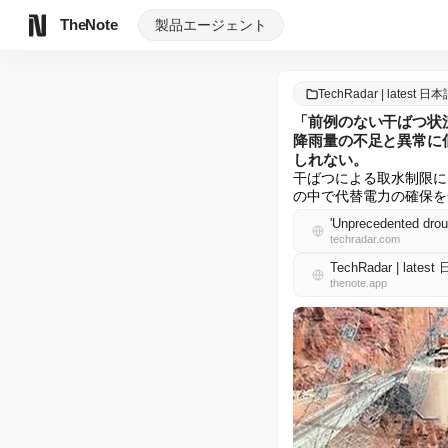
TheNote
製品
エージェント
TechRadar | latest 日
「前例のない干ばつ状
降雨量の不足と異常に
しれない。
干ばつによる取水制限に
の中で代替電力の確保を
techradar.com
TechRadar | lates
thenote.app