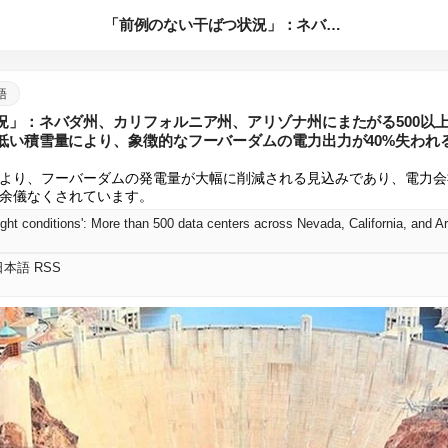
「前例のない干ばつ状況」：ネバダ州、カリフォルニア州、アリゾ...
本語
況」：ネバダ州、カリフォルニア州、アリゾナ州にまたがる500以
低い積雪量により、象徴的なフーバーダムの電力出力が40%失われ
より、フーバーダムの発電量が大幅に削減される見込みであり、電力会
余儀なくされています。
t 日本語 RSS