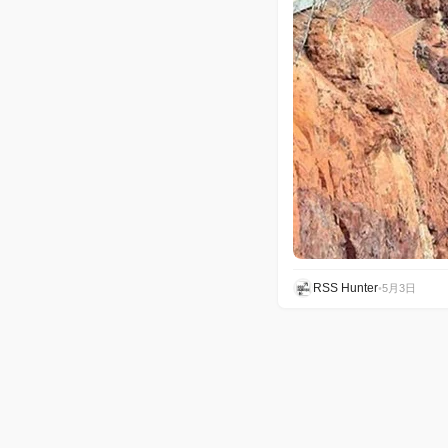
RSS Hunter
•
5月3日