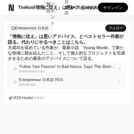
日
製
ジ

TheNote
「情熱に従え」は悪いアドバイス、とベストセラー作家が語る。代...
本
GooglePlay
AppStore
サインイン
品
ェ
語
ン
ト
Entrepreneur 日本語
フォロー
「情熱に従え」は悪いアドバイス、とベストセラー作家が
語る。代わりにやるべきことはこちら。
大成功を収めている作家が、最新小説「Young World」で新た
な領域に踏み込んだこと、そして個人的なプロジェクトを完成
させるための最良のアドバイスについて語る。
‘Follow Your Passion’ Is Bad Advice, Says This Best-Selling Author. Here’s What You Should Do Instead.
entrepreneur.com
Entrepreneur 日本語 RSS
thenote.app
RSS Hunter
•
5月6日