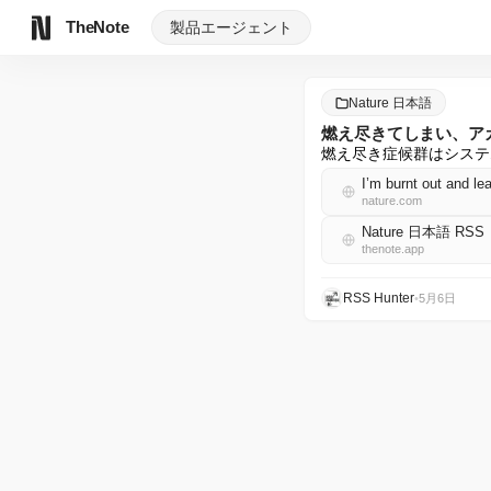
TheNote
製品
エージェント
Nature 日本語
燃え尽きてしまい、ア
燃え尽き症候群はシステ
I’m burnt out and l
nature.com
Nature 日本語 RSS
thenote.app
RSS Hunter
•
5月6日