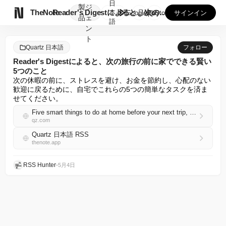
日
製
ジ

TheNote
Reader's Digestによると、次の旅行の前に家でで...
本
GooglePlay
AppStore
サインイン
品
ェ
語
ン
ト
Quartz 日本語
フォロー
Reader's Digestによると、次の旅行の前に家でできる賢い
5つのこと
次の休暇の前に、ストレスを避け、お金を節約し、心配のない
歓迎に戻るために、自宅でこれらの5つの簡単なタスクを済ま
せてください。
Five smart things to do at home before your next trip, according to Reader’s Digest
qz.com
Quartz 日本語 RSS
thenote.app
RSS Hunter
•
5月4日