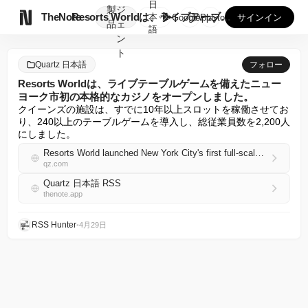
日
製
ジ

TheNote
Resorts Worldは、ライブテーブルゲームを備えたニ...
本
GooglePlay
AppStore
サインイン
品
ェ
語
ン
ト
Quartz 日本語
フォロー
Resorts Worldは、ライブテーブルゲームを備えたニュー
ヨーク市初の本格的なカジノをオープンしました。
クイーンズの施設は、すでに10年以上スロットを稼働させてお
り、240以上のテーブルゲームを導入し、総従業員数を2,200人
にしました。
Resorts World launched New York City's first full-scale casino with live table games
qz.com
Quartz 日本語 RSS
thenote.app
RSS Hunter
•
4月29日