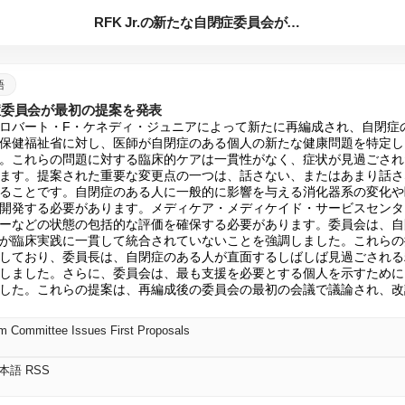
RFK Jr.の新たな自閉症委員会が最初の提案を発表
語
閉症委員会が最初の提案を発表
ロバート・F・ケネディ・ジュニアによって新たに再編成され、自閉症
保健福祉省に対し、医師が自閉症のある個人の新たな健康問題を特定し
。これらの問題に対する臨床的ケアは一貫性がなく、症状が見過ごされ
ます。提案された重要な変更点の一つは、話さない、またはあまり話さ
ることです。自閉症のある人に一般的に影響を与える消化器系の変化や
開発する必要があります。メディケア・メディケイド・サービスセンタ
ーなどの状態の包括的な評価を確保する必要があります。委員会は、自
が臨床実践に一貫して統合されていないことを強調しました。これらの
しており、委員長は、自閉症のある人が直面するしばしば見過ごされる
しました。さらに、委員会は、最も支援を必要とする個人を示すために
した。これらの提案は、再編成後の委員会の最初の会議で議論され、改
m Committee Issues First Proposals
日本語 RSS