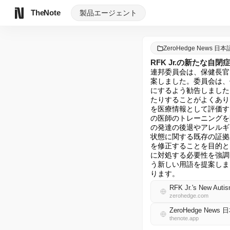
TheNote
製品
エージェント
ZeroHedge News 日本
RFK Jr.の新たな自
連邦委員会は、保健長官
案しました。委員会は、
にするよう勧告しました
たりすることがよくあり
を医療情報として評価す
の医師のトレーニングを
の発達の後退やアレルギ
状態に関する既存の証拠
を修正することを目的と
に対処する必要性を強調
う新しい用語を提案しま
ります。
RFK Jr.'s New Autis
zerohedge.com
ZeroHedge News 
thenote.app