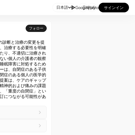

日本語
GooglePlay
AppStore
サインイン
フォロー
の診断と治療の変更を提
、治療する必要性を明確
たり、不適切に治療され
ない個人の介護者の観察
睡眠障害に対処するため
ーは、自閉症のある子供
閉症のある個人の医学的
提案は、ケアのギャップ
精神的および痛みの課題
、「重度の自閉症」とい
訂につながる可能性があ