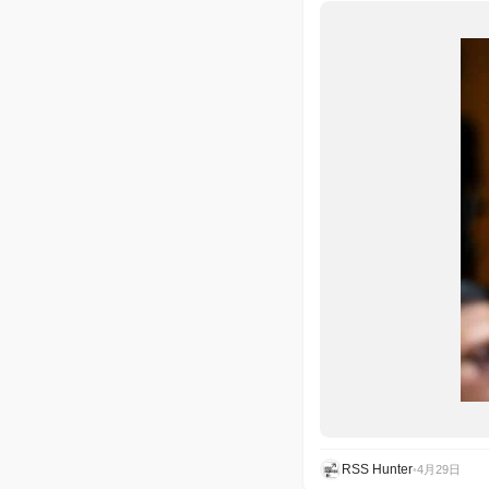
RSS Hunter
•
4月29日