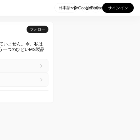

日本語
GooglePlay
AppStore
サインイン
フォロー
けられていません。今、私は
もう一つのひどいMS製品
。