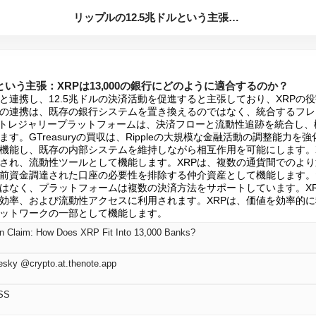
リップルの12.5兆ドルという主張：XRPは13,000の銀...
という主張：XRPは13,000の銀行にどのように適合するのか？
00の銀行と連携し、12.5兆ドルの決済活動を促進すると主張しており、XRP
の連携は、既存の銀行システムを置き換えるのではなく、統合するフレ
leのトレジャリープラットフォームは、決済フローと流動性追跡を統合し
す。GTreasuryの買収は、Rippleの大規模な金融活動の調整能力
機能し、既存の内部システムを維持しながら相互作用を可能にします。XR
され、流動性ツールとして機能します。XRPは、複数の通貨間でのよ
前資金調達された口座の必要性を排除する仲介資産として機能します。
ではなく、プラットフォームは複数の決済方法をサポートしています。X
効率、および流動性アクセスに利用されます。XRPは、価値を効率的
ットワークの一部として機能します。
lion Claim: How Does XRP Fit Into 13,000 Banks?
esky @crypto.at.thenote.app
SS