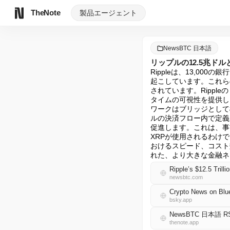
TheNote
製品
エージェント
NewsBTC 日本語
リップルの12.5兆ドル
Rippleは、13,0
起こしています。これら
されています。Ripp
タイムの可視性を提供しま
ワークはブリッジとして
ルの決済フロー内で定義
促進します。これは、事
XRPが使用されるわけ
おけるスピード、コスト
れた、より大きな金融ネ
Ripple’s $12.5 Tril
newsbtc.com
Crypto News on Blu
bsky.app
NewsBTC 日本語 R
thenote.app