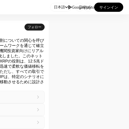

日本語
GooglePlay
AppStore
サインイン
フォロー
の役割についての関心を呼び
ームワークを通じて確立
、機関投資家向けにリアル
を強化しました。このネット
Pの役割は、12.5兆ド
り迅速で柔軟な価値移転を
ただし、すべての取引で
RPは、特定のシナリオに
に移動させるために設計さ