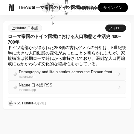
日
製
ジ

TheNote
ローマ帝国のドイツ国境における人口動態と生活史 400–70...
本
GooglePlay
AppStore
サインイン
品
ェ
語
ン
ト
Nature 日本語
フォロー
ローマ帝国のドイツ国境における人口動態と生活史 400–
700年
ドイツ南部から得られた258個の古代ゲノムの分析は、5世紀後
半に大きな人口動態の変化があったことを明らかにしたが、家
族構造は後期ローマ時代から維持されており、深刻な人口再編
成にもかかわらず文化的な継続性を示している。
Demography and life histories across the Roman frontier in Germany 400–700 ce
nature.com
Nature 日本語 RSS
thenote.app
RSS Hunter
•
4月29日