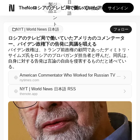
日
製
ジ

TheNote
ロシアのテレビ局で働いていたアメリカのコメンテーター、バイデ...
本
GooglePlay
AppStore
サインイン
品
ェ
語
ン
ト
NYT | World News 日本語
フォロー
ロシアのテレビ局で働いていたアメリカのコメンテータ
ー、バイデン政権下の告発に異議を唱える
バイデン政権は、トランプ前政権の顧問であったディミトリ・
サイムズ氏をロシアのプロパガンダ担当者と呼んだ。同氏は、
自身に対する告発は言論の自由を侵害するものだと述べてい
る。
American Commentator Who Worked for Russian TV Challenges Biden-era Charges
nytimes.com
NYT | World News 日本語 RSS
thenote.app