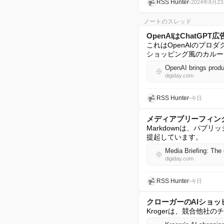
RSS Hunter
•
2024年8月2
ノートのスレッド
OpenAIはChatG
これはOpenAIのプロ
ショッピング風のカルー
OpenAI brings prod
digiday.com
RSS Hunter
•
今日
メディアブリーフィン
Markdownは、パ
提起しています。
Media Briefing: The
digiday.com
RSS Hunter
•
今日
クローガーのAIショ
Krogerは、競合他