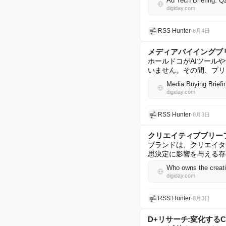
Ad Tech Briefing: Q
digiday.com
RSS Hunter
•
8月4日
メディアバイイングブ
ホールドコがAIツール
いません。その間、プリ
Media Buying Briefin
digiday.com
RSS Hunter
•
8月3日
クリエイティブブリー
ブランドは、クリエイタ
思決定に影響を与える存
Who owns the creativ
digiday.com
RSS Hunter
•
8月3日
D+リサーチ:変化する