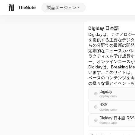
TheNote
製品
エージェント
Digiday 日本語
Digidayは、テク
を提供する主要なデジタ
らの分野での最新の開発
定期的なニュースカバレ
ラクティスを学び成長す
ー、オンラインコースが
Digidayは、Brea
います。このサイトは、
ベースのコンテンツを両
の様々な賞とイベントも
Digiday
digiday.com
RSS
digiday.com
Digiday 日本語 RSS
thenote.app