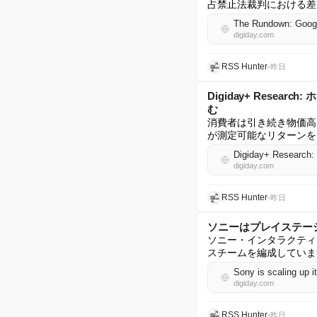
占禁止法裁判における差
The Rundown: Google
digiday.com
RSS Hunter
•
昨日
Digiday+ Resear
む
消費者は引き続き物価高
が測定可能なリターンを
digiday.com
RSS Hunter
•
昨日
ソニーはプレイステー
ソニー・インタラクティブ
スチームを編成していま
Sony is scaling up i
digiday.com
RSS Hunter
•
昨日