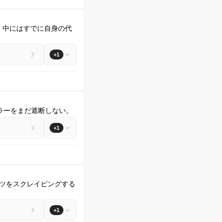
た。中にはすでに自身の代
+1
ローラーをまだ遮断しない。
+1
ンツをスクレイピングする
+1