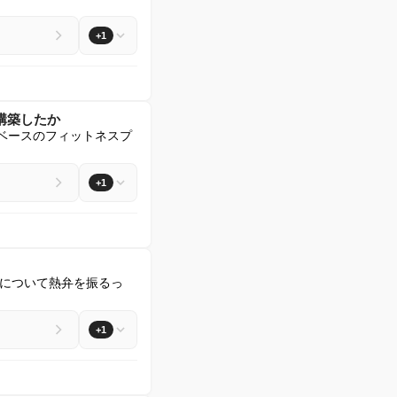
+1
構築したか
ンベースのフィットネスプ
+1
について熱弁を振るっ
+1