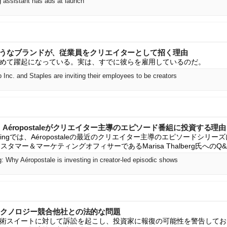
g assistant has ads at launch
plesのようなブランドが、従業員をクリエイターとして招く理由
めて躍起になっている。実は、すでに彼らを雇用しているのだ。
Inc. and Staples are inviting their employees to be creators
riefing：Aéropostaleがクリエイター主導のエピソード番組に投資する理由
 Briefingでは、Aéropostaleの最近のクリエイター主導のエピソードシリーズに
フカスタマー＆マーケティングオフィサーであるMarisa Thalberg氏への
g: Why Aéropostale is investing in creator-led episodic shows
告テクノロジー競合他社との法的な問題
の広告技術スイートに対して訴訟を起こし、投資家に報復の可能性を警告しており