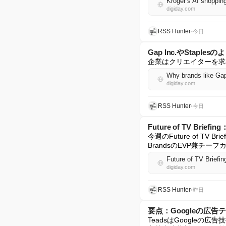
Kroger’s AI shoppin
digiday.com
RSS Hunter
•
今日
Gap Inc.やSta
企業はクリエイターを求
Why brands like Gap 
digiday.com
RSS Hunter
•
今日
Future of TV B
今週のFuture of TV
BrandsのEVP兼チー
Future of TV Briefin
digiday.com
RSS Hunter
•
昨日
要点：Googleの広
TeadsはGoogle