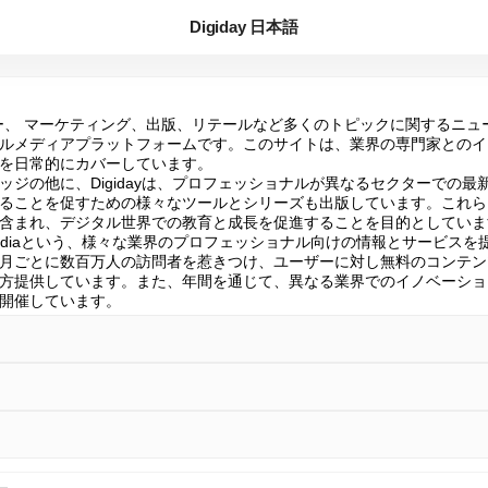
Digiday 日本語
ノロジー、 マーケティング、出版、リテールなど多くのトピックに関するニ
ルメディアプラットフォームです。このサイトは、業界の専門家とのイ
を日常的にカバーしています。

ッジの他に、Digidayは、プロフェッショナルが異なるセクターでの最
ることを促すための様々なツールとシリーズも出版しています。これら
含まれ、デジタル世界での教育と成長を促進することを目的としています
king Mediaという、様々な業界のプロフェッショナル向けの情報とサービ
月ごとに数百万人の訪問者を惹きつけ、ユーザーに対し無料のコンテン
方提供しています。また、年間を通じて、異なる業界でのイノベーショ
開催しています。