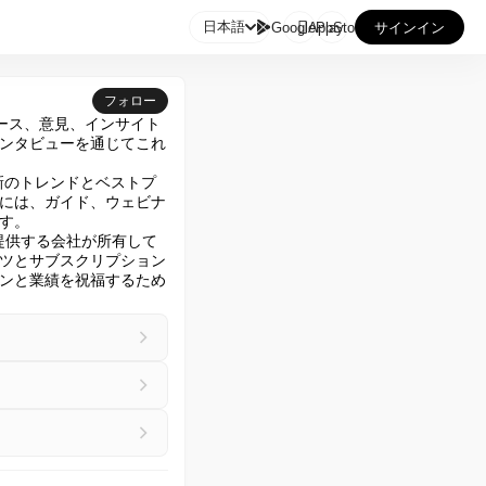

日本語
GooglePlay
AppStore
サインイン
フォロー
ュース、意見、インサイト
ンタビューを通じてこれ
新のトレンドとベストプ
には、ガイド、ウェビナ
。

スを提供する会社が所有して
ツとサブスクリプション
ンと業績を祝福するため