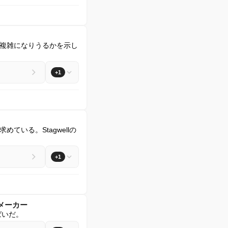
複雑になりうるかを示し
+1
いる。Stagwellの
+1
ルメーカー
ばいだ。