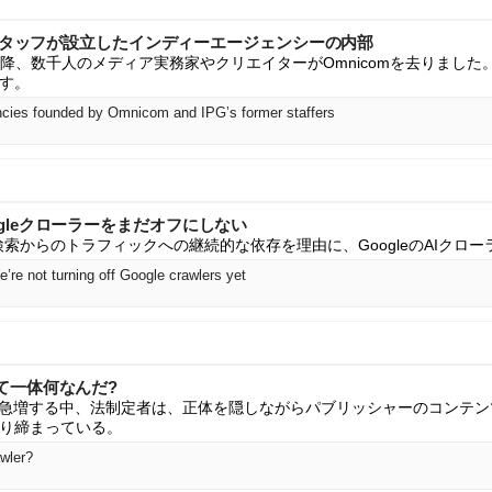
の元スタッフが設立したインディーエージェンシーの内部
合併以降、数千人のメディア実務家やクリエイターがOmnicomを去りまし
す。
encies founded by Omnicom and IPG’s former staffers
: Googleクローラーをまだオフにしない
Google検索からのトラフィックへの継続的な依存を理由に、GoogleのAIク
re not turning off Google crawlers yet
て一体何なんだ?
が急増する中、法制定者は、正体を隠しながらパブリッシャーのコンテ
り締まっている。
awler?