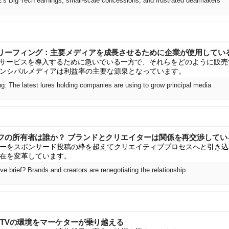
2’s Big Tech earnings, small-scale concessions, and frustrated dealmakers
リーフィング：主要メディアを成長させるために企業が使用してい
やサービスを導入するために急いでいる一方で、それらをどのように販
ンシパルメディアは利益率の主要な源泉となっています。
g: The latest lures holding companies are using to grow principal media
フの所有者は誰か？ ブランドとクリエイターは関係を再交渉してい
ーをスポンサード投稿の枠を超えてクリエイティブプロセスへと引き込
在を変革しています。
e brief? Brands and creators are renegotiating the relationship
CTVの環境をマーケターが乗り越える