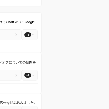
atGPTにGoogle
+1
ードオフについての疑問を
+1
に広告を組み込みました。