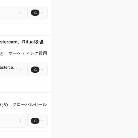
+1
ercard、Ritualを含
と、マーケティング費用
Digiday+ Research: The 2026 guide to holiday marketing strategies, including A-Frame Brands, Mastercard and Ritual
+1
図るため、グローバルセール
+1