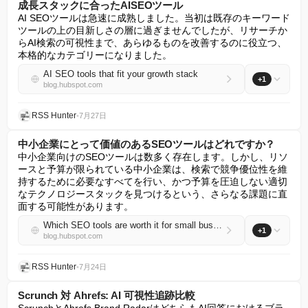
成長スタックに合ったAISEOツール
AI SEOツールは急速に成熟しました。当初は既存のキーワード
ツールの上の目新しさの層に過ぎませんでしたが、リサーチか
らAI検索の可視性まで、あらゆるものを改善するのに役立つ、
本格的なカテゴリーになりました。
AI SEO tools that fit your growth stack
+1
blog.hubspot.com
RSS Hunter
•
7月27日
中小企業にとって価値のあるSEOツールはどれですか？
中小企業向けのSEOツールは数多く存在します。しかし、リソ
ースと予算が限られている中小企業は、検索で競争優位性を維
持するために必要なすべてを行い、かつ予算を圧迫しない適切
なテクノロジースタックを見つけるという、さらなる課題に直
面する可能性があります。
Which SEO tools are worth it for small businesses?
+1
blog.hubspot.com
RSS Hunter
•
7月24日
Scrunch 対 Ahrefs: AI 可視性追跡比較