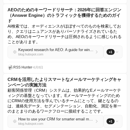
AEOのためのキーワードリサーチ：2026年に回答エンジン
（Answer Engine）のトラフィックを獲得するためのガイ
ド
AI検索では、オーディエンスがほぼすべてのものを検索してお
り、クエリはニュアンスがありパーソナライズされているた
め、AEOのキーワードリサーチは圧倒されるように感じられる
ことがあります。
Keyword research for AEO: A guide for winning answer engine traffic in 2026
+1
blog.hubspot.com
RSS Hunter
•
6月8日
CRMを活用したよりスマートなメールマーケティングキャ
ンペーンの実施方法
顧客関係管理（CRM）システムは、効果的なEメールマーケテ
ィングの基盤となっています。Eメールマーケティングのため
にCRMの使用方法を学んでいるチームにとって、鍵となるの
は、連絡先データ、セグメンテーション、自動化、測定を単一
のまとまりのあるワークフローに接続することです。
How to use your CRM for smarter email marketing campaigns
+1
blog.hubspot.com