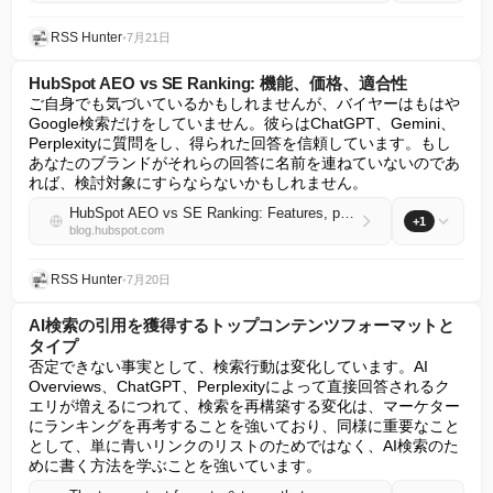
RSS Hunter
•
7月21日
HubSpot AEO vs SE Ranking: 機能、価格、適合性
ご自身でも気づいているかもしれませんが、バイヤーはもはや
Google検索だけをしていません。彼らはChatGPT、Gemini、
Perplexityに質問をし、得られた回答を信頼しています。もし
あなたのブランドがそれらの回答に名前を連ねていないのであ
れば、検討対象にすらならないかもしれません。
HubSpot AEO vs SE Ranking: Features, pricing, and fit
+1
blog.hubspot.com
RSS Hunter
•
7月20日
AI検索の引用を獲得するトップコンテンツフォーマットと
タイプ
否定できない事実として、検索行動は変化しています。AI 
Overviews、ChatGPT、Perplexityによって直接回答されるク
エリが増えるにつれて、検索を再構築する変化は、マーケター
にランキングを再考することを強いており、同様に重要なこと
として、単に青いリンクのリストのためではなく、AI検索のた
めに書く方法を学ぶことを強いています。