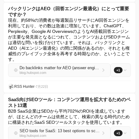
バックリンクはAEO（回答エンジン最適化）にとって重要
ですか？
現在、約58%の消費者が毎週製品リサーチにAI回答エンジンを
利用しており、その数は急速に増加しています。ChatGPT、
Perplexity、Google AI OverviewsのようなAI搭載回答エンジン
が主要な発見面となるにつれて、コンテンツおよびSEOチーム
は適切な問いを投げかけています。それは、バックリンクと
AEO（AIエンジン最適化）の間に関係があるのか、それとも権
威性のプレイブック全体を再考する時期なのか、ということで
す。
Do backlinks matter for AEO (answer engine optimization)?
+1
blog.hubspot.com
RSS Hunter
•
7月22日
SaaS向けSEOツール：コンテンツ運用を拡大するためのベ
スト13選
B2B SaaS企業はSEOから平均702%のROIを達成しています
が、ほとんどのチームは依然として、検索の異なる時代のため
に構築されたSaaS SEOツールスタックを使用しています。
SEO tools for SaaS: 13 best options to scale your content ops
+1
blog.hubspot.com