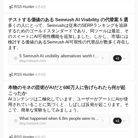
RSS Hunter
•
8月4日
テストする価値のある Semrush AI Visibility の代替案 5 選
多くの人にとって、Semrushは従来のSERPランキングを追跡
するためのゴールドスタンダードであり、同ツールは最近、そ
のスイートにAI可視性機能を追加しました。しかし、市場には
検討する価値のあるSemrush AI可視性の代替品が数多く存在し
ます。
5 Semrush AI visibility alternatives worth testing
+1
blog.hubspot.com
RSS Hunter
•
8月4日
本物のモネの芸術がAIだと680万人に告げられたら何が起
こったか
AIコンテンツは二極化しています。ユーザーがアートにAIが使
用されていることに気づくと、しばしば反発が起こります。そ
こで、簡単な実験をしてみましょう。
What happened when 6.8m people were told real Monet art was AI
+1
blog.hubspot.com
RSS Hunter
•
8月3日