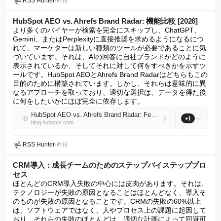
RSS Hunter
•
昨日
HubSpot AEO vs. Ahrefs Brand Radar: 機能比較 [2026]
より多くのバイヤーが検索を完全にスキップし、ChatGPT、
Gemini、またはPerplexityに直接推奨を求めるようになるにつ
れて、マーケターは新しい種類のツールが必要であることに気
づいています。それは、AIの回答に自社ブランドがどのように
表示されているか、そしてそれに対して何をすべきかを示すツ
ールです。HubSpot AEOとAhrefs Brand Radarはどちらもこの
目的のために構築されています。しかし、それらは意味的に異
なるアプローチを取っており、適切な選択は、データを得た後
に何をしたいかにほぼ完全に依存します。
HubSpot AEO vs. Ahrefs Brand Radar: Features compared [2026]
+1
blog.hubspot.com
RSS Hunter
•
昨日
CRM導入：成長チームのためのステップバイステッププロ
セス
ほとんどのCRM導入失敗の中心には皮肉があります。それは、
テクノロジーが失敗の原因となることはほとんどなく、導入そ
のものが失敗の原因となることです。CRMの失敗の60%以上
は、ソフトウェアではなく、人やプロセス上の課題に起因して
おり、それらの失敗のほとんどは、適切な計画によって回避可