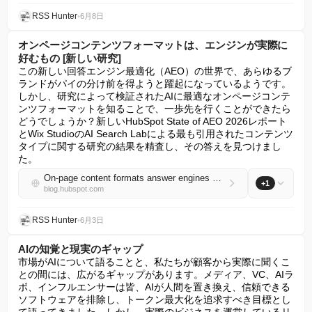
RSS Hunter
•
6月8日
オンページコンテンツフォーマットは、エンジンが実際に
好むもの [新しい研究]
この新しい回答エンジン最適化（AEO）の世界で、あらゆるブ
ランドがパイの分け前を得ようと躍起になっているようです。
しかし、研究によって検証されたAIに最適なオンページコンテ
ンツフォーマットを知ることで、一歩先を行くことができたら
どうでしょうか？新しいHubSpot State of AEO 2026レポート
とWix StudioのAI Search Labによる最も引用されたコンテンツ
タイプに関する研究の結果を精査し、その答えを見つけまし
た。
On-page content formats answer engines actually favor [new research]
+1
blog.hubspot.com
RSS Hunter
•
6月3日
AIの知覚と現実のギャップ
市場がAIについて語ることと、私たちが顧客から実際に聞くこ
との間には、広がるギャップがあります。メディア、VC、AIラ
ボ、インフルエンサーは皆、AIが人間を置き換え、信頼できる
ソフトウェアを排除し、トークン最大化を追求すべき目標とし