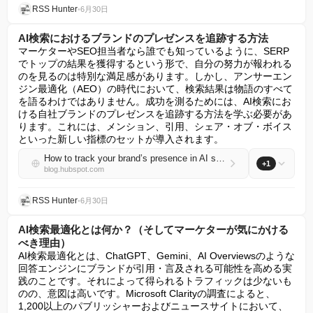
RSS Hunter
•
6月30日
AI検索におけるブランドのプレゼンスを追跡する方法
マーケターやSEO担当者なら誰でも知っているように、SERP
でトップの結果を獲得するという形で、自分の努力が報われる
のを見るのは特別な満足感があります。しかし、アンサーエン
ジン最適化（AEO）の時代において、検索結果は物語のすべて
を語るわけではありません。成功を測るためには、AI検索にお
ける自社ブランドのプレゼンスを追跡する方法を学ぶ必要があ
ります。これには、メンション、引用、シェア・オブ・ボイス
といった新しい指標のセットが導入されます。
How to track your brand’s presence in AI search
+1
blog.hubspot.com
RSS Hunter
•
6月30日
AI検索最適化とは何か？（そしてマーケターが気にかける
べき理由）
AI検索最適化とは、ChatGPT、Gemini、AI Overviewsのような
回答エンジンにブランドが引用・言及される可能性を高める実
践のことです。それによって得られるトラフィックは少ないも
のの、意図は高いです。Microsoft Clarityの調査によると、
1,200以上のパブリッシャーおよびニュースサイトにおいて、