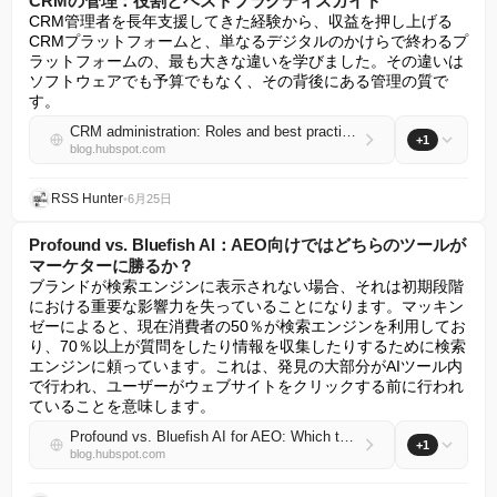
CRMの管理：役割とベストプラクティスガイド
CRM管理者を長年支援してきた経験から、収益を押し上げる
CRMプラットフォームと、単なるデジタルのかけらで終わるプ
ラットフォームの、最も大きな違いを学びました。その違いは
ソフトウェアでも予算でもなく、その背後にある管理の質で
す。
CRM administration: Roles and best practices guide
+1
blog.hubspot.com
RSS Hunter
•
6月25日
Profound vs. Bluefish AI：AEO向けではどちらのツールが
マーケターに勝るか？
ブランドが検索エンジンに表示されない場合、それは初期段階
における重要な影響力を失っていることになります。マッキン
ゼーによると、現在消費者の50％が検索エンジンを利用してお
り、70％以上が質問をしたり情報を収集したりするために検索
エンジンに頼っています。これは、発見の大部分がAIツール内
で行われ、ユーザーがウェブサイトをクリックする前に行われ
ていることを意味します。
Profound vs. Bluefish AI for AEO: Which tool wins for marketers?
+1
blog.hubspot.com