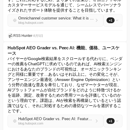
カスタマーサービスモデルを通じて、シームレスでパーソナラ
イズされたサポート体験を提供することを目指しています。
Omnichannel customer service: What it is and how to do it
+1
blog.hubspot.com
RSS Hunter
•
8月5日
HubSpot AEO Grader vs. Peec AI: 機能、価格、ユースケ
ース
バイヤーがGoogle検索結果をスクロールする代わりに、ベンダ
ーの推薦をChatGPTに求めているのであれば、AI検索エンジン
におけるあなたのブランドの可視性は、オーガニックランキン
グと同様に重要です…あるいはそれ以上に。その変化こそが、
アンサーエンジン最適化（Answer Engine Optimization）とい
う分野の急速な普及を牽引しており、なぜマーケターが現在、
AIプラットフォームが自社ブランドをどのように特徴づけるか
を追跡、測定、改善するための専用ツールを評価しているのか
という理由です。課題は、AIが検索を再構築しているという認
識ではなく、それに対処するための適切なツールを選択するこ
とです。
HubSpot AEO Grader vs. Peec AI: Features, pricing, and use cases
+1
blog.hubspot.com