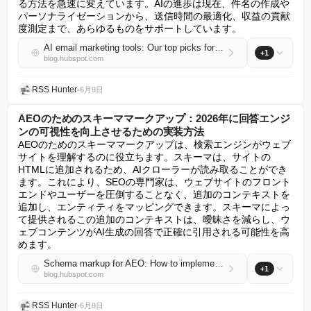
る方法を急速に変えています。AIの進歩は現在、件名の作成や
パーソナライゼーションから、送信時間の最適化、収益の貢献
度測定まで、あらゆるものをサポートしています。
AI email marketing tools: Our top picks for 2026
+1
blog.hubspot.com
RSS Hunter
•
6月9日
AEOのためのスキーママークアップ：2026年に回答エンジ
ンの可視性を向上させるための実装方法
AEOのためのスキーママークアップは、検索エンジンがウェブ
サイトを理解するのに役立ちます。スキーマは、サイトの
HTMLに追加されるため、AIクローラーが読み取ることができ
ます。これにより、SEOの専門家は、ウェブサイトのフロント
エンドやユーザーを圧倒することなく、追加のコンテキストを
追加し、エンティティをマッピングできます。スキーマによっ
て提供されるこの追加のコンテキストは、曖昧さを減らし、ウ
ェブコンテンツがAI生成の回答で正確に引用される可能性を高
めます。
Schema markup for AEO: How to implement it to boost answer engine visibility in 2026
+1
blog.hubspot.com
RSS Hunter
•
6月9日