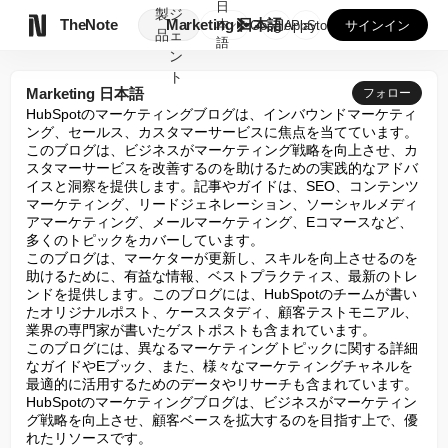
日
製
ジ

TheNote
Marketing 日本語
本
GooglePlay
AppStore
サインイン
品
ェ
語
ン
ト
Marketing 日本語
フォロー
HubSpotのマーケティングブログは、インバウンドマーケティ
ング、セールス、カスタマーサービスに焦点を当てています。
このブログは、ビジネスがマーケティング戦略を向上させ、カ
スタマーサービスを改善するのを助けるための実践的なアドバ
イスと洞察を提供します。記事やガイドは、SEO、コンテンツ
マーケティング、リードジェネレーション、ソーシャルメディ
アマーケティング、メールマーケティング、Eコマースなど、
多くのトピックをカバーしています。

このブログは、マーケターが更新し、スキルを向上させるのを
助けるために、有益な情報、ベストプラクティス、最新のトレ
ンドを提供します。このブログには、HubSpotのチームが書い
たオリジナルポスト、ケーススタディ、顧客テストモニアル、
業界の専門家が書いたゲストポストも含まれています。

このブログには、異なるマーケティングトピックに関する詳細
なガイドやEブック、また、様々なマーケティングチャネルを
最適的に活用するためのデータやリサーチも含まれています。
HubSpotのマーケティングブログは、ビジネスがマーケティン
グ戦略を向上させ、顧客ベースを拡大するのを目指す上で、優
れたリソースです。