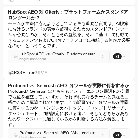
HubSpot AEO 対 Otterly：プラットフォームかスタンドア
ロンツールか？
チームが実際に応えようとしている最も重要な質問は、AI検索
におけるブランドの表示を監視するためのスタンドアロンツー
ルが必要なのか、それともその監視を、それに基づいて行動で
きるコンテンツおよびCRMワークフローに接続する何かが必要
なのか、ということです。
HubSpot AEO vs. Otterly: Platform or standalone tool?
+1
blog.hubspot.com
RSS Hunter
•
7月30日
Profound vs. Semrush AEO: 各ツールが実際に何をするか
ProfoundとSemrushはどちらもアンサーエンジン最適化の分野
で地位を確立していますが、それぞれ異なるチームと異なる目
標のために構築されています。この記事では、各ツールが実際
に何をするのか、エンジンカバレッジ、プロンプトリサーチ、
ダッシュボード、価格設定における違い、そしてどちらがあな
たのワークフローに適しているかを判断する方法を解説しま
す。
Profound vs. Semrush AEO: What each tool actually does
+1
blog.hubspot.com