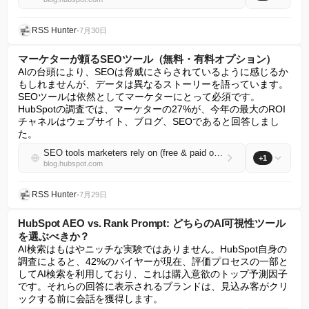
RSS Hunter
•
7月30日
マーケターが頼るSEOツール（無料・有料オプション）
AIの台頭により、SEOは脅威にさらされているように感じるか
もしれませんが、データは異なるストーリーを語っています。
SEOツールは依然としてマーケターにとって必須です。
HubSpotの調査では、マーケターの27%が、今年の最大のROI
チャネルはウェブサイト、ブログ、SEOであると回答しまし
た。
SEO tools marketers rely on (free & paid options)
+1
blog.hubspot.com
RSS Hunter
•
7月29日
HubSpot AEO vs. Rank Prompt: どちらのAI可視性ツール
を選ぶべきか？
AI検索はもはやニッチな実験ではありません。HubSpot自身の
調査によると、42%のバイヤーが現在、評価プロセスの一部と
してAI検索を利用しており、これは購入意欲のトップ予測因子
です。それらの回答に表示されるブランドは、見込み客がクリ
ックする前に会話を獲得します。