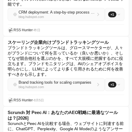
能です。
CRM deployment: A step-by-step process for growing teams
+1
blog.hubspot.com
RSS Hunter
•
昨日
スケーリング企業向けブランドトラッキングツール
ブランドトラッキングツールは、グロースマーケターが、人々
がブランドについて何を言っているか（良いか悪いか）、そし
てなぜ競合他社を選ぶのかを、すべて大規模に把握するのに役
立ちます。ブランドモニタリングは、AIのシェアオブボイスを
明らかにし、LLMによってより多く引用されるために何を改善
すべきかも示します。
Brand tracking tools for scaling companies
+1
blog.hubspot.com
RSS Hunter
•
8月5日
Scrunch 対 Peec AI：あなたのAEO戦略に最適なツール
は？[2026]
ScrunchとPeec AIを比較する場合、ウェブサイトに到達する前
に、ChatGPT、Perplexity、Google AI Modeのようなアンサー