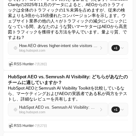
Clarityの2025年11月のデータによると、AEOからのトラフィ
ックは全体のトラフィックの1％未満を占めますが、従来の検
索よりも3倍から15倍優れたコンバージョン率を示します。ウ
ェブサイト業界の他の人々がトラフィックの減少にパニックに
なっている間、あなたのような賢いマーケターはAEOから高意
図トラフィックを獲得する方法を学んでいます。量より質、で
すよね？
How AEO drives higher-intent site visitors than other channels
+1
blog.hubspot.com
RSS Hunter
•
7月28日
HubSpot AEO vs. Semrush AI Visibility: どちらがあなたの
チームに適していますか？
HubSpot AEOとSemrush AI Visibility Toolkitを比較しているな
ら、マーケティングおよびAEOの実践者である私が両方をテス
トし、詳細なレビューを共有します。
HubSpot AEO vs. Semrush AI Visibility: Which is right for your team?
+1
blog.hubspot.com
RSS Hunter
•
7月27日