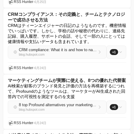
RSS Hunter
•
6月25日
CRMコンプライアンス：その定義と、チームとテクノロジ
ーで成功させる方法
CRMはティーンエイジャーの日記のようなものです。機密情報
でいっぱいです。しかし、学校の話や秘密の代わりに、連絡先
記録、購入履歴、サポートの会話、そして一部の人にとっては
健康情報や支払いデータも含まれています。
CRM compliance: What it is and how to nail It with your team & tech
+1
blog.hubspot.com
RSS Hunter
•
6月24日
マーケティングチームが実際に使える、8つの優れた代替案
AI検索が顧客のブランド発見と評価の方法を再構築するにつれ
て、Profoundのようなツールは、マーケターがAI生成された回
答内での可視性を測定するのを支援
8 top Profound alternatives your marketing team can actually use
+1
blog.hubspot.com
RSS Hunter
•
6月24日