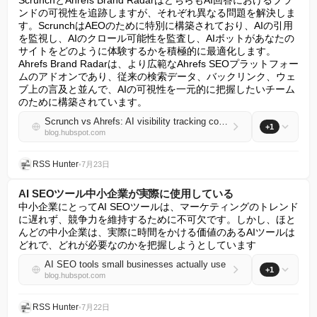
ScrunchとAhrefs Brand RadarはどちらもAI回答におけるブラ
ンドの可視性を追跡しますが、それぞれ異なる問題を解決しま
す。ScrunchはAEOのために特別に構築されており、AIの引用
を監視し、AIのクロール可能性を監査し、AIボットがあなたの
サイトをどのように体験するかを積極的に最適化します。
Ahrefs Brand Radarは、より広範なAhrefs SEOプラットフォー
ムのアドオンであり、従来の検索データ、バックリンク、ウェ
ブ上の言及と並んで、AIの可視性を一元的に把握したいチーム
のために構築されています。
Scrunch vs Ahrefs: AI visibility tracking comparison
+1
blog.hubspot.com
RSS Hunter
•
7月23日
AI SEOツール中小企業が実際に使用している
中小企業にとってAI SEOツールは、マーケティングのトレンド
に遅れず、競争力を維持するために不可欠です。しかし、ほと
んどの中小企業は、実際に時間をかける価値のあるAIツールは
どれで、どれが必要なのかを把握しようとしています
AI SEO tools small businesses actually use
+1
blog.hubspot.com
RSS Hunter
•
7月22日