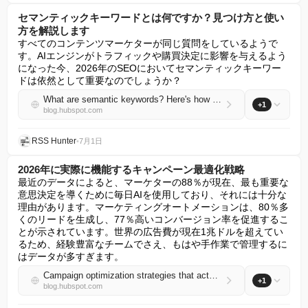
セマンティックキーワードとは何ですか？見つけ方と使い
方を解説します
すべてのコンテンツマーケターが同じ質問をしているようで
す。AIエンジンがトラフィックや購買決定に影響を与えるよう
になった今、2026年のSEOにおいてセマンティックキーワー
ドは依然として重要なのでしょうか？
What are semantic keywords? Here's how to find & use them
+1
blog.hubspot.com
RSS Hunter
•
7月1日
2026年に実際に機能するキャンペーン最適化戦略
最近のデータによると、マーケターの88％が現在、最も重要な
意思決定を導くために毎日AIを使用しており、それには十分な
理由があります。マーケティングオートメーションは、80％多
くのリードを生成し、77％高いコンバージョン率を促進するこ
とが示されています。世界の広告費が現在1兆ドルを超えてい
るため、経験豊富なチームでさえ、もはや手作業で管理するに
はデータが多すぎます。
Campaign optimization strategies that actually work in 2026
+1
blog.hubspot.com