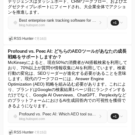
テリジェンスはダッシュボード、CRMワークフロー、およびエ
グゼクティブレポートにフィードされ、大企業全体でアクショ
ンを推進します。
Best enterprise rank tracking software for high-traffic websites
+1
blog.hubspot.com
RSS Hunter
•
7月16日
Profound vs. Peec AI: どちらのAEOツールがあなたの成長
戦略をサポートしますか？
McKinseyによると、現在50%の消費者がAI搭載検索を利用して
おり、70%以上が質問や情報収集にAIを利用しています。検索
行動の変化は、SEOリーダーが進化する必要があることを意味
します。現代のワークフローには、Answer Engine 
Optimization (AEO) 戦略を組み込む必要があります。これによ
り、ブランドはGoogleの検索結果1ページ目にランクインする
だけでなく、Google AI Overviews、ChatGPT、Perplexityなど
のプラットフォームにおけるAI生成回答内での可視性を獲得で
きるようになります。
Profound vs. Peec AI: Which AEO tool supports your growth strategy?
+1
blog.hubspot.com
RSS Hunter
•
7月15日