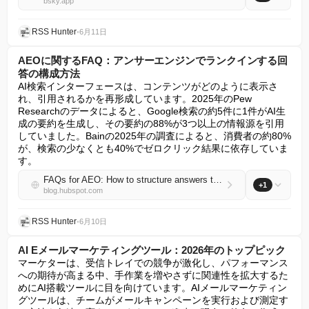
bsky.app
RSS Hunter
•
6月11日
AEOに関するFAQ：アンサーエンジンでランクインする回
答の構成方法
AI検索インターフェースは、コンテンツがどのように表示さ
れ、引用されるかを再形成しています。2025年のPew 
Researchのデータによると、Google検索の約5件に1件がAI生
成の要約を生成し、その要約の88%が3つ以上の情報源を引用
していました。Bainの2025年の調査によると、消費者の約80%
が、検索の少なくとも40%でゼロクリック結果に依存していま
す。
FAQs for AEO: How to structure answers that rank in answer engines
+1
blog.hubspot.com
RSS Hunter
•
6月10日
AI Eメールマーケティングツール：2026年のトップピック
マーケターは、受信トレイでの競争が激化し、パフォーマンス
への期待が高まる中、手作業を増やさずに関連性を拡大するた
めにAI搭載ツールに目を向けています。AIメールマーケティン
グツールは、チームがメールキャンペーンを実行および測定す