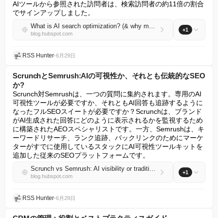
AIツールから参照された訪問者は、検索訪問者の約11倍の割合
でサインアップしました。
What is AI search optimization? (& why marketers should care)
+1
blog.hubspot.com
RSS Hunter
•
6月29日
ScrunchとSemrush:AIの可視性か、それとも伝統的なSEO
か?
Scrunch対Semrushは、一つの質問に集約されます。専用のAI
可視性ツールが必要ですか、それともAI回答も追跡するように
なったフルSEOスイートが必要ですか？Scrunchは、ブランド
がAI生成された回答にどのように表示されるかを監視するため
に構築されたAEOスペシャリストです。一方、Semrushは、キ
ーワードリサーチ、ランク追跡、バックリンクのためにマーケ
ターがすでに使用しているスタックにAI可視性ツールキットを
追加した従来のSEOプラットフォームです。
Scrunch vs Semrush: AI visibility or traditional SEO?
+1
blog.hubspot.com
RSS Hunter
•
6月29日