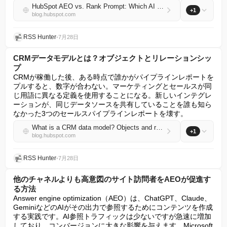
HubSpot AEO vs. Rank Prompt: Which AI visibility tool should you choose?
+1
blog.hubspot.com
RSS Hunter
•
7月28日
CRMデータモデルとは？オブジェクトとリレーションシッ
プ
CRMが稼働した後、ある時点で誰かがパイプラインレポートを
プルすると、数字が合わない。マーケティングとセールスが同
じ用語に異なる定義を使用することになる。新しいインテグレ
ーションが、同じデータソースを共有していることを誰も知ら
なかった3つのセールスパイプラインレポートを壊す。
What is a CRM data model? Objects and relationships
+1
blog.hubspot.com
RSS Hunter
•
7月28日
他のチャネルよりも高意図のサイト訪問者をAEOが促進す
る方法
Answer engine optimization（AEO）は、ChatGPT、Claude、
GeminiなどのAIがその出力で参照するためにコンテンツを作成
する実践です。AI参照トラフィックは少ないですが急速に増加
しており、コンバージョンに大きな影響を与えます。Microsoft 