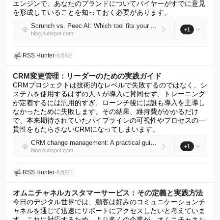
エンジンで、あなたのブランドについてバイヤーがすでに意見
を形成していることを知っておく必要があります。
Scrunch vs. Peec AI: Which tool fits your AEO strategy? [2026]
+1
blog.hubspot.com
RSS Hunter
•
8月5日
CRM変更管理：リーダーのための実践ガイド
CRMプロジェクトは技術的なレベルで失敗するのではなく、シ
ステムを使用するはずの人々が導入に賛同せず、トレーニング
が定着するには汎用的すぎ、ローンチ後には誰も導入を主導し
なかったために失敗します。その結果、維持費がかかるだけ
で、本来期待されていたパイプラインの可視性やプロセスの一
貫性をもたらさないCRMになってしまいます。
CRM change management: A practical guide for leaders
+1
blog.hubspot.com
RSS Hunter
•
8月5日
オムニチャネルカスタマーサービス：その定義と実践方法
今日のデジタル世界では、顧客は好みのコミュニケーションチ
ャネルを通じて迅速にサポートにアクセスしたいと考えていま
す。これに対応するため、より多くの企業が、オムニチャネル