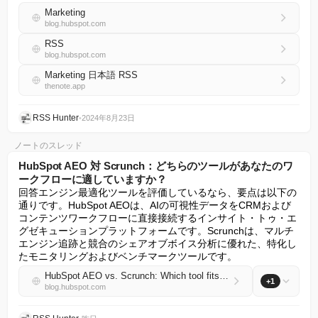
Marketing
blog.hubspot.com
RSS
blog.hubspot.com
Marketing 日本語 RSS
thenote.app
RSS Hunter
•
2024年8月23日
ノートのスレッド
HubSpot AEO 対 Scrunch：どちらのツールがあなたのワ
ークフローに適していますか？
回答エンジン最適化ツールを評価しているなら、要点は以下の
通りです。HubSpot AEOは、AIの可視性データをCRMおよび
コンテンツワークフローに直接接続するインサイト・トゥ・エ
グゼキューションプラットフォームです。Scrunchは、マルチ
エンジン追跡と競合のシェアオブボイス分析に優れた、特化し
たモニタリングおよびベンチマークツールです。
HubSpot AEO vs. Scrunch: Which tool fits your workflow?
+1
blog.hubspot.com