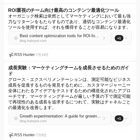
ROI重視のチーム向け最高のコンテンツ最適化ツール
オーガニック検索は依然としてマーケティングにおいて最も強
力なリターンをもたらすものであり、適切なコンテンツ最適化
ツールを使用すれば、それを獲得することが容易になります。
Best content optimization tools for ROI-focused teams
+1
blog.hubspot.com
RSS Hunter
•
7月14日
成長実験：マーケティングチームを成長させるためのガイ
ド
グロース・エクスペリメンテーションは、測定可能なビジネス
成長を促進するものを発見するために、カスタマージャーニー
全体にわたるアイデアをテストするための構造化されたアプロ
ーチです。マーケティングチームが厳しい予算の下で測定可能
で再現性のある成長を追求するにつれて、実験はチャネルごと
の最適化を改善します。
Growth experimentation: A guide for growing marketing teams
+1
blog.hubspot.com
RSS Hunter
•
7月9日