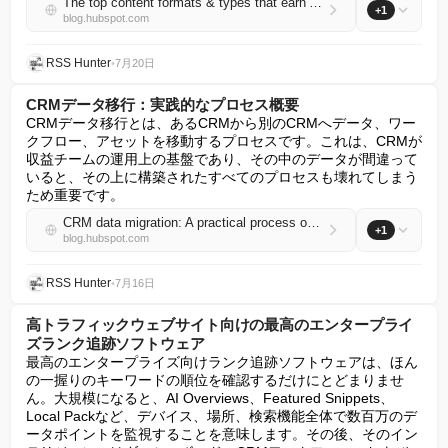
The top content formats & types that earn AI search citations
+1
blog.hubspot.com
RSS Hunter
•
7月20日
CRMデータ移行：実践的なプロセス概要
CRMデータ移行とは、あるCRMから別のCRMへデータ、ワー
クフロー、アセットを移動するプロセスです。これは、CRMが
収益チームの運用上の基盤であり、その中のデータが間違って
いると、その上に構築されたすべてのプロセスも壊れてしまう
ため重要です。
CRM data migration: A practical process overview
+1
blog.hubspot.com
RSS Hunter
•
7月16日
高トラフィックウェブサイト向けの最高のエンタープライ
ズランク追跡ソフトウェア
最高のエンタープライズ向けランク追跡ソフトウェアは、ほん
の一握りのキーワードの順位を確認するだけにとどまりませ
ん。大規模になると、AI Overviews、Featured Snippets、
Local Packなど、デバイス、場所、検索機能全体で数百万のデ
ータポイントを監視することを意味します。その後、そのイン