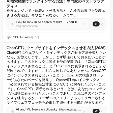
AI検索結果でランクインする方法：専門家のベストプラク
ティス
検索エンジンで上位表示させる方法と、AI検索結果で上位表示
させる方法は、今や全く異なるゲームです。
How to rank in AI search results: Expert best practices
+1
blog.hubspot.com
RSS Hunter
•
6月18日
ChatGPTにウェブサイトをインデックスさせる方法 [2026]
ChatGPTにウェブサイトをインデックスさせる方法を知りたい
なら、お教えします。しかし、まず明確にしておきたいことが
あります。このトピックに関する他の記事では、「ChatGPTに
インデックスされること」と「ChatGPTに表示されること」が
混同されていますが、これらは同じではありません。ChatGPT
にインデックスされるということは、OpenAIの検索クローラ
ーがあなたのページを発見し、OpenAI独自のインデックス
（公開されている情報は非常に少ない）に保存したということ
です。ChatGPTに表示されるということは、あなたのコンテン
ツが回答に表示されたということであり、これはそのインデッ
クスを経由するか、ユーザーのクエリによってトリガーされる
ライブウェブフェッチを経由して発生する可能性があります。
AI and ML News on Bluesky @ai-news.at.thenote.app
+2