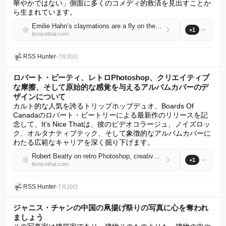
華やかではない」側面に多くのコメディ的救済を見出すことか
ら生まれています。
Emilie Hahn’s claymations are a fly on the wall to funny situations – like the Zumba class at your local gym
+1
itsnicethat.com
RSS Hunter
•
7月20日
ロバート・ビーティ、レトロPhotoshop、クリエイティブ
な摩擦、そして原始的な感覚を与えるアルバムカバーのデ
ザインについて
カルト的な人気を誇るトリップホップデュオ、Boards Of 
Canadaのロバート・ビートリーによる最新作のリリースを記
念して、It’s Nice Thatは、彼のビデオコラージュ、ノイズロッ
ク、オルタナティブテック、そして象徴的なアルバムカバーに
わたる広範なキャリアを深く掘り下げます。
Robert Beatty on retro Photoshop, creative friction and designing album covers that feel almost primeval
+1
itsnicethat.com
RSS Hunter
•
7月20日
ジャニス・チャンの中国の凧揚げ祭りの写真に心を奪われ
ましょう