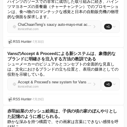
ハインツのソースでの非常に成功した取り組みに続き、ハイン
ツマヨネーズの茶餐廳（チャーチャンテン）でのプロモーショ
ンは、食べ物のロマンチックな感覚と日本の自動販売機の物理
的な側面を探求します。
ChaChaanTeng’s saucy auto-mayo-mat activation for Heinz is a fantastically physical opponent to AI slop
+1
itsnicethat.com
RSS Hunter
•
7月30日
VansのAccept & Proceedによる新システムは、象徴的な
ブランドに明確さを注入する方法の教訓である
シューメーカーのビジュアルとコンセプトの全面的な見直し
は、文化におけるブランドの立ち位置と、表現の媒体としての
役割を示唆している。
Accept & Proceed’s new system for Vans is a lesson in how to inject clarity into an iconic brand
+1
itsnicethat.com
RSS Hunter
•
7月29日
赤羽結菜のガッシュ絵画は、子供の頃の家のぼんやりとし
た記憶のように感じられる。
静かな深みを持つ構図で、その画家は言葉にできない感情を呼
び起こ