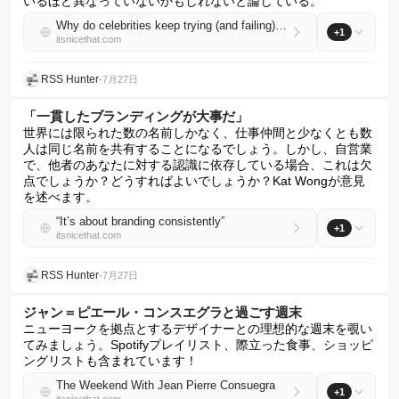
いるほど異なっていないかもしれないと論じている。
Why do celebrities keep trying (and failing) to become artists? Gary Grimes wades into the debate
+1
itsnicethat.com
RSS Hunter
•
7月27日
「一貫したブランディングが大事だ」
世界には限られた数の名前しかなく、仕事仲間と少なくとも数
人は同じ名前を共有することになるでしょう。しかし、自営業
で、他者のあなたに対する認識に依存している場合、これは欠
点でしょうか？どうすればよいでしょうか？Kat Wongが意見
を述べます。
“It’s about branding consistently”
+1
itsnicethat.com
RSS Hunter
•
7月27日
ジャン＝ピエール・コンスエグラと過ごす週末
ニューヨークを拠点とするデザイナーとの理想的な週末を覗い
てみましょう。Spotifyプレイリスト、際立った食事、ショッピ
ングリストも含まれています！
The Weekend With Jean Pierre Consuegra
+1