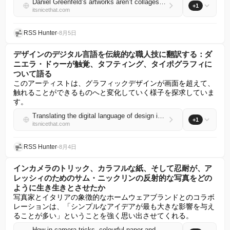
Daniel Greenfeld’s artworks aren’t collages, they’re mosaics made of paper scraps
+1
itsnicethat.com
RSS Hunter
•
8月5日
デザインのデジタル言語を伝統的な職人技に翻訳する：ダ
ニエラ・ドゥーが触覚、タフティング、タイポグラフィに
ついて語る
このアーティストは、グラフィックデザインが画面を超えて、
触れることができるものへと変化していく様子を探求していま
す。
Translating the digital language of design into traditional craft: Daniela Doe on tactility, tufting and typography
+1
itsnicethat.com
RSS Hunter
•
8月4日
インカメラのトリック、カラフルな紙、そして忍耐が、ア
レッシィのためのサム・ニックリンの反射的な写真をどの
ように生き生きとさせたか
写真家とイタリアの象徴的なホームウェアブランドとのコラボ
レーションは、「シンプルなアイデアが最も大きな影響を与え
ることが多い」ということを強く思い出させてくれる。
How in-camera tricks, colourful paper and patience brought Sam Nicklin’s reflective photographs for Alessi to life