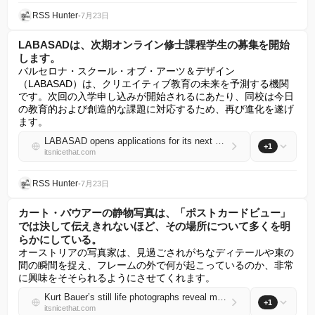
RSS Hunter
•
7月23日
LABASADは、次期オンライン修士課程学生の募集を開始
します。
バルセロナ・スクール・オブ・アーツ＆デザイン
（LABASAD）は、クリエイティブ教育の未来を予測する機関
です。次回の入学申し込みが開始されるにあたり、同校は今日
の教育的および創造的な課題に対応するため、再び進化を遂げ
ます。
LABASAD opens applications for its next cohort of online master’s students
+1
itsnicethat.com
RSS Hunter
•
7月23日
カート・バウアーの静物写真は、「ポストカードビュー」
では決して伝えきれないほど、その場所について多くを明
らかにしている。
オーストリアの写真家は、見過ごされがちなディテールや束の
間の瞬間を捉え、フレームの外で何が起こっているのか、非常
に興味をそそられるようにさせてくれます。
Kurt Bauer’s still life photographs reveal more about a place than a “postcard view” ever could
+1
itsnicethat.com