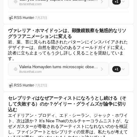
+1
itsnicethat.com
RSS Hunter
•
7月27日
ヴァレリア・ホマイドゥンは、顕微鏡観察を魅惑的なリソ
グラフアニメーションに変える
岩、葉、苔に見られる隠されたパターンにインスパイアされた
デザイナーは、自然を遊び心のあるフィールドガイドに変え、
読者に立ち止まってもう少し詳しく見ることを奨励していま
す。
Valeria Homayden turns microscopic observations into mesmerising Risograph animations
+1
itsnicethat.com
RSS Hunter
•
7月27日
セレブリティはなぜアーティストになろうとし続ける（そ
して失敗する）のか？ゲイリー・グライムズが論争に切り
込む
エイドリアン・ブロディ、エド・シーラン、ジャック・ホワイ
ト、次は誰か？ It’s Nice Thatのカルチャーコラムニストが、な
ぜメガスターが尊敬されるアーティストになれないのかを検証
し、ファインアートとセレブリティの世界は、私たちが考えて