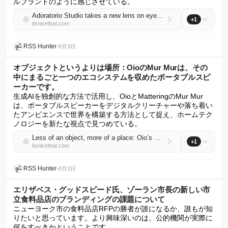
ルブランドのように感じさせている。
Adoratorio Studio takes a new lens on eyewear with a soft but technical rebrand for Indice
+1
itsnicethat.com
RSS Hunter
•
8月3日
オブジェクトというよりは場所：OioのMur Murは、その
中にまるごと一つのエコシステムを収めたポータブルスピ
ーカーです。
生成AIを独創的な方法で活用し、OioとMatteringのMur Mur
は、ポータブルスピーカーをデジタルクリーチャーや落ち着い
たアンビエンスで世界を構築する方法として捉え、ホームテク
ノロジーを新たな視点で見つめている。
Less of an object, more of a place: Oio’s Mur Mur is a portable speaker that holds an entire ecosystem within
+1
itsnicethat.com
RSS Hunter
•
8月3日
エリザベス・グッドスピード氏、ゾーラン市長の新しい市
立食料品店のブランディングの課題について
ニューヨーク市の食料品店RFPの勝者が誰になるか、誰もが知
りたいと思っています。より興味深いのは、公的機関が実際に
何をすべきかということです。