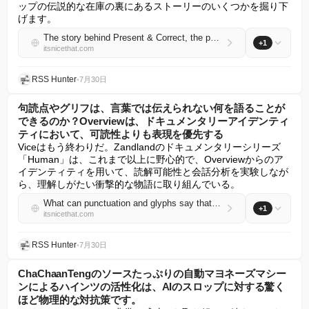
ップの伝説的な在庫の裏にあるストーリーのいくつかを掘り下
げます。
The story behind Present & Correct, the perfectly curated stationery shop that’s every graphic designers dream
+1
itsnicethat.com
RSS Hunter
•
7月30日
句読点やグリフは、言葉では伝えられない何を語ることが
できるのか？Overviewは、ドキュメンタリーアイデンティ
ティにおいて、可読性よりも表現を優先する
Viceはもう終わりだ。Zandlandのドキュメンタリーシリーズ
「Human」は、これまで以上に野心的で、Overviewからのア
イデンティティを用いて、読解可能性と会話分析を実験しなが
ら、理解しがたい衝撃的な物語に取り組んでいる。
What can punctuation and glyphs say that words can’t? Overview opts for expression over legibility in documentary identity
+1
itsnicethat.com
RSS Hunter
•
7月30日
ChaChaanTengのソースたっぷりの自動マヨネーズマシー
ンによるハインツの活性化は、AIのスロップに対する驚く
ほど物理的な対抗策です。