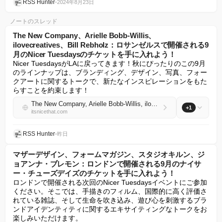
RSS Hunter
•
2024年8月23日
ノートのスレッド
The New Company、Arielle Bobb-Willis、
ilovecreatives、Bill Rebholz：ロサンゼルスで開催される9
月のNicer Tuesdaysのチケットを手に入れよう！
Nicer TuesdaysがLAに戻ってきます！秋にぴったりのこの9月
のラインナップは、ブランディング、デザイン、写真、フォー
クアートに関するトークで、新たなインスピレーションをもた
らすことを約束します！
The New Company, Arielle Bobb-Willis, ilovecreatives, Bill Rebholz: Grab your tickets for September’s Nicer Tuesdays in LA!
+1
itsnicethat.com
RSS Hunter
•
昨日
マザーデザイン、フォームマガジン、スタジオキルン、ジ
ョアンナ・ブレモン：ロンドンで開催される9月のナイサ
ー・チューズデイズのチケットを手に入れよう！
ロンドンで開催される次回のNicer Tuesdaysイベントにご参加
ください。そこでは、手描きのフィルム、国際的に高く評価さ
れている雑誌、そして生命を吹き込み、遊び心を刺激するブラ
ンドアイデンティティに関するエキサイティングなトークをお
楽しみいただけます。