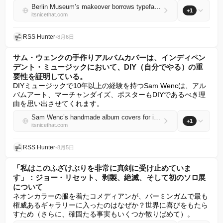
Berlin Museum’s makeover borrows typefaces from the U-Bahn and currywurst stands
+1
itsnicethat.com
RSS Hunter
•
8月6日
サム・ウェンクの手作りアルバムカバーは、インディペン
デント・ミュージックにおいて、DIY（自分でやる）の重
要性を証明している。
DIYミュージックで10年以上の経験を持つSam Wencは、アル
バムアート、マーチャンダイズ、ポスターもDIYであるべき理
由を思い出させてくれます。
Sam Wenc’s handmade album covers for independent music prove the importance of doing it yourself
+1
itsnicethat.com
RSS Hunter
•
8月5日
「私はこのふざけぶりを非常に真剣に受け止めていま
す」：ジョー・リセット、剥製、絶滅、そして初のソロ展
について
ネオンカラーの服を着たコメディアンが、バーミンガムで最も
権威あるギャラリーに入ったのはなぜか？世界に喜びをもたら
すため（さらに、確固たる事実もいくつか散りばめて）。