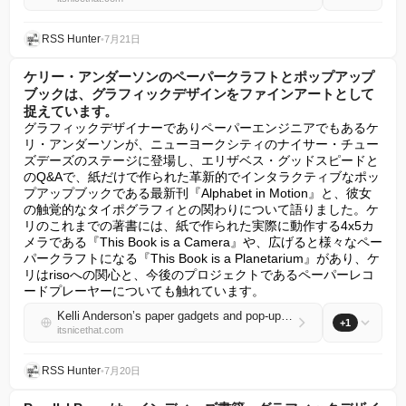
RSS Hunter
•
7月21日
ケリー・アンダーソンのペーパークラフトとポップアップ
ブックは、グラフィックデザインをファインアートとして
捉えています。
グラフィックデザイナーでありペーパーエンジニアでもあるケ
リ・アンダーソンが、ニューヨークシティのナイサー・チュー
ズデーズのステージに登場し、エリザベス・グッドスピードと
のQ&Aで、紙だけで作られた革新的でインタラクティブなポッ
プアップブックである最新刊『Alphabet in Motion』と、彼女
の触覚的なタイポグラフィとの関わりについて語りました。ケ
リのこれまでの著書には、紙で作られた実際に動作する4x5カ
メラである『This Book is a Camera』や、広げると様々なペー
パークラフトになる『This Book is a Planetarium』があり、ケ
リはrisoへの関心と、今後のプロジェクトであるペーパーレコ
ードプレーヤーについても触れています。
Kelli Anderson’s paper gadgets and pop-up books approach graphic design as a fine art
+1
itsnicethat.com
RSS Hunter
•
7月20日