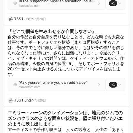
In the burgeoning Nigerian animation industry, these creatives are turning myth, memory and mischief into moving image
+1
itsnicethat.com
RSS Hunter
•
7月20日
「どこで価値を生み出せるか自問しなさい」
自分の作品と自分自身を売り込むことは、どんな時でも大変な
仕事です。ポートフォリオを構築（または再構築）すること
は、その中でも特に難しい部分であり、もはやその作品を信じ
られなくなった時には、さらに困難になります。今週のクリエ
イティブ・キャリアの難問では、ケイティ・カドウェルが、作
品の再構築、今後の自身の位置づけ、そしてポートフォリオを
20パーセント向上させる方法についてアドバイスを提供しま
す。
“Ask yourself where you can add value”
+1
itsnicethat.com
RSS Hunter
•
7月20日
エミリー・ハーンのクレイメーションは、地元のジムでの
ズンバクラスのような面白い状況を、壁に張り付いたハエ
のように映し出します。
アーティストの手作り映画は、人々の観察と、人生の「あまり