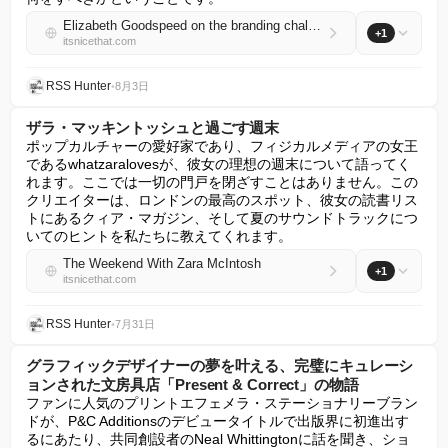
Elizabeth Goodspeed on the branding challenge behind Mayor Zohran’s new municipal grocery stores
+1
itsnicethat.com
RSS Hunter
•
8月3日
ザラ・マッキントッシュと過ごす週末
ポップカルチャーの愛好家であり、フィジカルメディアの女王
であるwhatzaralovesが、彼女の理想の週末について語ってく
れます。ここでは一切の門戸を閉ざすことはありません。この
クリエイターは、ロンドンの最高のスポット、彼女の読書リス
トにあるクィア・マガジン、そして夏のサウンドトラックにつ
いてのヒントを私たちに教えてくれます。
The Weekend With Zara McIntosh
+1
itsnicethat.com
RSS Hunter
•
7月31日
グラフィックデザイナーの夢を叶える、完璧にキュレーシ
ョンされた文房具店「Present & Correct」の物語
ファンに人気のプリントエフェメラ・ステーショナリーブラン
ドが、P&C Additionsのデビュータイトルで出版界に初進出す
るにあたり、共同創設者のNeal Whittingtonに話を聞き、ショ