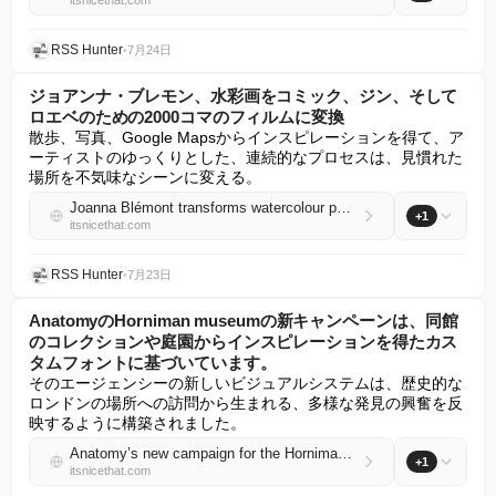
itsnicethat.com
RSS Hunter
•
7月24日
ジョアンナ・ブレモン、水彩画をコミック、ジン、そして
ロエベのための2000コマのフィルムに変換
散歩、写真、Google Mapsからインスピレーションを得て、ア
ーティストのゆっくりとした、連続的なプロセスは、見慣れた
場所を不気味なシーンに変える。
Joanna Blémont transforms watercolour paintings into comics, zines and a 2,000-frame film for Loewe
+1
itsnicethat.com
RSS Hunter
•
7月23日
AnatomyのHorniman museumの新キャンペーンは、同館
のコレクションや庭園からインスピレーションを得たカス
タムフォントに基づいています。
そのエージェンシーの新しいビジュアルシステムは、歴史的な
ロンドンの場所への訪問から生まれる、多様な発見の興奮を反
映するように構築されました。
Anatomy’s new campaign for the Horniman museum is built on a bespoke typeface foraged from the museum’s collections and gardens
+1
itsnicethat.com