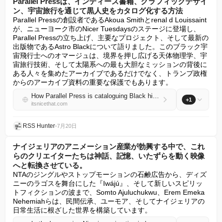
Parallel Pressは、インディーズ書籍、グラフィックデザイ
ン、宇宙旅行を通じて黒人史をカタログ化する方法
Parallel Pressの創設者であるAkoua Smithとrenal d Louissaint
が、ニューヨーク市のNicer Tuesdaysのステージに登場し、
Parallel Pressの立ち上げ、主要なプロジェクト、そして最新の
出版物であるAstro Blackについて語りました。このブラック宇
宙飛行士へのオマージュは、境界を押し広げる天体物理学、宇
宙旅行技術、そして太陽系への最も大胆なミッションの背後に
ある人々を集めたアーカイブであるだけでなく、トランプ政権
からのアーカイブ資料の重要な保護でもあります。
How Parallel Press is cataloguing Black history through indie books, graphic design and space travel
+1
itsnicethat.com
RSS Hunter
•
7月20日
ナイジェリアのアニメーション産業が勃興する中で、これ
らのクリエイターたちは神話、記憶、いたずらを動く映像
へと転換させている。
NTAのジングルやストップモーションの石鹸広告から、ディズ
ニーのラゴスを舞台にした『Iwájú』、そして新しいスピリッ
トフィクションの波まで、Somto Ajuluchukwu、Erem Emeka 
Nehemiahらは、民間伝承、ユーモア、そしてナイジェリアの
日常生活に根ざした世界を構築しています。