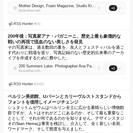
Mother Design, Foam Magazine, Studio Kiln, Joanna Blémont: Get tickets for September’s Nicer Tuesdays in London!
+1
itsnicethat.com
RSS Hunter
•
昨日
200年後：写真家アナ・パガニーニ、歴史上最も象徴的な
戦いの再現で流血のない美しさを発見
その写真家は、過去数回の夏を、友人とフェスティバルを過ご
す代わりに戦場を巡り、写真記録のない歴史的出来事のアーカ
イブを作成するために費やした。
200 Summers Later: Photographer Ana Paganini uncovers bloodless beauty at reenactments of history’s most iconic battles
+1
itsnicethat.com
RSS Hunter
•
8月6日
ベルリン美術館、Uバーンとカリーヴルストスタンドから
フォントを借用しイメージチェンジ
シュタットムゼウムはベルリン全土に広がる素晴らしい博物館
群ですが、人々はそれがどこにあるのか、そして最も重要なこ
ととして、それが何であるのかを知りません。デザインスタジ
オのStan Hemaは事実を検討し、介入して、全く新しい名前、
ワードマーク、そして態度を与えました。