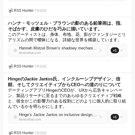
RSS Hunter
•
7月22日
ハンナ・モッツェル・ブラウンの影のある鉛筆画は、指、
そばかす、皮膚のひだを巧みに描いています。
このアーティストは、身体、布地、花、影がファンタジーとリ
アリズムの間で曖昧になる、詳細な世界を構築しています。
Hannah Motzel Brown’s shadowy mechanical pencil drawings expertly depict fingers, freckles and folds of skin
+1
itsnicethat.com
RSS Hunter
•
7月22日
HingeのJackie Jantos氏、インクルーシブデザイン、信
頼、そしてクリエイティブからCEOへの道のりについて
デーティングアプリHingeのCEOが、UXから広告キャンペー
ン、製品リサーチに至るまでのあらゆるクリエイティブ戦略
と、彼女がこの影響力のある役割にどのように個人的に取り組
んでいるかを明らかにします。
Hinge’s Jackie Jantos on inclusive design, trust and the path from creative to CEO
+1
itsnicethat.com
RSS Hunter
•
7月22日