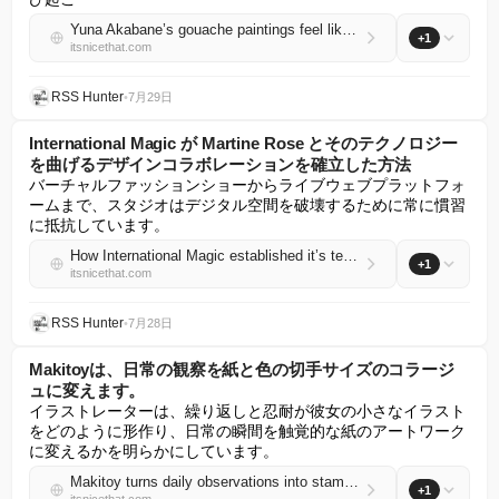
Yuna Akabane’s gouache paintings feel like hazy memories of your childhood home
+1
itsnicethat.com
RSS Hunter
•
7月29日
International Magic が Martine Rose とそのテクノロジー
を曲げるデザインコラボレーションを確立した方法
バーチャルファッションショーからライブウェブプラットフォ
ームまで、スタジオはデジタル空間を破壊するために常に慣習
に抵抗しています。
How International Magic established it’s technology-bending design collaboration with Martine Rose
+1
itsnicethat.com
RSS Hunter
•
7月28日
Makitoyは、日常の観察を紙と色の切手サイズのコラージ
ュに変えます。
イラストレーターは、繰り返しと忍耐が彼女の小さなイラスト
をどのように形作り、日常の瞬間を触覚的な紙のアートワーク
に変えるかを明らかにしています。
Makitoy turns daily observations into stamp-sized collages of paper and colour
+1