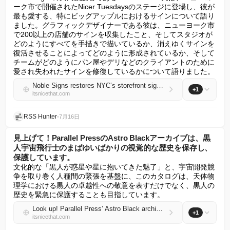
ーク市で開催されたNicer Tuesdaysのステージに登場し、彼が
最も愛する、特にビッグアップルにおけるサインについて語り
ました。グラフィックデザイナーである彼は、ニューヨーク市
で200以上の店舗のサインを収集したこと、そしてスタジオが
どのようにすべてを手描きで描いているか、消えゆくサインを
復活させることによってどのように形成されているか、そして
チームがどのようにパン屋やデリなどのクライアントのために
愛され失われたサインを修復しているかについて語りました。
Noble Signs restores NYC’s storefront signage so you “feel at home before you’ve stepped in your own door”
+1
itsnicethat.com
RSS Hunter
•
7月16日
見上げて！Parallel PressのAstro Blackアーカイブは、黒
人宇宙飛行士のまばゆいばかりの視覚的な歴史を保存し、
保護しています。
文化的な「黒人が惑星や星に抱いてきた魅了」と、宇宙開発競
争を取り巻く人種間の緊張を基盤に、このカタログは、天体物
理学における黒人の卓越性への敬意を表すだけでなく、黒人の
歴史を緊急に保護することも目指しています。
Look up! Parallel Press’ Astro Black archives and protects the dazzling visual history of Black astronauts
+1
itsnicethat.com