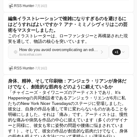
RSS Hunter
•
7月16日
編集イラストレーションで複雑になりすぎるのを避けるに
はどうすればよいですか？ アナ・ミミノシヴィリはこの芸
術をマスターしました。
このイラストレーターは、ローファンタジーと再構築された現
実を通して、物語の核心を突いています。
How do you avoid overcomplicating an editorial illustration? Ana Miminoshvili has mastered the art
+1
itsnicethat.com
RSS Hunter
•
7月16日
身体、精神、そして印刷物：アンジェラ・リアンが身体だ
けでなく、創造的な筋肉をどのように鍛えているか
「チャイニーズ・タイワニーズのアーティストであり、It’s 
Happeningの共同創設者であるアンジェラ・リエンが6月に私
たちのNew York Nicer Tuesdaysのステージに登場しました。
彼女は、自身の作品を通して常に変わらないものがあることを
明確にしました。それは「痛み」です。アーティストは、慢性
的な痛みや病気を作品の中心に据えています（多くのデザイナ
ーと同様に、彼女も常に姿勢の問題や腰痛に悩まされていま
す！）。そして、彼女の作品が創造的な筋肉だけでなく、身体
の筋肉も鍛えている方法について素晴らしい講演を行い、