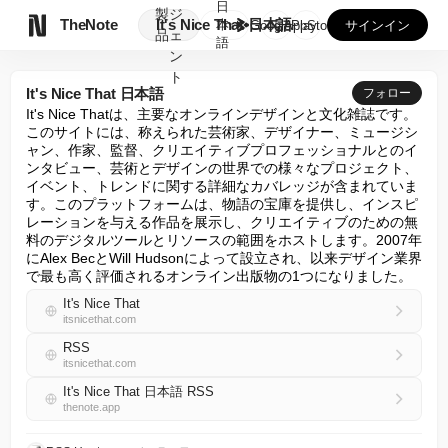
日
製
ジ

TheNote
It's Nice That 日本語
本
GooglePlay
AppStore
サインイン
品
ェ
語
ン
ト
It's Nice That 日本語
フォロー
It's Nice Thatは、主要なオンラインデザインと文化雑誌です。
このサイトには、称えられた芸術家、デザイナー、ミュージシ
ャン、作家、監督、クリエイティブプロフェッショナルとのイ
ンタビュー、芸術とデザインの世界での様々なプロジェクト、
イベント、トレンドに関する詳細なカバレッジが含まれていま
す。このプラットフォームは、物語の宝庫を提供し、インスピ
レーションを与える作品を展示し、クリエイティブのための無
料のデジタルツールとリソースの範囲をホストします。2007年
にAlex BecとWill Hudsonによって設立され、以来デザイン業界
で最も高く評価されるオンライン出版物の1つになりました。
It's Nice That
itsnicethat.com
RSS
itsnicethat.com
It's Nice That 日本語 RSS
thenote.app