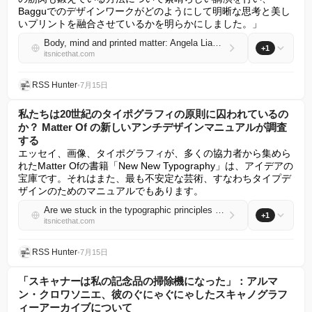
Bagguでのデザインワークがどのようにして明晰な思考と美し
いプリントを融合させているかを明らかにしました。」
Body, mind and printed matter: Angela Lian on how she exercises creative muscles as well as her body’s
+1
itsnicethat.com
RSS Hunter
•
7月15日
私たちは20世紀のタイポグラフィの原則に囚われているの
か？ Matter Of の新しいアンチデザインマニュアルが調査
する
エッセイ、画像、タイポグラフィが、多くの協力者から集めら
れたMatter Ofの書籍「New New Typography」は、アイデアの
宝庫です。それはまた、最も不安定な芸術、すなわちタイプデ
ザインのためのマニュアルでもあります。
Are we stuck in the typographic principles of the 20th century? Matter Of’s new anti-design manual investigates
+1
itsnicethat.com
RSS Hunter
•
7月15日
「スキャナーは私の記念品の掃除機になった」：アルマ
ン・クロワソニエ、彼のぐにゃぐにゃしたスキャノグラフ
ィーアーカイブについて