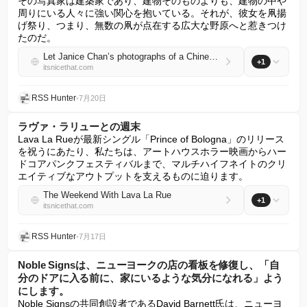
その写真家は建築家であり、建物そのものよりも、建物の中や
周りにいる人々に強い関心を抱いている。それが、彼女を凧揚
げ祭り、つまり、無数の凧が点在する広大な野原へと惹きつけ
たのだ。
Let Janice Chan’s photographs of a Chinese kite festival blow you away
+1
itsnicethat.com
RSS Hunter
•
7月20日
ラヴァ・ラリューとの週末
Lava La Rueが最新シングル「Prince of Bologna」のリリース
を祝うにあたり、私たちは、アートハウスホラー映画からハー
ドコアパンクフェスティバルまで、マルチハイフネイトのクリ
エイティブなアウトプットを支えるものに迫ります。
The Weekend With Lava La Rue
+1
itsnicethat.com
RSS Hunter
•
7月17日
Noble Signsは、ニューヨークの店の看板を修復し、「自
分のドアに入る前に、家にいるような気分になれる」よう
にします。
Noble Signsの共同創設者であるDavid Barnett氏は、ニューヨ