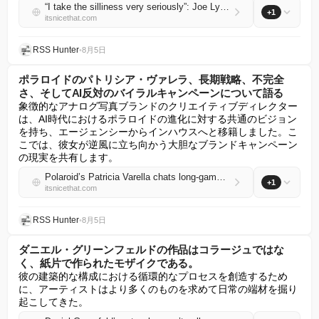
“I take the silliness very seriously”: Joe Lycett on taxidermy, extinction and his debut solo exhibition
+1
itsnicethat.com
RSS Hunter
•
8月5日
ポラロイドのパトリシア・ヴァレラ、長期戦略、不完全
さ、そしてAI反対のバイラルキャンペーンについて語る
象徴的なアナログ写真ブランドのクリエイティブディレクター
は、AI時代におけるポラロイドの進化に対する共通のビジョン
を持ち、エージェンシーからインハウスへと移籍しました。こ
こでは、彼女が逆風に立ち向かう大胆なブランドキャンペーン
の現実を共有します。
Polaroid’s Patricia Varella chats long-game strategies, imperfection and that anti-AI viral campaign
+1
itsnicethat.com
RSS Hunter
•
8月5日
ダニエル・グリーンフェルドの作品はコラージュではな
く、紙片で作られたモザイクである。
彼の建築的な構成における循環的なプロセスを創造するため
に、アーティストはより多くのものを求めて日常の端材を掘り
起こしてきた。