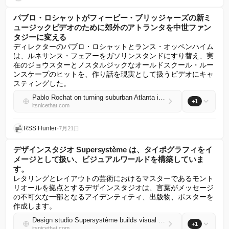
パブロ・ロシャットがフィービー・ブリッジャーズの新ミ
ュージックビデオのために郊外のアトランタを中世ファン
タジーに変える
ディレクターのパブロ・ロシャットとランス・オッペンハイム
は、ルネサンス・フェアーをガソリンスタンドにすり替え、実
在のジョウスターとノスタルジックなオールドスクール・ルー
ンスケープのヒットを、作り話を現実として扱うビデオにキャ
スティングした。
Pablo Rochat on turning suburban Atlanta into a medieval fantasy for Phoebe Bridgers’ new music video
+1
itsnicethat.com
RSS Hunter
•
7月21日
デザインスタジオ Supersystème は、タイポグラフィをイ
メージとして扱い、ビジュアルワールドを構築していま
す。
レタリングとレイアウトの芸術におけるマスターであるモント
リオールを拠点とするデザインスタジオは、言葉がメッセージ
の不可欠な一部となるアイデンティティ、出版物、ポスターを
作成します。
Design studio Supersystème builds visual worlds by treating typography as image
+1
itsnicethat.com