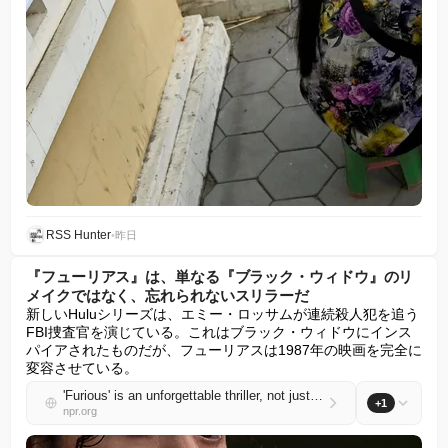
RSS Hunter
•
昨日
『フューリアス』は、単なる『ブラック・ウィドウ』のリ
メイクではなく、忘れられないスリラーだ
新しいHuluシリーズは、エミー・ロッサムが連続殺人犯を追う
FBI捜査官を演じている。これはブラック・ウィドウにインス
パイアされたものだが、フューリアスは1987年の映画を完全に
変容させている。
'Furious' is an unforgettable thriller, not just a 'Black Widow' remake
+1
npr.org