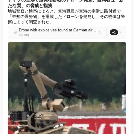
たな質」の脅威と指摘
地域警察と検察によると、空港職員が空港の南滑走路付近で
「未知の爆発物」を搭載したドローンを発見し、その物体は警
察によって調査された。
Drone with explosives found at German airport, official sees 'new quality' of threat
+1
npr.org