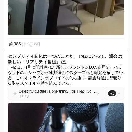
RSS Hunter
•
昨日
セレブリティ文化は一つのことだ。TMZにとって、議会は
新しい「リアリティ番組」だ。
TMZは、4月に開設された新しいワシントンD.C.支局で、ハリ
ウッドのゴシップから連邦議会のスクープへと軸足を移してい
る。このオンラインタブロイドの2人組は、議会報道に型破り
な取材スタイルを持ち込んでいる。
Celebrity culture is one thing. For TMZ, Congress is the new 'reality show'
+1
npr.org