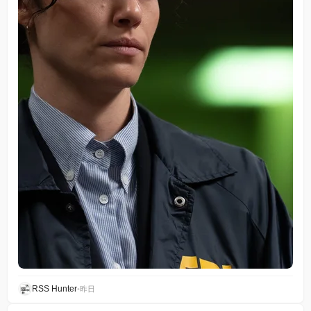
RSS Hunter
•
昨日