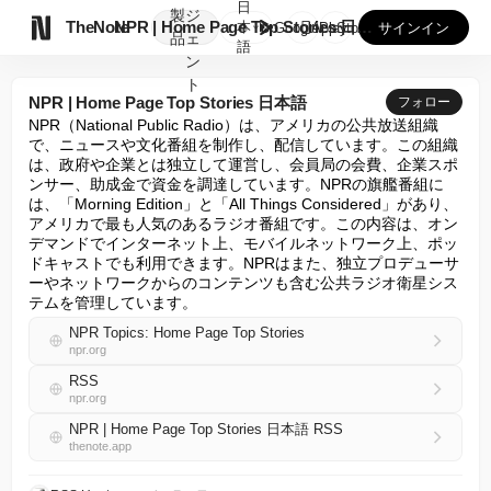
日
製
ジ

TheNote
NPR | Home Page Top Stories 日本...
本
GooglePlay
AppStore
サインイン
品
ェ
語
ン
ト
NPR | Home Page Top Stories 日本語
フォロー
NPR（National Public Radio）は、アメリカの公共放送組織
で、ニュースや文化番組を制作し、配信しています。この組織
は、政府や企業とは独立して運営し、会員局の会費、企業スポ
ンサー、助成金で資金を調達しています。NPRの旗艦番組に
は、「Morning Edition」と「All Things Considered」があり、
アメリカで最も人気のあるラジオ番組です。この内容は、オン
デマンドでインターネット上、モバイルネットワーク上、ポッ
ドキャストでも利用できます。NPRはまた、独立プロデューサ
ーやネットワークからのコンテンツも含む公共ラジオ衛星シス
テムを管理しています。
NPR Topics: Home Page Top Stories
npr.org
RSS
npr.org
NPR | Home Page Top Stories 日本語 RSS
thenote.app