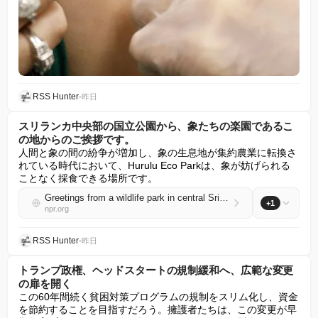
RSS Hunter
•
昨日
スリランカ中央部の国立公園から、象たちの楽園であるこ
の地からのご挨拶です。
人間と象の間の紛争が増加し、象の生息地が集約農業に転換さ
れている時代において、Hurulu Eco Parkは、象が妨げられる
ことなく採食できる場所です。
Greetings from a wildlife park in central Sri Lanka that's a haven for elephants
+1
npr.org
RSS Hunter
•
昨日
トランプ政権、ヘッドスタートの規制緩和へ、広範な変更
の扉を開く
この60年間続く貧困対策プログラムの規制をスリム化し、資金
を節約することを目指すだろう。擁護者たちは、この変更が早