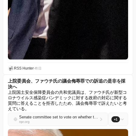
RSS Hunter
•
昨日
上院委員会、ファウチ氏の議会侮辱罪での訴追の是非を採
決へ
上院国土安全保障委員会の共和党議員は、ファウチ氏が新型コ
ロナウイルス感染症パンデミックに対する政府の対応に関する
質問に答えることを拒否したため、議会侮辱罪で訴えたいと考
えている。
Senate committee set to vote on whether to hold Fauci in contempt of Congress
+1
npr.org