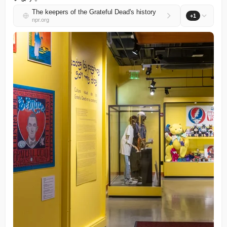
The keepers of the Grateful Dead's history
+1
npr.org