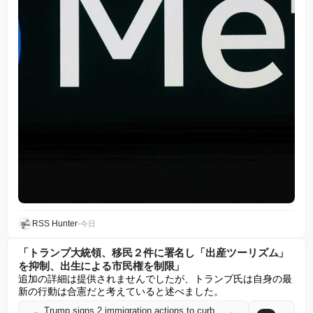
RSS Hunter
•
今日
「トランプ大統領、移民２件に署名し「出産ツーリズム」
を抑制、出生による市民権を制限」
追加の詳細は提供されませんでしたが、トランプ氏は自身の最
新の行動は合憲だと考えていると述べました。
Trump signs 2 immigration actions to curb 'birth tourism,' limit birthright citizenship