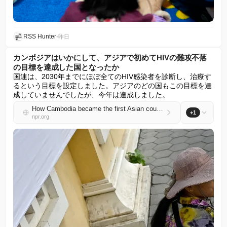
RSS Hunter
•
昨日
カンボジアはいかにして、アジアで初めてHIVの難攻不落
の目標を達成した国となったか
国連は、2030年までにほぼ全てのHIV感染者を診断し、治療す
るという目標を設定しました。アジアのどの国もこの目標を達
成していませんでしたが、今年は達成しました。
How Cambodia became the first Asian country to hit an elusive HIV target
+1
npr.org