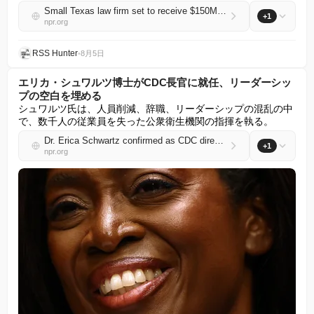
Small Texas law firm set to receive $150M to represent unaccompanied migrant children
+1
npr.org
RSS Hunter
•
8月5日
エリカ・シュワルツ博士がCDC長官に就任、リーダーシッ
プの空白を埋める
シュワルツ氏は、人員削減、辞職、リーダーシップの混乱の中
で、数千人の従業員を失った公衆衛生機関の指揮を執る。
Dr. Erica Schwartz confirmed as CDC director, filling a leadership vacuum
+1
npr.org