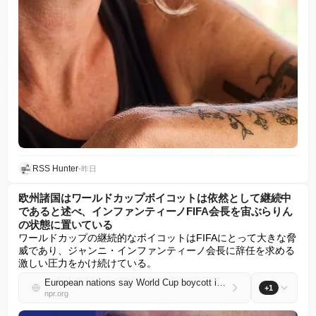
RSS Hunter
•
昨日
欧州諸国はワールドカップボイコットは依然として継続中
であると述べ、インファンティーノFIFA会長を宙ぶらりん
の状態に置いている
ワールドカップの継続的なボイコットはFIFAにとって大きな脅
威であり、ジャンニ・インファンティーノ会長に辞任を求める
激しい圧力をかけ続けている。
European nations say World Cup boycott is still on, keeping FIFA's Infantino in limbo
+1
npr.org