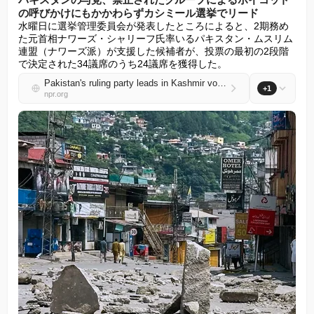
の呼びかけにもかかわらずカシミール選挙でリード
水曜日に選挙管理委員会が発表したところによると、2期務め
た元首相ナワーズ・シャリーフ氏率いるパキスタン・ムスリム
連盟（ナワーズ派）が支援した候補者が、投票の最初の2段階
で決定された34議席のうち24議席を獲得した。
Pakistan's ruling party leads in Kashmir vote despite boycott call by banned group
+1
npr.org