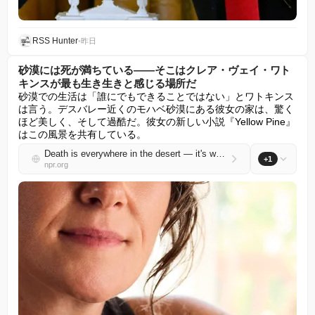
RSS Hunter
•
昨日
砂漠には死が満ちている――そこはクレア・ヴェイ・ワト
キンスが最も生き生きと感じる場所だ
砂漠での生活は「誰にでもできることではない」とワトキンス
は言う。デスバレー近くのモハベ砂漠にある彼女の家は、驚く
ほど美しく、そして過酷だ。彼女の新しい小説『Yellow Pine』
はこの風景を共有している。
Death is everywhere in the desert — it's where Claire Vaye Watkins feels most alive
+1
npr.org