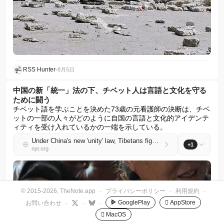
RSS Hunter
•
8月5日
中国の新「統一」法の下、チベット人は言語と文化を守る
ために闘う
チベット語を学ぶことを決めた73歳の元看護師の決断は、チベ
ットの一部の人々がどのように自国の言語と文化的アイデンテ
ィティを受け入れているかの一端を示している。
Under China's new 'unity' law, Tibetans fight to preserve language and culture
+1
npr.org
© 2015-2026, TheNote.app
·
プライバシーポリシー
·
利用規約
·
GooglePlay
 AppStore
お問い合わせ
·
·
·
 MacOS