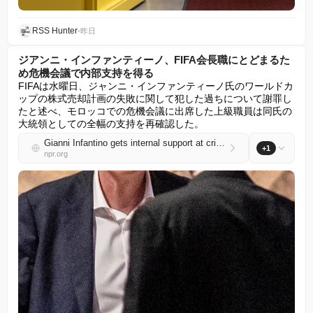
RSS Hunter
•
昨日
ジアンニ・インファンティーノ、FIFA会長職にとどまるた
め危機会議で内部支持を得る
FIFAは水曜日、ジャンニ・インファンティーノ氏のワールドカ
ップの株式売却計画の失敗に関して犯した過ちについて謝罪し
たと述べ、モロッコでの危機会議に出席した上級職員は同氏の
大統領としての全幅の支持を再確認した。
Gianni Infantino gets internal support at crisis meeting to remain as FIFA president
+1
npr.org