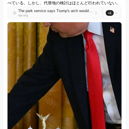
べている。しかし、代替地の検討はほとんど行われていない。
The park service says Trump's arch would obstruct historic sites. Could it be moved?
+1
npr.org