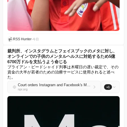
RSS Hunter
•
今日
裁判所、インスタグラムとフェイスブックのメタに対し、
オンラインでの子供のメンタルヘルスに対処するため5億
6700万ドルを支払うよう命じる
ブライアン・ビードシャイド判事は木曜日の遅い裁定で、その
資金の大半が若者のための治療サービスに使用されると述べ
た。
Court orders Instagram and Facebook's Meta to pay $567M to address kids' mental health online
+1
npr.org