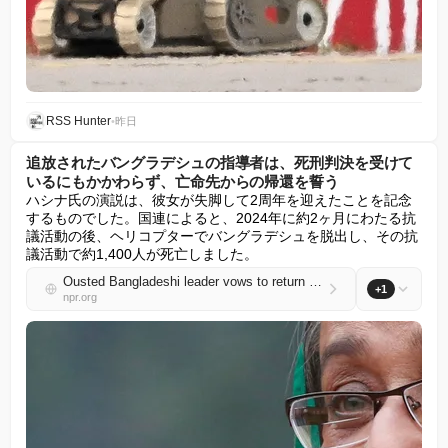
RSS Hunter
•
昨日
追放されたバングラデシュの指導者は、死刑判決を受けて
いるにもかかわらず、亡命先からの帰還を誓う
ハシナ氏の演説は、彼女が失脚して2周年を迎えたことを記念
するものでした。国連によると、2024年に約2ヶ月にわたる抗
議活動の後、ヘリコプターでバングラデシュを脱出し、その抗
議活動で約1,400人が死亡しました。
Ousted Bangladeshi leader vows to return from exile despite facing a death sentence
+1
npr.org