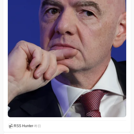
RSS Hunter
•
昨日