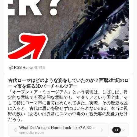
RSS Hunter
•
8月5日
古代ローマはどのような姿をしていたのか？西暦2世紀のロ
ーマ市を巡る3Dバーチャルツアー
「オープンエア・ミュージアム」という表現は、しばしば、肯
定的な意味でも否定的な意味でも、イタリアという国全体、そ
して特にローマ市に当てはめられてきた。実際、その歴史地区
に入ると、古代に思いを馳せずにはいられないのは、本当に視
野の狭い（あるいは異常にスマホ中毒の）観光客の想像力だけ
だろう。
What Did Ancient Rome Look Like? A 3D Virtual Tour of the City During the Second Century AD
+1
openculture.com