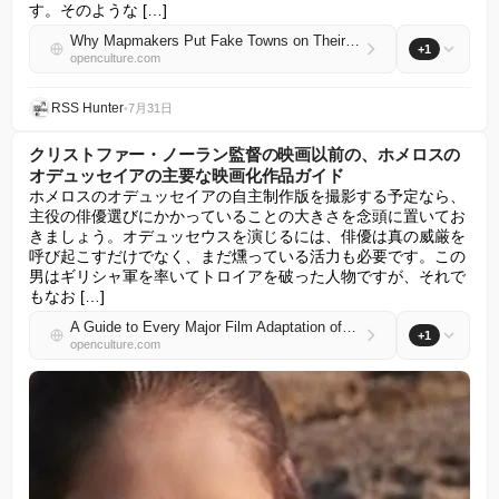
す。そのような […]
Why Mapmakers Put Fake Towns on Their Maps in the 1920s — and the One That Became Real
+1
openculture.com
RSS Hunter
•
7月31日
クリストファー・ノーラン監督の映画以前の、ホメロスの
オデュッセイアの主要な映画化作品ガイド
ホメロスのオデュッセイアの自主制作版を撮影する予定なら、
主役の俳優選びにかかっていることの大きさを念頭に置いてお
きましょう。オデュッセウスを演じるには、俳優は真の威厳を
呼び起こすだけでなく、まだ燻っている活力も必要です。この
男はギリシャ軍を率いてトロイアを破った人物ですが、それで
もなお […]
A Guide to Every Major Film Adaptation of Homer’s Odyssey Before Christopher Nolan’s Movie
+1
openculture.com