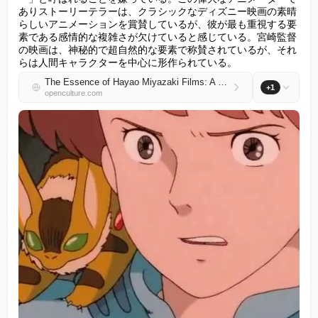
ありストーリーテラーは、クラシックなディズニー映画の素晴
らしいアニメーションを賞賛しているが、彼が最も重視する要
素である感情的な複雑さが欠けていると感じている。宮崎監督
の映画は、神秘的で超自然的な要素で称賛されているが、それ
らは人間キャラクターを中心に形作られている。
The Essence of Hayao Miyazaki Films: A Short Documentary About the Humanity at the Heart of His Animation
+1
openculture.com