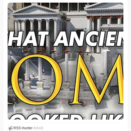
RSS Hunter
•
8月4日