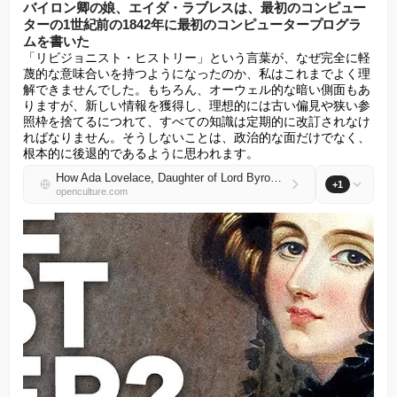
バイロン卿の娘、エイダ・ラブレスは、最初のコンピュー
ターの1世紀前の1842年に最初のコンピュータープログラ
ムを書いた
「リビジョニスト・ヒストリー」という言葉が、なぜ完全に軽
蔑的な意味合いを持つようになったのか、私はこれまでよく理
解できませんでした。もちろん、オーウェル的な暗い側面もあ
りますが、新しい情報を獲得し、理想的には古い偏見や狭い参
照枠を捨てるにつれて、すべての知識は定期的に改訂されなけ
ればなりません。そうしないことは、政治的な面だけでなく、
根本的に後退的であるように思われます。
How Ada Lovelace, Daughter of Lord Byron, Wrote the First Computer Program in 1842–a Century Before the First Computer
+1
openculture.com