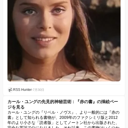
RSS Hunter
•
7月30日
カール・ユングの先見的神秘芸術：『赤の書』の挿絵ペー
ジを見る
カール・ユングの『リベル・ノヴス』、より一般的には『赤の
書』として知られる書物が、2009年のファクシミリ版と2012
年のより小さな「読者版」としてノートン社から出版された、
完全な英訳で公になりました。それ以来、この書物はいくつか