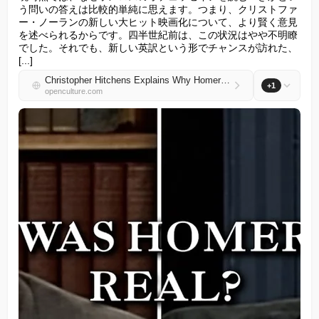
う問いの答えは比較的単純に思えます。つまり、クリストファ
ー・ノーランの新しい大ヒット映画化について、より賢く意見
を述べられるからです。四半世紀前は、この状況はやや不明瞭
でした。それでも、新しい英訳という形でチャンスが訪れた、
[...]
Christopher Hitchens Explains Why Homer’s Odyssey Still Matters to Our World (2000)
+1
openculture.com