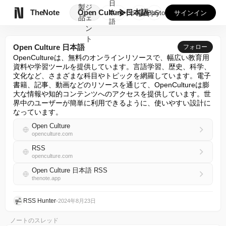
日
製
ジ

TheNote
Open Culture 日本語
本
GooglePlay
AppStore
サインイン
品
ェ
語
ン
ト
Open Culture 日本語
フォロー
OpenCultureは、無料のオンラインリソースで、幅広い教育用
資料や学習ツールを提供しています。言語学習、歴史、科学、
文化など、さまざまな科目やトピックを網羅しています。電子
書籍、記事、動画などのリソースを通じて、OpenCultureは膨
大な情報や知的コンテンツへのアクセスを提供しています。世
界中のユーザーが簡単に利用できるように、使いやすい設計に
なっています。
Open Culture
openculture.com
RSS
openculture.com
Open Culture 日本語 RSS
thenote.app
RSS Hunter
•
2024年8月23日
ノートのスレッド