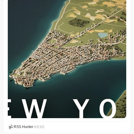
RSS Hunter
•
8月3日