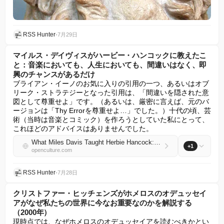
RSS Hunter
•
7月29日
マイルス・デイヴィスがハービー・ハンコックに教えたこ
と：音楽においても、人生においても、間違いはなく、即
興のチャンスがあるだけ
ブライアン・イーノのお気に入りの引用の一つ、あるいはオブ
リーク・ストラテジーとなった引用は、「間違いを隠された意
図として尊重せよ」です。（あるいは、厳密に言えば、元のバ
ージョンは「Thy Errorを尊重せよ…」でした。）十代の頃、芸
術（当時は音楽とコミック）を作ろうとしていた私にとって、
これほどのアドバイスはありませんでした。
What Miles Davis Taught Herbie Hancock: In Music, as in Life, There Are No Mistakes, Just Chances to Improvise
+1
openculture.com
RSS Hunter
•
7月28日
クリストファー・ヒッチェンズがホメロスのオデュッセイ
アがなぜ私たちの世界に今なお重要なのかを解説する
（2000年）
現時点では、なぜホメロスのオデュッセイアを読むべきかとい