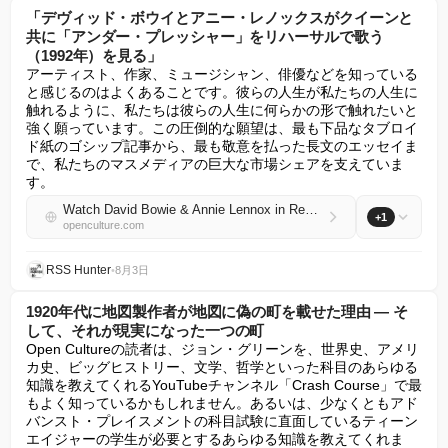
「デヴィッド・ボウイとアニー・レノックスがクイーンと
共に「アンダー・プレッシャー」をリハーサルで歌う
（1992年）を見る」
アーティスト、作家、ミュージシャン、俳優などを知っている
と感じるのはよくあることです。彼らの人生が私たちの人生に
触れるように、私たちは彼らの人生に何らかの形で触れたいと
強く願っています。この圧倒的な願望は、最も下品なタブロイ
ド紙のゴシップ記事から、最も敬意を払った長文のエッセイま
で、私たちのマスメディアの巨大な市場シェアを支えていま
す。
Watch David Bowie & Annie Lennox in Rehearsal, Singing “Under Pressure,” with Queen (1992)
+1
openculture.com
RSS Hunter
•
8月3日
1920年代に地図製作者が地図に偽の町を載せた理由 — そ
して、それが現実になった一つの町
Open Cultureの読者は、ジョン・グリーンを、世界史、アメリ
カ史、ビッグヒストリー、文学、哲学といった科目のあらゆる
知識を教えてくれるYouTubeチャンネル「Crash Course」で最
もよく知っているかもしれません。あるいは、少なくともアド
バンスト・プレイスメントの科目試験に直面しているティーン
エイジャーの学生が必要とするあらゆる知識を教えてくれま