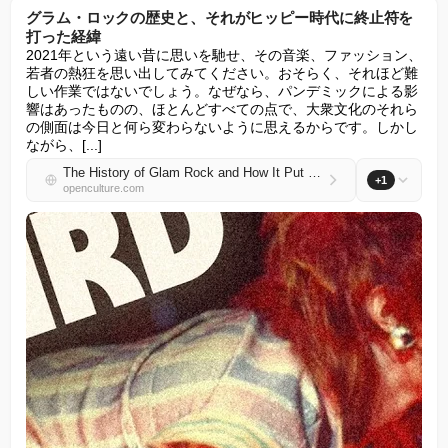
グラム・ロックの歴史と、それがヒッピー時代に終止符を
打った経緯
2021年という遠い昔に思いを馳せ、その音楽、ファッション、
若者の熱狂を思い出してみてください。おそらく、それほど難
しい作業ではないでしょう。なぜなら、パンデミックによる影
響はあったものの、ほとんどすべての点で、大衆文化のそれら
の側面は今日と何ら変わらないように思えるからです。しかし
ながら、[...]
The History of Glam Rock and How It Put an End to the Hippie Era
+1
openculture.com