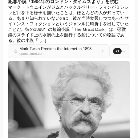
犯罪小説「1904年のロンドン・タイムズより」を読む
マーク・トウェインがジムとハックルベリー・フィンがミシシ
ッピ川を下る様子を描いたことは、ほとんどの人が知ってい
る。あまり知られていないのは、彼が当時勃興しつつあったサ
イエンス・フィクションというジャンルに時折手を出していた
ことだ。彼の1898年の短編小説「The Great Dark」は、顕微
鏡のスライド上の水滴の上を航行する船についての物語であ
る。彼の小説「 […]
Mark Twain Predicts the Internet in 1898: Read His Sci-Fi Crime Story, “From The ‘London Times’ in 1904”
+1
openculture.com