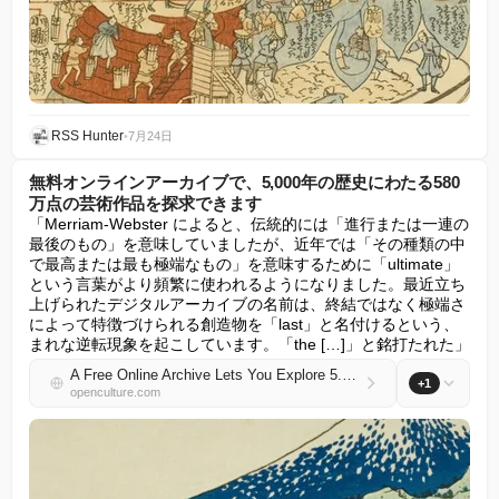
RSS Hunter
•
7月24日
無料オンラインアーカイブで、5,000年の歴史にわたる580
万点の芸術作品を探求できます
「Merriam-Webster によると、伝統的には「進行または一連の
最後のもの」を意味していましたが、近年では「その種類の中
で最高または最も極端なもの」を意味するために「ultimate」
という言葉がより頻繁に使われるようになりました。最近立ち
上げられたデジタルアーカイブの名前は、終結ではなく極端さ
によって特徴づけられる創造物を「last」と名付けるという、
まれな逆転現象を起こしています。「the […]」と銘打たれた」
A Free Online Archive Lets You Explore 5.8 Million Works of Art Spanning 5,000 Years of History
+1
openculture.com