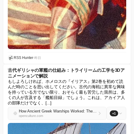
RSS Hunter
•
昨日
古代ギリシャの軍艦の仕組み：トライリームの工学を3Dア
ニメーションで解説
もしよろしければ、ホメロスの『イリアス』第2巻を初めて読
んだ時のことを思い出してください。古代の海戦に異常な興味
を持っている方でない限り、おそらく最も苦労した箇所は、多
くの人が言及する「艦船目録」でしょう。これは、アカイア人
の部隊だけでなく、[...]
How Ancient Greek Warships Worked: The Engineering of the Trireme Explained in 3D Animation
+1
openculture.com