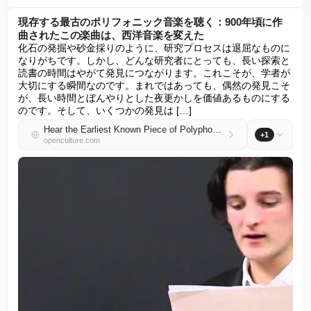
現存する最古のポリフォニック音楽を聴く：900年頃に作
曲されたこの楽曲は、西洋音楽を変えた
化石の発掘や砂金採りのように、研究プロセスは退屈なものに
なりがちです。しかし、どんな研究者にとっても、長い探索と
読書の時間はやがて発見につながります。これこそが、学者が
大切にする瞬間なのです。まれではあっても、偶然の発見こそ
が、長い時間とぼんやりとした夜更かしを価値あるものにする
のです。そして、いくつかの発見は […]
Hear the Earliest Known Piece of Polyphonic Music: This Composition, Dating Back to 900 AD, Changed Western Music
+1
openculture.com