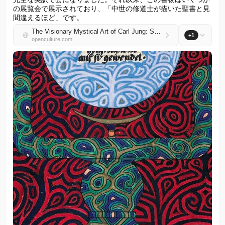
の展覧会で展示されており、「中世の修道士が描いた聖書と見
間違えるほど」です。
The Visionary Mystical Art of Carl Jung: See Illustrated Pages from The Red Book
+1
openculture.com