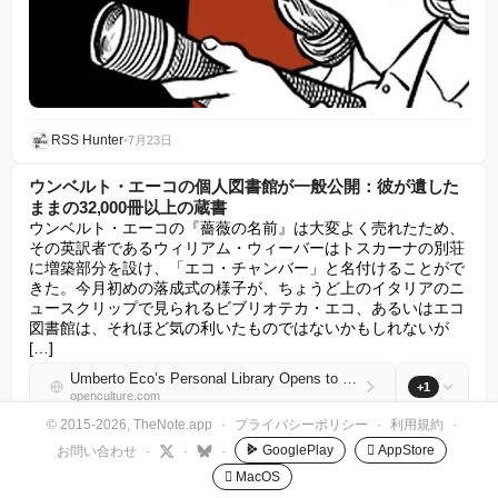
RSS Hunter
•
7月23日
ウンベルト・エーコの個人図書館が一般公開：彼が遺した
ままの32,000冊以上の蔵書
ウンベルト・エーコの『薔薇の名前』は大変よく売れたため、
その英訳者であるウィリアム・ウィーバーはトスカーナの別荘
に増築部分を設け、「エコ・チャンバー」と名付けることがで
きた。今月初めの落成式の様子が、ちょうど上のイタリアのニ
ュースクリップで見られるビブリオテカ・エコ、あるいはエコ
図書館は、それほど気の利いたものではないかもしれないが 
[…]
Umberto Eco’s Personal Library Opens to the Public: More Than 32,000 Books, Exactly as He Left Them
+1
openculture.com
© 2015-2026, TheNote.app
·
プライバシーポリシー
·
利用規約
·
GooglePlay
 AppStore
お問い合わせ
·
·
·
 MacOS