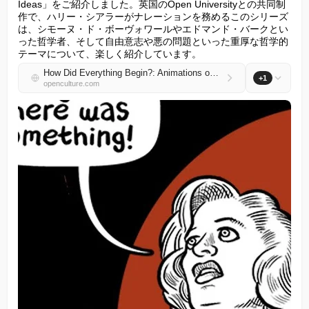
Ideas」をご紹介しました。英国のOpen Universityとの共同制
作で、ハリー・シアラーがナレーションを務めるこのシリーズ
は、シモーヌ・ド・ボーヴォワールやエドマンド・バークとい
った哲学者、そして自由意志や悪の問題といった重厚な哲学的
テーマについて、楽しく紹介しています。
How Did Everything Begin?: Animations on the Origins of the Universe Narrated by X‑Files Star Gillian Anderson
+1
openculture.com