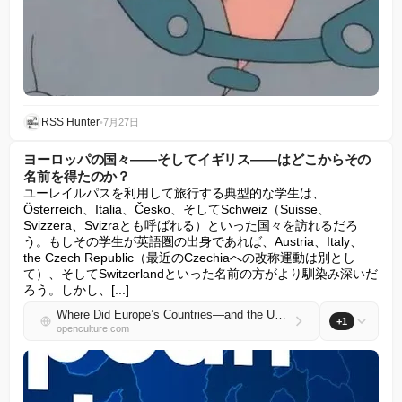
RSS Hunter
•
7月27日
ヨーロッパの国々――そしてイギリス――はどこからその
名前を得たのか？
ユーレイルパスを利用して旅行する典型的な学生は、
Österreich、Italia、Česko、そしてSchweiz（Suisse、
Svizzera、Svizraとも呼ばれる）といった国々を訪れるだろ
う。もしその学生が英語圏の出身であれば、Austria、Italy、
the Czech Republic（最近のCzechiaへの改称運動は別とし
て）、そしてSwitzerlandといった名前の方がより馴染み深いだ
ろう。しかし、[...]
Where Did Europe’s Countries—and the United Kingdom—Get Their Names?
+1
openculture.com