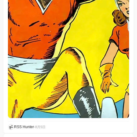
RSS Hunter
•
8月5日