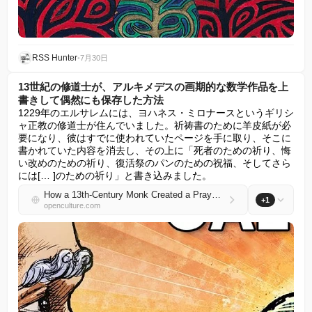
RSS Hunter
•
7月30日
13世紀の修道士が、アルキメデスの画期的な数学作品を上
書きして偶然にも保存した方法
1229年のエルサレムには、ヨハネス・ミロナースというギリシ
ャ正教の修道士が住んでいました。祈祷書のために羊皮紙が必
要になり、彼はすでに使われていたページを手に取り、そこに
書かれていた内容を消去し、その上に「死者のための祈り、悔
い改めのための祈り、復活祭のパンのための祝福、そしてさら
には[… ]のための祈り」と書き込みました。
How a 13th-Century Monk Created a Prayer Manuscript by Writing Over—and Accidentally Preserving—Archimedes’ Groundbreaking Mathematical Works
+1
openculture.com