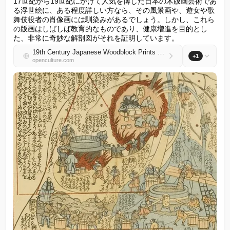
17世紀から19世紀にかけて人気を博した日本の木版画芸術であ
る浮世絵に、ある程度詳しい方なら、その風景画や、遊女や歌
舞伎役者の肖像画には馴染みがあるでしょう。しかし、これら
の版画はしばしば教育的なものであり、健康増進を目的とし
た、非常に奇妙な解剖図がそれを証明しています。
19th Century Japanese Woodblock Prints Creatively Illustrate the Inner Workings of the Human Body
+1
openculture.com