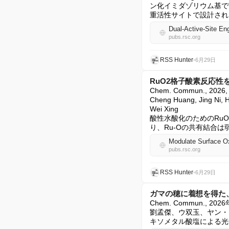
ン化イミダゾリウム基で
重活性サイトで設計され
pubs.rsc.org
RSS Hunter
•
6月29日
RuO2格子酸素反応
Chem. Commun., 20
Cheng Huang, Jing Ni, 
Wei Xing

酸性水酸化のためのRu
り、Ru-Oの共有結合は弱
pubs.rsc.org
RSS Hunter
•
6月29日
ガマの穂に着想を得た
Chem. Commun., 20
劉孟傑、ウ双玉、ヤン・
キソメタル酸塩による光熱能