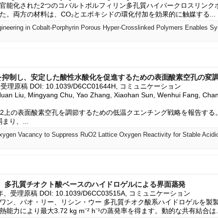
官能化された2つのコバルトポルフィリン多孔質ハイパークロスリンク
た。両方の材料は、CO₂とエポキシドの環化付加を効果的に触媒する...
性を抑制し、安定した酸性水酸化を促進するための表面酸素空孔の変
26, 受理原稿 DOI: 10.1039/D6CC01644H, コミュニケーション

Huan Liu, Mingyang Chu, Yao Zhang, Xiaohan Sun, Wenhui Fang, Changp
O2上の表面酸素空孔を調節するための低温クエンチング戦略を報告する
まり、...
、多孔質チオクト酸ベースのハイドロゲルによる界面蒸発
26年、受理原稿 DOI: 10.1039/D6CC03515A, コミュニケーション

ワン、バオ・リー、リシン・ウー 多孔質チオク酸系ハイドロゲルを製
力により最大3.72 kg m⁻² h⁻¹の蒸発率を得ます。動的な共有結合は..