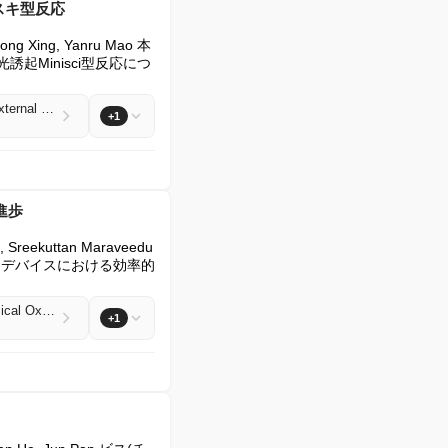
スキ型反応
gtong Xing, Yanru Mao 本
Minisci型反応につ
Photoinduced Minisci-type reaction for selective C－H bond carbamoylation of acridines without external oxidant
+1
進歩
t, Sreekuttan Maraveedu 
ギーデバイスにおける効率的
Recent advances in Substrate Engineering of Platinum Single atom Catalysts for the Electrochemical Oxygen Reduction Reaction
+1