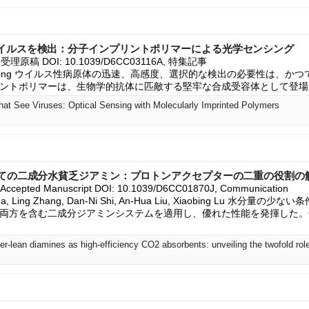
イルスを検出：分子インプリントポリマーによる光学センシング
, 受理原稿 DOI: 10.1039/D6CC03116A, 特集記事

 Hang Gong ウイルス性病原体の迅速、高感度、選択的な検出の必要性は、
ントポリマーは、生物学的抗体に匹敵する堅牢な合成受容体として登場
That See Viruses: Optical Sensing with Molecularly Imprinted Polymers
しての二成分水貧乏ジアミン：プロトンアクセプターの二重の役割の
Accepted Manuscript DOI: 10.1039/D6CC01870J, Communication

ao Ma, Ling Zhang, Dan-Ni Shi, An-Hua Liu, Xiaobing Lu 水
両方を含む二成分ジアミンシステムを適用し、優れた性能を発揮した。