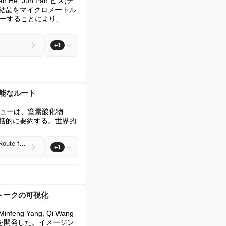
gquan He, Jun Pan ビス(チ
ナノ結晶をマイクロメートル
ーすることにより、
+1
可能なルート
 要旨: 本レビューは、窒素酸化物
包括的に要約する。世界的
Green Electrosynthesis of Nitric Acid/Nitrate via NO/N₂ Electrocatalytic Oxidation: A Sustainable Route for Nitrogen Resource Utilization
+1
ストークの可視化
 Minfeng Yang, Qi Wang 
ブを開発した。イメージン