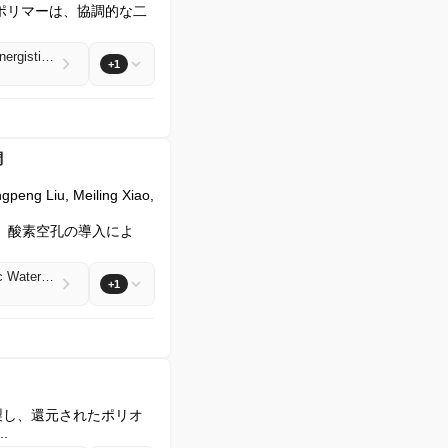
ポリマーは、協調的な二
Dual-Active-Site Engineering in Cobalt-Porphyrin Porous Hyper-Crosslinked Polymers Enables Synergistic Catalysis for CO2 Cycloaddition with Epoxides
+1
調
eng Liu, Meiling Xiao, 
。酸素空孔の導入によ
Modulate Surface Oxygen Vacancy to Suppress RuO2 Lattice Oxygen Reactivity for Stable Acidic Water Oxidation
+1
製し、還元されたポリオ
.