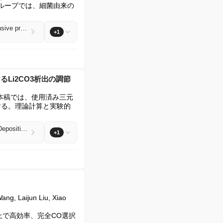
のループでは、細菌由来の
Visualizing NO2-/NAD(P)H metabolic crosstalk in E. coli-infected bladder cancer via a dual-responsive probe
+1
るLi2CO3析出の調節
orui Yang 本稿では、使用済み三元
用する。理論計算と実験的
Spent ternary lithium-ion batteries-derived NiCo/MnO@CC interfacial catalyst Modulates Li2CO3 Deposition in Li-CO2 Batteries
+1
ng, Laijun Liu, Xiao 
上で高効率、完全CO選択