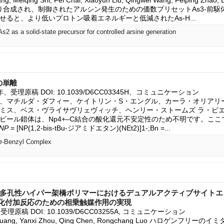
Yang, Meiqing Shi, Fei Chai, Xiaoyun Liu, Qingwei Wang, Feiping Zh
により合成され、制御されたアルシン発生のための価数プリセットAs3-前
せると、より低いプロトン吸着エネルギーと低減されたAs-H...
2 as a solid-state precursor for controlled arsine generation
の単離
026年、受理原稿 DOI: 10.1039/D6CC03345H、コミュニケーション

、マチルダ・ダフィー、ケイトリン・S・エングル、カーラ・オリアリ
ミス、ベス・ヴライサヴリェヴィッチ、ヘンリー・ストームズ ラ・ピエー
ビール錯体は、Np4+–C結合の酸化還元不安定性のため不明です。ここでは
(NP
 = [NP(1,2-bis-tBu-ジアミドエタン)(NEt2)]1-;Bn =...
 σ-Benzyl Complex
ン多孔性ハイパー架橋ポリマーにおけるデュアルアクティブサイトエ
環化付加反応のための相乗触媒作用の実現
26, 受理原稿 DOI: 10.1039/D6CC03255A, コミュニケーション

xin Huang, Yanxi Zhou, Qing Chen, Rongchang Luo ハロゲン