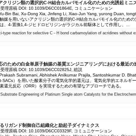
アクリジン類の選択的C-H結合カルバモイル化のための光誘起ミニ
26, 受理原稿 DOI: 10.1039/D6CC01864E, コミュニケーション

u-Bin Bai, Xu-Dong Xia, Jinfeng Li, Xiao-Jun Yang, yurong Duan, ton
媒を用いないアクリジン類の選択的C-H結合カルバモイル化のための光誘起
、4-置換1,4-ジヒドロピリジンがラジカル前駆体として作用し、...
応のための白金単原子触媒の基質エンジニアリングにおける最近の
, 受理原稿 DOI: 10.1039/D6CC02825J, 総説

 Prakash Subramani, Abhishek Anilkumar Prajila, Santoshkumar D. Bha
（Pt-SACs）を用いた酸素分子の電気化学的還元は、電気化学的エネル
素還元反応（ORR）を実現するための有望なアプローチである。
おけるリガンド制御自己組織化と励起子ダイナミクス
6, 受理原稿 DOI: 10.1039/D6CC03329F, コミュニケーション
