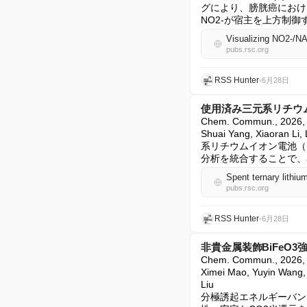
グにより、膀胱癌におけ
NO2-が宿主を上方制御する
pubs.rsc.org
RSS Hunter
•
6月28日
使用済み三元系リチウムイ
Chem. Commun., 20
Shuai Yang, Xiaoran L
系リチウムイオン電池（N
分析を統合することで、
pubs.rsc.org
RSS Hunter
•
6月28日
非貴金属装飾BiFeO
Chem. Commun., 20
Ximei Mao, Yuyin Wang, J
Liu

分極誘起エネルギーバン