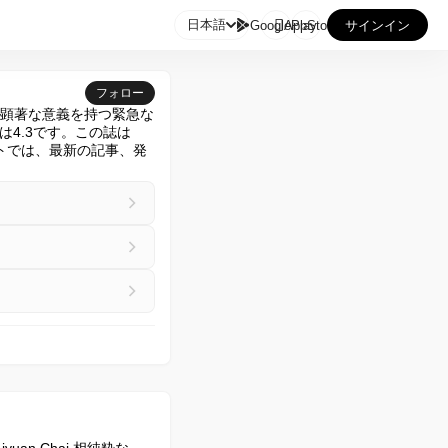

日本語
GooglePlay
AppStore
サインイン
フォロー
分野で顕著な意義を持つ緊急な
4.3です。この誌は
イトでは、最新の記事、発