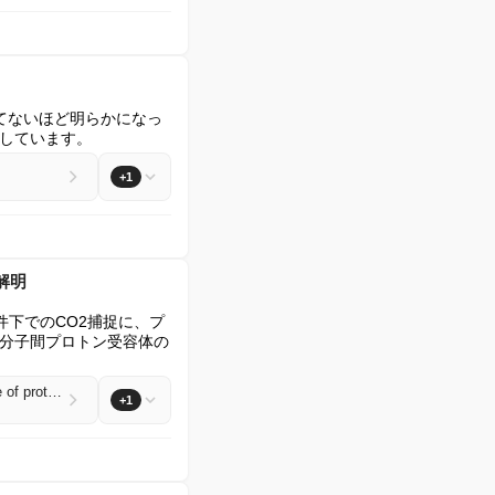
かつてないほど明らかになっ
しています。
+1
解明
分量の少ない条件下でのCO2捕捉に、プ
分子間プロトン受容体の
Dual-component water-lean diamines as high-efficiency CO2 absorbents: unveiling the twofold role of proton acceptors
+1