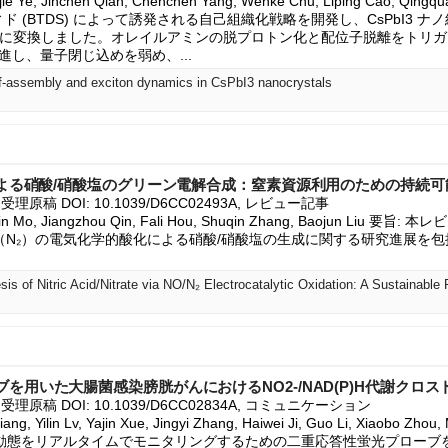
Jiajie Ye, Jinchen Qian, Chenchen Yang, Wenke Chu, Liping Cao, Qin
ド (BTDS) によって誘発される自己組織化戦略を開発し、CsPbI3 
に変換しました。オレイルアミンの脱プロトン化と配位子脱離をトリガ
促進し、量子閉じ込めを弱め、...
lf-assembly and exciton dynamics in CsPbI3 nanocrystals
による硝酸/硝酸塩のグリーン電解合成：窒素資源利用のための持続
6, 受理原稿 DOI: 10.1039/D6CC02493A, レビュー記事

nlin Mo, Jiangzhou Qin, Fali Hou, Shuqin Zhang, Baojun Liu
（N₂）の電気化学的酸化による硝酸/硝酸塩の生成に関する研究進展を
を用いた大腸菌感染膀胱がんにおけるNO2-/NAD(P)H代謝クロ
26, 受理原稿 DOI: 10.1039/D6CC02834A, コミュニケーション

ng, Yilin Lv, Yajin Xue, Jingyi Zhang, Haiwei Ji, Guo Li, Xiaobo Zhou,
P)Hの動態をリアルタイムでモニタリングするための二重応答性蛍光プロー