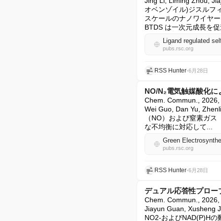
Jing Li, Liming Zhou, 
オベンゾイル)ジスルフィ
スケールのナノワイヤー
BTDS は一次元成長を
Ligand regulated se
pubs.rsc.org
RSS Hunter
•
6月28日
NO/N₂電気触媒酸化
Chem. Commun., 202
Wei Guo, Dan Yu, Zhe
（NO）および窒素ガス
な不均衡に対応して...
pubs.rsc.org
RSS Hunter
•
6月28日
デュアル応答性プローブ
Chem. Commun., 20
Jiayun Guan, Xusheng Jia
NO2-およびNAD(