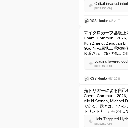
Cattail-inspired inte
pubs.rsc.org
RSS Hunter
•
6月29日
マイクロカーブ基板上
Chem. Commun., 20
Kun Zhang, Zengtian Li,
Gao NiFe層状二重
改善され、257の低いOE
pubs.rsc.org
RSS Hunter
•
6月29日
光トリガーによる自己
Chem. Commun., 202
Ally N Stonas,
である。我々は、4,5-
ドリンドナーからのHC
Light-Triggered Hyd
pubs.rsc.org