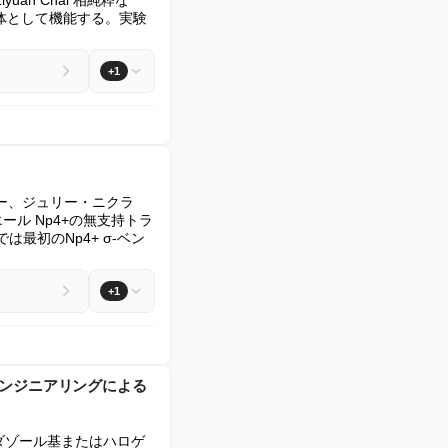
ao, Liyuan Chai 相純粋な
駆体として機能する。実験
+1
ー、ジュリー・ニクラ
ル Np4+の無支持トラ
最初のNp4+ σ-ベン
+1
ンジニアリングによる
フリーのイミダゾール基またはハロゲ