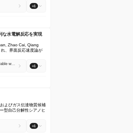
+1
利な水電解反応を実現
uan, Zhao Cai, Qiang 
持され、界面反応速度論が
Loading layered double hydroxide nanoarray catalysts on micro-curved substrate for kinetics-favorable water electrolysis reaction
+1
調節物質およびガス伝達物質候補
ガー型自己分解性シアノヒ
+1