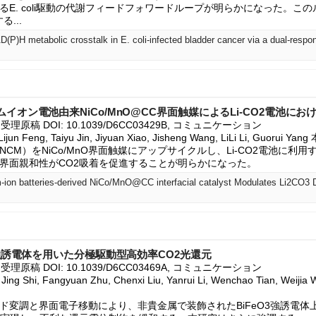
るE. coli駆動の代謝フィードフォワードループが明らかになった。こ
...
オン電池由来NiCo/MnO@CC界面触媒によるLi-CO2電池におけ
26, 受理原稿 DOI: 10.1039/D6CC03429B, コミュニケーション

i, Lijun Feng, Taiyu Jin, Jiyuan Xiao, Jisheng Wang, LiLi Li, Gu
CM）をNiCo/MnO界面触媒にアップサイクルし、Li-CO2電池に利
界面親和性がCO2吸着を促進することが明らかになった。
3強誘電体を用いた分極駆動型高効率CO2光還元
26, 受理原稿 DOI: 10.1039/D6CC03469A, コミュニケーション

ing Shi, Fangyuan Zhu, Chenxi Liu, Yanrui Li, Wenchao Tian, Weijia Wa
ド変調と界面電子移動により、非貴金属で装飾されたBiFeO3強誘電体