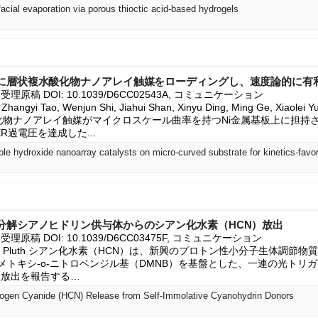
rfacial evaporation via porous thioctic acid-based hydrogels
に層状複水酸化物ナノアレイ触媒をローディングし、速度論的に有
26, 受理原稿 DOI: 10.1039/D6CC02543A, コミュニケーション

 Zhangyi Tao, Wenjun Shi, Jiahui Shan, Xinyu Ding, Ming Ge, Xiaolei Y
水酸化物ナノアレイ触媒がマイクロスケール曲率を持つNi金属基板上に担
R過電圧を達成した...
分解シアノヒドリン供与体からのシアン化水素（HCN）放出
6, 受理原稿 DOI: 10.1039/D6CC03475F, コミュニケーション

 Michael D Pluth シアン化水素（HCN）は、新興のプロトン性小分子生体
ジメトキシ-o-ニトロベンジル基（DMNB）を基盤とした、一連の光トリ
N放出を報告する…
rogen Cyanide (HCN) Release from Self-Immolative Cyanohydrin Donors