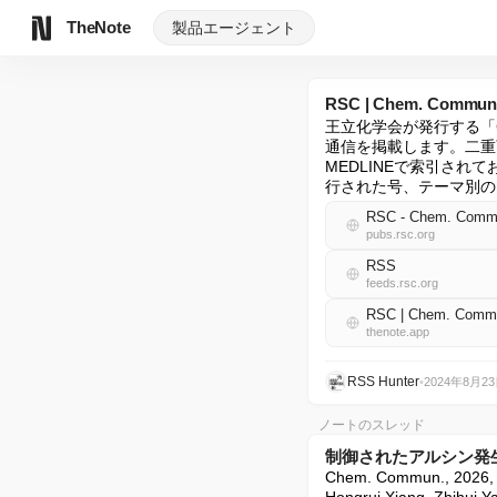
TheNote
製品
エージェント
RSC | Chem. Commun.
王立化学会が発行する「Ch
通信を掲載します。二重
MEDLINEで索引さ
行された号、テーマ別の
RSC - Chem. Commun
pubs.rsc.org
RSS
feeds.rsc.org
RSC | Chem. Commu
thenote.app
RSS Hunter
•
2024年8月2
ノートのスレッド
制御されたアルシン発生
Chem. Commun., 20