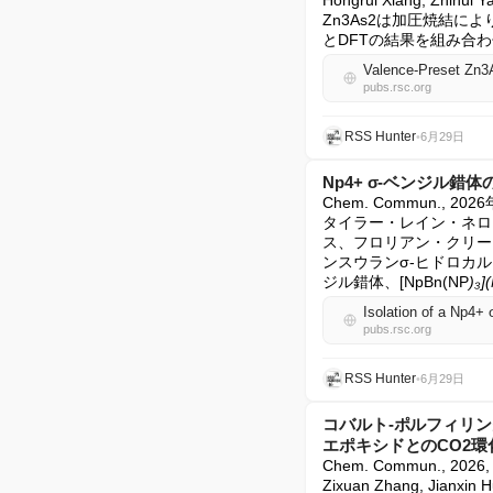
Hongrui Xiang, Zhihui 
Zn3As2は加圧焼結
とDFTの結果を組み合わ
Valence-Preset Zn3As
pubs.rsc.org
RSS Hunter
•
6月29日
Np4+ σ-ベンジル錯体
Chem. Commun., 2
タイラー・レイン・ネロ
ス、フロリアン・クリー
ンスウランσ-ヒドロカル
ジル錯体、[NpBn(NP
)₃]
Isolation of a Np4+
pubs.rsc.org
RSS Hunter
•
6月29日
コバルト-ポルフィリ
エポキシドとのCO2
Chem. Commun., 20
Zixuan Zhang, Jian