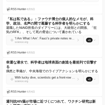
RSS Hunter
•
8月5日
「私は私である」：ファウチ博士の個人的なメモが、科
学、政治、名声の間で葛藤する科学者を明らかにする
退職したNIAID所長のダイアリーには、大統領との関係、「狂
気のRFK」、そして死の脅迫について書かれている
‘I Am What I Am’: Fauci’s private notes reveal a scientist navigating science, politics, and fame
+1
science.org
RSS Hunter
•
8月5日
幸運な潜水で、科学者は地球表面の創造を最前列で目撃す
る
偶然と準備が、中央海嶺でのライブアクションを明らかにする
With lucky dive, scientists get a front-row view of the creation of Earth’s surface
+1
science.org
RSS Hunter
•
8月4日
週刊抗HIV薬が市場に近づくにつれて、ワクチン研究は新