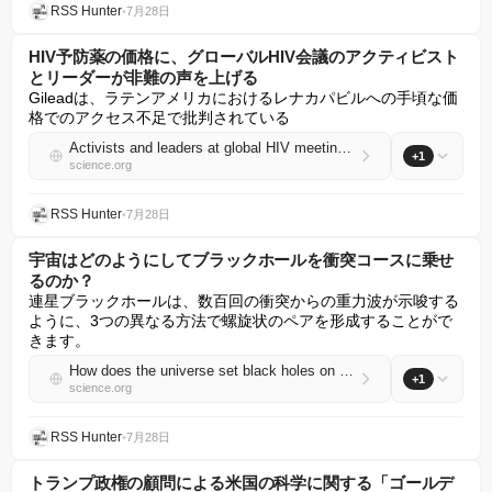
RSS Hunter
•
7月28日
HIV予防薬の価格に、グローバルHIV会議のアクティビスト
とリーダーが非難の声を上げる
Gileadは、ラテンアメリカにおけるレナカパビルへの手頃な価
格でのアクセス不足で批判されている
Activists and leaders at global HIV meeting decry price of prevention drug
+1
science.org
RSS Hunter
•
7月28日
宇宙はどのようにしてブラックホールを衝突コースに乗せ
るのか？
連星ブラックホールは、数百回の衝突からの重力波が示唆する
ように、3つの異なる方法で螺旋状のペアを形成することがで
きます。
How does the universe set black holes on a collision course?
+1
science.org
RSS Hunter
•
7月28日
トランプ政権の顧問による米国の科学に関する「ゴールデ