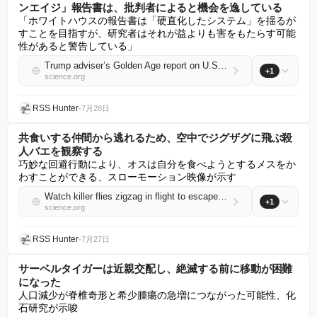
ンエイジ」報告書は、批判者によると機会を逸している
「ホワイトハウスの報告書は「硬直化したシステム」を揺るが
すことを目指すが、研究者はそれが益よりも害をもたらす可能
性があると警告している」
Trump adviser’s Golden Age report on U.S. science is a missed opportunity, critics say
+1
science.org
RSS Hunter
•
7月28日
共食いする仲間から逃れるため、空中でジグザグに飛ぶ殺
人バエを観察する
巧妙な回避行動により、オスは自分を食べようとするメスをか
わすことができる、スローモーション映像が示す
Watch killer flies zigzag in flight to escape their cannibal mates
+1
science.org
RSS Hunter
•
7月27日
サーベルタイガーは近親交配し、絶滅する前に移動が困難
になった
人口減少が脊椎奇形と希少腫瘍の急増につながった可能性、化
石研究が示唆