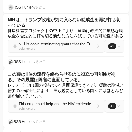
RSS Hunter
•
7月24日
NIHは、トランプ政権が気に入らない助成金を再び打ち切
っている
健康格差プロジェクトの中止により、当局は政治的に敏感な助
成金を合法的に打ち切る新たな方法を試している可能性がある
NIH is again terminating grants that the Trump administration dislikes
+1
science.org
RSS Hunter
•
7月24日
この薬はHIVの流行を終わらせるのに役立つ可能性があ
る。その展開は障害に直面している。
レナカピビル1回の投与で6ヶ月間保護できるが、援助の削減と
需要の不確実性により、最も必要としている国々にはほとんど
薬が届いていない。
This drug could help end the HIV epidemic. Its rollout has hit speed bumps
+1
science.org
RSS Hunter
•
7月24日