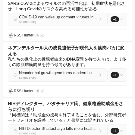
SARS-CoV-2によるウイルスの再活性化は、初期症状を悪化さ
せ、Long Covidのリスクを高める可能性がある
COVID-19 can wake up dormant viruses in the body, large study confirms
+1
science.org
RSS Hunter
•
8月5日
ネアンデルタール人の成長遺伝子が現代人を筋肉バカに変
える
私たちの進化上の近親者由来のDNA変異を持つ人々は、より多
くの除脂肪筋肉量を持つ傾向があります。
Neanderthal growth gene turns modern humans into muscle heads
+1
science.org
RSS Hunter
•
8月5日
NIHディレクター、バタチャリア氏、健康格差助成金をさ
らに打ち切り
「同機関は「助成金の授与を終了することを含む、外部研究ポ
ートフォリオを調整している」と書簡には記されている」
NIH Director Bhattacharya kills more health disparities grants
+1
science.org