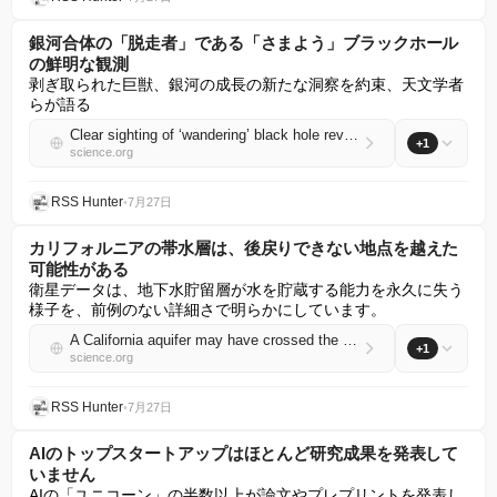
銀河合体の「脱走者」である「さまよう」ブラックホール
の鮮明な観測
剥ぎ取られた巨獣、銀河の成長の新たな洞察を約束、天文学者
らが語る
Clear sighting of ‘wandering’ black hole reveals escapee from galaxy merger
+1
science.org
RSS Hunter
•
7月27日
カリフォルニアの帯水層は、後戻りできない地点を越えた
可能性がある
衛星データは、地下水貯留層が水を貯蔵する能力を永久に失う
様子を、前例のない詳細さで明らかにしています。
A California aquifer may have crossed the point of no return
+1
science.org
RSS Hunter
•
7月27日
AIのトップスタートアップはほとんど研究成果を発表して
いません
AIの「ユニコーン」の半数以上が論文やプレプリントを発表し