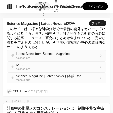
日
製
ジ

TheNote
Science Magazine | Latest News...
本
GooglePlay
AppStore
サインイン
品
ェ
語
ン
ト
Science Magazine | Latest News 日本語
フォロー
このサイトは、様々な科学分野での最新の開発をカバーしてい
るように見える。医学、物理科学、社会科学を含む他の分野に
関する記事、ニュース、研究のまとめが含まれている。完全な
概要を与えるのは難しいが、科学者や研究者が中心の教育的な
サイトのようである。
Latest News from Science Magazine
science.org
RSS
science.org
Science Magazine | Latest News 日本語 RSS
thenote.app
RSS Hunter
•
2024年8月23日
ノートのスレッド
計画中の衛星メガコンステレーションは、制御不能な宇宙