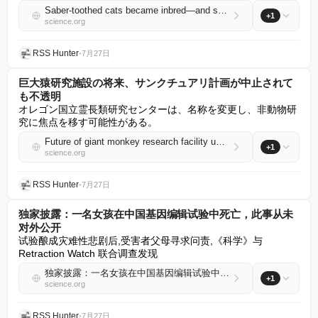
Saber-toothed cats became inbred—and struggled to move—before they went extinct
+1
science.org
RSS Hunter
•
7月27日
巨大猿研究施設の将来、サンクチュアリ計画が中止されて
も不透明
オレゴン国立霊長類研究センターは、名称を変更し、非動物研
究に焦点を移す可能性がある。
Future of giant monkey research facility uncertain, even as sanctuary plan dropped
+1
science.org
RSS Hunter
•
7月27日
独家披露：一名女孩在中国基因编辑试验中死亡，此事从未
对外公开
试验酿成灾难性悲剧后,受害者父母寻求问责,《科学》与 
Retraction Watch 联合调查发现
独家披露：一名女孩在中国基因编辑试验中死亡，此事从未对外公开
+1
science.org
RSS Hunter
•
7月27日