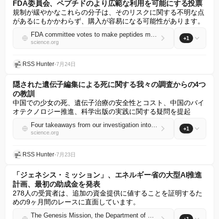
FDA委員会、ペプチドのより広範な利用を可能にする投票
規制が緩やかなこれらの分子は、そのリスクに関する不明な点
があるにもかかわらず、購入が容易になる可能性があります。
FDA committee votes to make peptides more widely available
+1
science.org
RSS Hunter
•
7月24日
隠された遺伝子編集による死に関する我々の調査からの4つ
の教訓
中国での少女の死、遺伝子治療の安全性とコスト、中国のバイ
オテクノロジー推進、科学出版の実践に関する疑問を提起
Four takeaways from our investigation into a hidden gene-editing death
+1
science.org
RSS Hunter
•
7月23日
「ジェネシス・ミッション」、エネルギー省の大型AI推進
計画、最初の助成金を発表
278人の受賞者は、追加の資金提供に値することを証明するた
めの9ヶ月間のレースに直面しています。
The Genesis Mission, the Department of Energy’s big AI push, unveils first grants