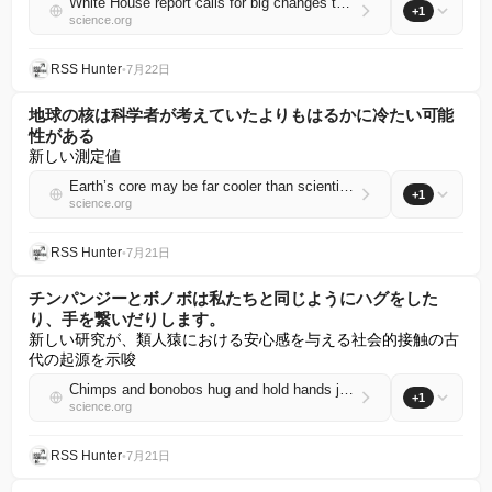
White House report calls for big changes to ‘calcified’ U.S. science system
+1
science.org
RSS Hunter
•
7月22日
地球の核は科学者が考えていたよりもはるかに冷たい可能
性がある
新しい測定値
Earth’s core may be far cooler than scientists thought
+1
science.org
RSS Hunter
•
7月21日
チンパンジーとボノボは私たちと同じようにハグをした
り、手を繋いだりします。
新しい研究が、類人猿における安心感を与える社会的接触の古
代の起源を示唆
Chimps and bonobos hug and hold hands just like us
+1
science.org
RSS Hunter
•
7月21日