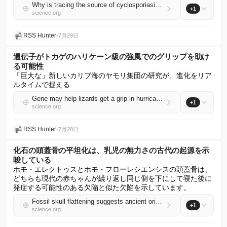
Why is tracing the source of cyclosporiasis outbreaks so difficult?
+1
science.org
RSS Hunter
•
7月29日
遺伝子がトカゲのハリケーン級の強風でのグリップを助け
る可能性
「巨大な」新しいカリブ海のヤモリ集団の研究が、進化をリア
ルタイムで捉える
Gene may help lizards get a grip in hurricane-force winds
+1
science.org
RSS Hunter
•
7月28日
化石の頭蓋骨の平坦化は、乳児の無力さの古代の起源を示
唆している
ホモ・エレクトゥスとホモ・フローレシエンシスの頭蓋骨は、
どちらも現代の赤ちゃんが繰り返し同じ側を下にして寝た後に
発症する可能性のある欠陥と似た欠陥を示しています。
Fossil skull flattening suggests ancient origins of infant helplessness
+1
science.org