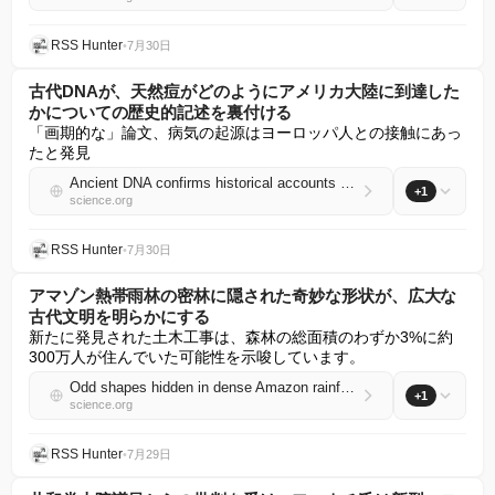
RSS Hunter
•
7月30日
古代DNAが、天然痘がどのようにアメリカ大陸に到達した
かについての歴史的記述を裏付ける
「画期的な」論文、病気の起源はヨーロッパ人との接触にあっ
たと発見
Ancient DNA confirms historical accounts of how smallpox got to the Americas
+1
science.org
RSS Hunter
•
7月30日
アマゾン熱帯雨林の密林に隠された奇妙な形状が、広大な
古代文明を明らかにする
新たに発見された土木工事は、森林の総面積のわずか3%に約
300万人が住んでいた可能性を示唆しています。
Odd shapes hidden in dense Amazon rainforest reveal sprawling ancient civilization
+1
science.org
RSS Hunter
•
7月29日