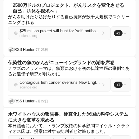
「2500万ドルのプロジェクト、がんリスクを変化させる
「自己」抗体を探求へ」
がんを助けたり妨げたりする自己抗体が数千人規模でスクリー
ニングされる
$25 million project will hunt for ‘self’ antibodies that alter cancer risk
+1
science.org
RSS Hunter
•
7月23日
伝染性の魚のがんがニューイングランドの湖を席巻
ナマズのメラノーマは、魚類における初の伝達性癌の事例であ
ると遺伝子研究が明らかに
Contagious fish cancer overruns New England lake
+1
science.org
RSS Hunter
•
7月22日
ホワイトハウスの報告書、硬直化した米国の科学システム
に大きな変革を求める
本日議会において、トランプ政権の科学顧問マイケル・クラツ
ィオス氏は、提案に対する批判者と対峙しました。