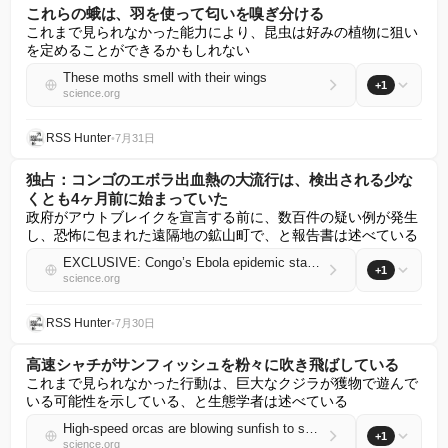
これらの蛾は、羽を使って匂いを嗅ぎ分ける
これまで見られなかった能力により、昆虫は好みの植物に狙い
を定めることができるかもしれない
These moths smell with their wings
+1
science.org
RSS Hunter
•
7月31日
独占：コンゴのエボラ出血熱の大流行は、検出される少な
くとも4ヶ月前に始まっていた
政府がアウトブレイクを宣言する前に、数百件の疑い例が発生
し、恐怖に包まれた遠隔地の鉱山町で、と報告書は述べている
EXCLUSIVE: Congo’s Ebola epidemic started at least 4 months before it was detected
+1
science.org
RSS Hunter
•
7月30日
高速シャチがサンフィッシュを粉々に吹き飛ばしている
これまで見られなかった行動は、巨大なクジラが獲物で遊んで
いる可能性を示している、と生態学者は述べている
High-speed orcas are blowing sunfish to smithereens
+1
science.org