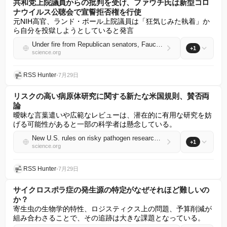
共和党上院議員からの批判を受け、ファウチ氏は新型コロ
ナウイルス公聴会で宣誓拒否権を行使
元NIH高官、ランド・ポール上院議員は「狂気じみた執着」か
ら自分を投獄しようとしていると発言
Under fire from Republican senators, Fauci takes the Fifth at COVID-19 hearing
+1
science.org
RSS Hunter
•
7月29日
リスクの高い病原体研究に関する新たな米国規則、賛否両
論
曖昧な言葉遣いや広範なレビューは、潜在的に有用な研究を妨
げる可能性があると一部の科学者は懸念している。
New U.S. rules on risky pathogen research draw mixed reviews
+1
science.org
RSS Hunter
•
7月29日
サイクロスポラ症の発生源の特定がなぜそれほど難しいの
か？
寄生虫の生物学的特性、ロジスティクス上の問題、予算削減が
組み合わさることで、その追跡は大きな課題となっている。