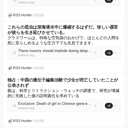
+1
science.org
RSS Hunter
•
7月23日
これらの昆虫は深海潜水中に爆縮するはずだ。珍しい器官
が彼らを生き延びさせている。
グラスワームは、特殊な空気袋のおかげで、ほとんどの人間を
死に至らしめるような圧力下でも生息できます。
These insects should implode during deep dives. An unusual organ keeps them alive
+1
science.org
RSS Hunter
•
7月23日
独占：中国の遺伝子編集治験で少女が死亡していたことが
公表されず
親は、科学とリトラクション・ウォッチの調査で、研究が壊滅
的に失敗した後の説明責任を求めている
Exclusive: Death of girl in Chinese gene-editing trial was never made public
+1
science.org
RSS Hunter
•
7月23日