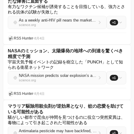
たな障害に直面する
有力なワクチン候補が誘発することを目指している、強力とさ
れる抗体の試験が失敗した
As a weekly anti-HIV pill nears the market, vaccine research faces new hurdles
+1
science.org
RSS Hunter
•
8月4日
NASAのミッション、太陽爆発の地球への到達を驚くべき
精度で予測
宇宙天気予報イベントの記録を樹立した「PUNCH」として知
られる衛星ネットワーク
NASA mission predicts solar explosion’s arrival at Earth with stunning precision
+1
science.org
RSS Hunter
•
8月4日
マラリア駆除用殺虫剤が逆効果となり、蚊の恋愛を助けて
いる可能性がある
騒がしい都市で昆虫が仲間を見つけるのに役立つ突然変異は、
毒物によって引き起こされた可能性がある
Antimalaria pesticide may have backfired, helping mosquitoes find love
+1