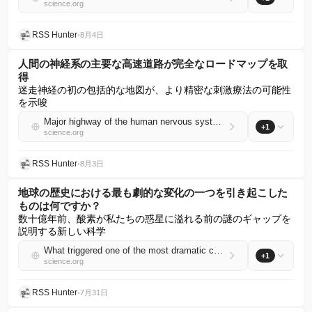
science.org
RSS Hunter
•
8月4日
人間の神経系の主要な高速道路が完全なロードマップを取
得
迷走神経の初の包括的な地図が、より精密な刺激療法の可能性
を示唆
Major highway of the human nervous system gets a complete road map
+1
science.org
RSS Hunter
•
8月3日
地球の歴史における最も劇的な変化の一つを引き起こした
ものは何ですか？
数十億年前、酸素が私たちの惑星に溢れる前の謎のギャップを
説明する新しい科学
What triggered one of the most dramatic changes in Earth’s history?
+1
science.org
RSS Hunter
•
7月31日