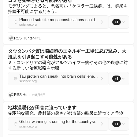
ゴミを発生させる可能性がある
モデリングによると、悪名高い「ケスラー症候群」は、群衆を
持続不可能にするだろう。
Planned satellite megaconstellations could generate runaway space debris
+1
science.org
RSS Hunter
•
昨日
タウタンパク質は脳細胞のエネルギー工場に忍び込み、大
混乱を引き起こす可能性がある
ミトコンドリアの研究がアルツハイマー病やその他の疾患に対
する新しい治療戦略を示唆
Tau protein can sneak into brain cells’ energy factories—and wreak havoc
+1
science.org
RSS Hunter
•
8月6日
地球温暖化が田舎に迫っています
先駆的な研究、農村部の暑さが都市部の酷暑に近づくと予測
Global warming is coming for the countryside
+1
science.org