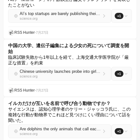
たことがない
AI’s top startups are barely publishing their research
+1
science.org
RSS Hunter
•
7月27日
中国の大学、遺伝子編集による少女の死について調査を開
始
臨床試験失敗から1年以上を経て、上海交通大学医学院が「厳
正な措置」を約束
Chinese university launches probe into girl’s gene-editing death
+1
science.org
RSS Hunter
•
7月27日
イルカだけが互いを名前で呼び合う動物ですか？
サイエンスは、認知心理学者のケリー・ジャッコラ氏に、この
複雑な行動が動物界でこれほど見つけにくい理由について話を
聞いた。
Are dolphins the only animals that call each other by name?
+1
science.org