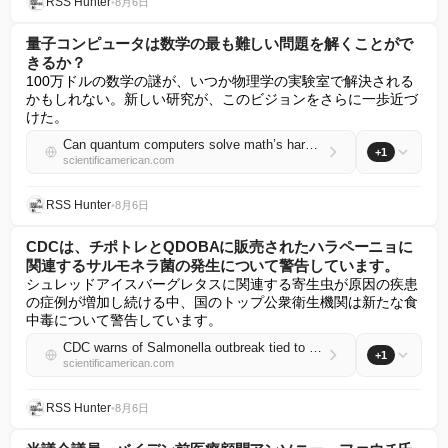
RSS Hunter
•
8月6日
量子コンピュータは数学の最も難しい問題を解くことがで
きるか？
100万ドルの数学の謎が、いつか物理学の実験室で解決される
かもしれない。新しい研究が、このビジョンをさらに一歩近づ
けた。
Can quantum computers solve math’s hardest problem?
+1
scientificamerican.com
RSS Hunter
•
8月6日
CDCは、チポトレとQDOBAに販売されたハラペーニョに
関連するサルモネラ菌の発生について警告しています。
シュレッドアイスバーグレタスに関連する寄生虫が原因の疾患
の症例が増加し続ける中、国のトップ公衆衛生機関は新たな食
中毒について警告しています。
CDC warns of Salmonella outbreak tied to jalapeño peppers sold to Chipotle and QDOBA
+1
scientificamerican.com
RSS Hunter
•
8月6日