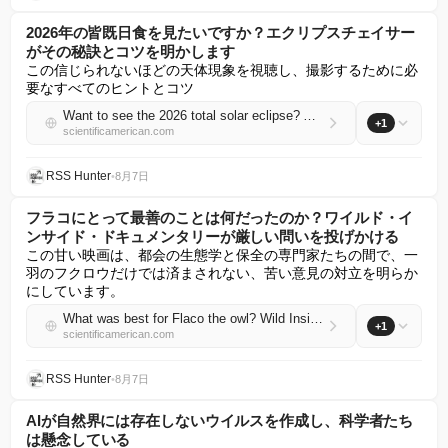
2026年の皆既日食を見たいですか？エクリプスチェイサー
がその秘訣とコツを明かします
この信じられないほどの天体現象を視聴し、撮影するために必
要なすべてのヒントとコツ
Want to see the 2026 total solar eclipse? An eclipse chaser reveals her tricks and tips
+1
scientificamerican.com
RSS Hunter
•
8月7日
フラコにとって最善のことは何だったのか？ワイルド・イ
ンサイド・ドキュメンタリーが厳しい問いを投げかける
この甘い映画は、都会の生態学と保全の専門家たちの間で、一
羽のフクロウだけでは済まされない、苦い意見の対立を明らか
にしています。
What was best for Flaco the owl? Wild Inside documentary asks tough questions
+1
scientificamerican.com
RSS Hunter
•
8月7日
AIが自然界には存在しないウイルスを作成し、科学者たち
は懸念している