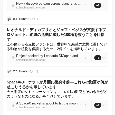
Newly discovered carnivorous plant is as deceptive as it is deadly
+1
scientificamerican.com
RSS Hunter
•
8月4日
レオナルド・ディカプリオとジェフ・ベゾスが支援するプ
ロジェクト、絶滅の危機に瀕した100種を救うことを目指
す
この億万長者支援ファンドは、世界中で絶滅の危機に瀕してい
る動物や植物を保護するために2億ドルを拠出しています。
Project backed by Leonardo DiCaprio and Jeff Bezos aims to save 100 critically endangered species
+1
scientificamerican.com
RSS Hunter
•
8月4日
SpaceXのロケットが月面に衝突寸前—これらの動画が何が
起こりうるかを示しています
天文学者のシミュレーションは、この月の衝突とその余波がど
のようなものになるかを予測しています。
A SpaceX rocket is about to hit the moon—these videos show what could happen
+1
scientificamerican.com