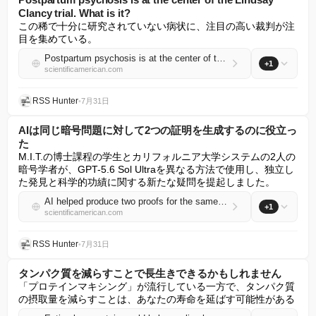
Clancy trial. What is it?
この稀で十分に研究されていない病状に、注目の高い裁判が注
目を集めている。
Postpartum psychosis is at the center of the Lindsay Clancy trial. What is it?
+1
scientificamerican.com
RSS Hunter
•
7月31日
AIは同じ暗号問題に対して2つの証明を生成するのに役立っ
た
M.I.T.の博士課程の学生とカリフォルニア大学システムの2人の
暗号学者が、GPT-5.6 Sol Ultraを異なる方法で使用し、独立し
た発見と科学的功績に関する新たな疑問を提起しました。
AI helped produce two proofs for the same cryptography problem
+1
scientificamerican.com
RSS Hunter
•
7月31日
タンパク質を減らすことで長生きできるかもしれません
「プロテインマキシング」が流行している一方で、タンパク質
の摂取量を減らすことは、あなたの寿命を延ばす可能性がある