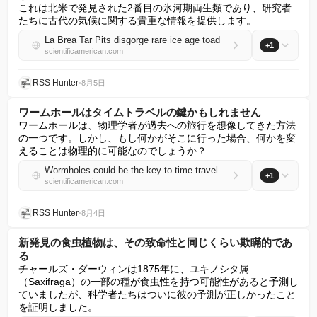
これは北米で発見された2番目の氷河期両生類であり、研究者
たちに古代の気候に関する貴重な情報を提供します。
La Brea Tar Pits disgorge rare ice age toad
+1
scientificamerican.com
RSS Hunter
•
8月5日
ワームホールはタイムトラベルの鍵かもしれません
ワームホールは、物理学者が過去への旅行を想像してきた方法
の一つです。しかし、もし何かがそこに行った場合、何かを変
えることは物理的に可能なのでしょうか？
Wormholes could be the key to time travel
+1
scientificamerican.com
RSS Hunter
•
8月4日
新発見の食虫植物は、その致命性と同じくらい欺瞞的であ
る
チャールズ・ダーウィンは1875年に、ユキノシタ属
（Saxifraga）の一部の種が食虫性を持つ可能性があると予測し
ていましたが、科学者たちはついに彼の予測が正しかったこと
を証明しました。