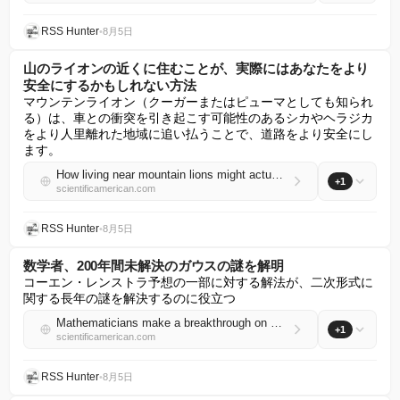
RSS Hunter
•
8月5日
山のライオンの近くに住むことが、実際にはあなたをより
安全にするかもしれない方法
マウンテンライオン（クーガーまたはピューマとしても知られ
る）は、車との衝突を引き起こす可能性のあるシカやヘラジカ
をより人里離れた地域に追い払うことで、道路をより安全にし
ます。
How living near mountain lions might actually make you safer
+1
scientificamerican.com
RSS Hunter
•
8月5日
数学者、200年間未解決のガウスの謎を解明
コーエン・レンストラ予想の一部に対する解法が、二次形式に
関する長年の謎を解決するのに役立つ
Mathematicians make a breakthrough on Gauss’s riddle, unsolved for 200 years
+1
scientificamerican.com
RSS Hunter
•
8月5日