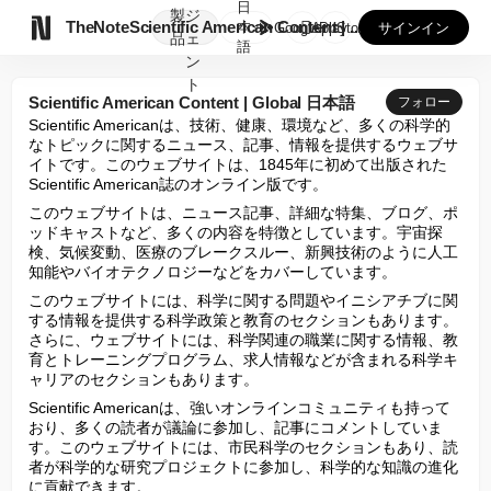
日
製
ジ

TheNote
Scientific American Content | ...
本
GooglePlay
AppStore
サインイン
品
ェ
語
ン
ト
Scientific American Content | Global 日本語
フォロー
Scientific Americanは、技術、健康、環境など、多くの科学的
なトピックに関するニュース、記事、情報を提供するウェブサ
イトです。このウェブサイトは、1845年に初めて出版された
Scientific American誌のオンライン版です。
このウェブサイトは、ニュース記事、詳細な特集、ブログ、ポ
ッドキャストなど、多くの内容を特徴としています。宇宙探
検、気候変動、医療のブレークスルー、新興技術のように人工
知能やバイオテクノロジーなどをカバーしています。
このウェブサイトには、科学に関する問題やイニシアチブに関
する情報を提供する科学政策と教育のセクションもあります。
さらに、ウェブサイトには、科学関連の職業に関する情報、教
育とトレーニングプログラム、求人情報などが含まれる科学キ
ャリアのセクションもあります。
Scientific Americanは、強いオンラインコミュニティも持って
おり、多くの読者が議論に参加し、記事にコメントしていま
す。このウェブサイトには、市民科学のセクションもあり、読
者が科学的な研究プロジェクトに参加し、科学的な知識の進化
に貢献できます。