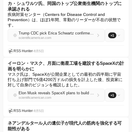
カ・シュワルツ氏、同国のトップ公衆衛生機関のトップに
承認される
疾病対策センター（Centers for Disease Control and 
Prevention）は、ほぼ1年間、常勤のリーダーが不在の状態で
す。
Trump CDC pick Erica Schwartz confirmed to lead nation’s top public health agency
+1
scientificamerican.com
RSS Hunter
•
8月5日
イーロン・マスク、月面に衛星工場を建設するSpaceXの計
画を明らかに
マスク氏は、SpaceXが公開企業としての最初の四半期に宇宙
打ち上げ部門で5億4200万ドルの損失を計上した後、投資家に
対して自身のビジョンを概説しました。
Elon Musk reveals SpaceX plans to build satellite factories on the moon
+1
scientificamerican.com
RSS Hunter
•
8月5日
ネアンデルタール人の遺伝子が現代人の筋肉を強化する可
能性がある