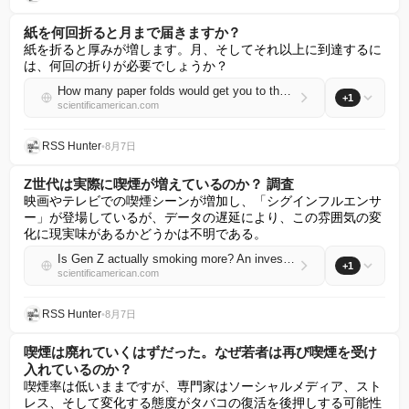
紙を何回折ると月まで届きますか？
紙を折ると厚みが増します。月、そしてそれ以上に到達するに
は、何回の折りが必要でしょうか？
How many paper folds would get you to the moon?
+1
scientificamerican.com
RSS Hunter
•
8月7日
Z世代は実際に喫煙が増えているのか？ 調査
映画やテレビでの喫煙シーンが増加し、「シグインフルエンサ
ー」が登場しているが、データの遅延により、この雰囲気の変
化に現実味があるかどうかは不明である。
Is Gen Z actually smoking more? An investigation
+1
scientificamerican.com
RSS Hunter
•
8月7日
喫煙は廃れていくはずだった。なぜ若者は再び喫煙を受け
入れているのか？
喫煙率は低いままですが、専門家はソーシャルメディア、スト
レス、そして変化する態度がタバコの復活を後押しする可能性