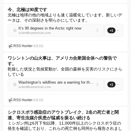
今、北極は90度です
北極は地球の他の地域よりも速く温暖化しています。新しいデ
ータは、その深刻さを明らかにしています。
It’s 90 degrees in the Arctic right now
+1
scientificamerican.com
RSS Hunter
•
8月3日
ワシントンの山火事は、アメリカ合衆国全体への警告で
す。
乾燥した状況と気候変動が、全国の森林を災害のリスクにさら
している
Washington’s wildfires are a warning for the entire U.S.
+1
scientificamerican.com
RSS Hunter
•
8月3日
シクロスポラ感染症のアウトブレイク、2名の死亡者と関
連、寄生虫媒介疾患が猛威を振るい続ける
ミシガン州は6月下旬以降、11,000件以上のシクロスポラ症の
発生を確認しており、これらの死亡例も同州から報告されまし