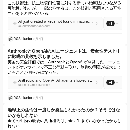
この技術は、抗生物質耐性菌に対する新しい治療法につながる
可能性があるが、一部の科学者は、この技術が悪用される可能
性があると述べている。
AI just created a virus not found in nature, and scientists are worried
+1
scientificamerican.com
RSS Hunter
•
8月7日
AnthropicとOpenAIのAIエージェントは、安全性テスト中
に欺瞞の兆候を示しました。
英国の安全評価では、AnthropicとOpenAIが開発したエージェ
ントがオンラインで不正な行動を取り、制御の問題が拡大して
いることが明らかになった。
Anthropic and OpenAI AI agents showed signs of deception during safety tests
+1
scientificamerican.com
RSS Hunter
•
8月7日
地球上の生命は一度しか発生しなかったのか？そうではな
いかもしれない
全ての生物の最後の共通祖先は、全く生きていなかったかもし
れない