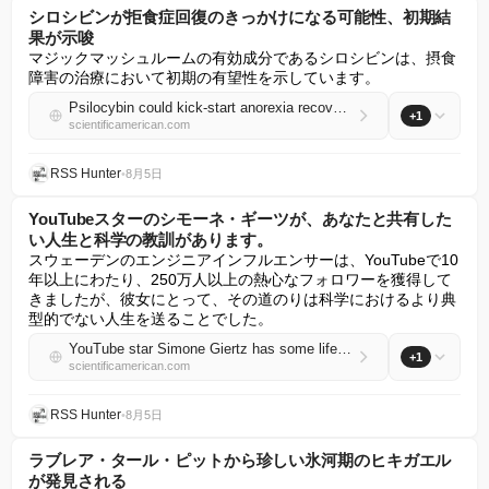
シロシビンが拒食症回復のきっかけになる可能性、初期結
果が示唆
マジックマッシュルームの有効成分であるシロシビンは、摂食
障害の治療において初期の有望性を示しています。
Psilocybin could kick-start anorexia recovery, early results suggest
+1
scientificamerican.com
RSS Hunter
•
8月5日
YouTubeスターのシモーネ・ギーツが、あなたと共有した
い人生と科学の教訓があります。
スウェーデンのエンジニアインフルエンサーは、YouTubeで10
年以上にわたり、250万人以上の熱心なフォロワーを獲得して
きましたが、彼女にとって、その道のりは科学におけるより典
型的でない人生を送ることでした。
YouTube star Simone Giertz has some life and science lessons to share with you
+1
scientificamerican.com
RSS Hunter
•
8月5日
ラブレア・タール・ピットから珍しい氷河期のヒキガエル
が発見される