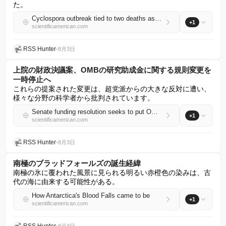
た。
Cyclospora outbreak tied to two deaths as parasite-borne illness continues to rage
+1
scientificamerican.com
RSS Hunter
•
8月3日
上院の財政決議案、OMBの研究助成金に関する規則変更を
一時停止へ
これらの提案された変更は、超党派からの大きな反対に遭い、
様々な分野の科学者から批判されています。
Senate funding resolution seeks to put OMB rule changes to research grants on hold
+1
scientificamerican.com
RSS Hunter
•
8月3日
南極のブラッドフォールズの誕生経緯
南極の氷に覆われた風景に見られる明るい赤橙色の染みは、古
代の海に由来する可能性がある。
How Antarctica's Blood Falls came to be
+1
scientificamerican.com