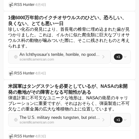
RSS Hunter
•
8月4日
1億6000万年前のイクチオサウルスのひどい、恐ろしい、
良くない、とても悪い一日
珍しい化石の発見により、首長竜の椎骨に埋め込まれた歯が見
つかりました。これは、イルカに似た爬虫類に巨大なプリオサ
ウルス科の動物が噛みついた際に、そこに残されたものと考え
られます。
An Ichthyosaur’s terrible, horrible, no good, very bad day 160 million years ago
+1
scientificamerican.com
RSS Hunter
•
8月4日
米国軍はタングステンを必要としているが、NASAの未開
発の敷地がその障害となる可能性がある
弾道計算に不可欠なユニークな地形は、NASAの衛星のキャリ
ブレーションに重要ですが、それはおそらく、弾薬製造に不可
欠なこの重金属の広大な堆積物の上に位置しています。
The U.S. military needs tungsten, but pristine NASA site may stand in the way
+1
scientificamerican.com
RSS Hunter
•
8月3日