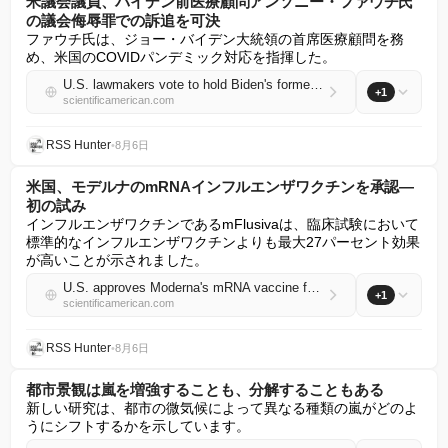
米議会議員、バイデン前医療顧問アンソニー・ファウチ氏
の議会侮辱罪での訴追を可決
ファウチ氏は、ジョー・バイデン大統領の首席医療顧問を務
め、米国のCOVIDパンデミック対応を指揮した。
U.S. lawmakers vote to hold Biden's former medical advisor Anthony Fauci in contempt of Congress
+1
scientificamerican.com
RSS Hunter
•
8月6日
米国、モデルナのmRNAインフルエンザワクチンを承認—
初の試み
インフルエンザワクチンであるmFlusivaは、臨床試験において
標準的なインフルエンザワクチンよりも最大27パーセント効果
が高いことが示されました。
U.S. approves Moderna's mRNA vaccine for flu—the first of its kind
+1
scientificamerican.com
RSS Hunter
•
8月6日
都市景観は嵐を増強することも、分解することもある
新しい研究は、都市の微気候によって異なる種類の嵐がどのよ
うにシフトするかを示しています。