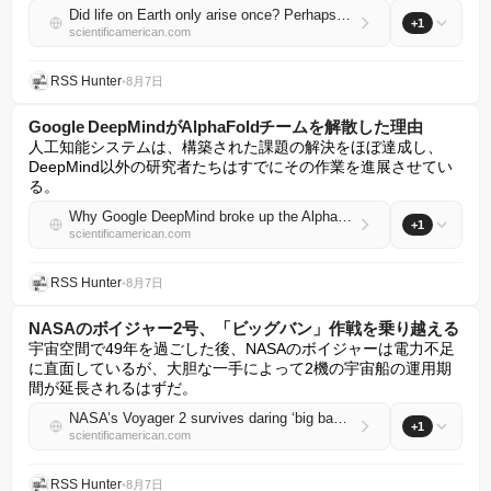
Did life on Earth only arise once? Perhaps not
+1
scientificamerican.com
RSS Hunter
•
8月7日
Google DeepMindがAlphaFoldチームを解散した理由
人工知能システムは、構築された課題の解決をほぼ達成し、
DeepMind以外の研究者たちはすでにその作業を進展させてい
る。
Why Google DeepMind broke up the AlphaFold team
+1
scientificamerican.com
RSS Hunter
•
8月7日
NASAのボイジャー2号、「ビッグバン」作戦を乗り越える
宇宙空間で49年を過ごした後、NASAのボイジャーは電力不足
に直面しているが、大胆な一手によって2機の宇宙船の運用期
間が延長されるはずだ。
NASA’s Voyager 2 survives daring ‘big bang’ maneuver
+1
scientificamerican.com
RSS Hunter
•
8月7日