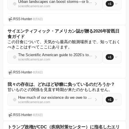
Urban landscapes can boost storms—or break them up
+1
scientificamerican.com
RSS Hunter
•
8月6日
サイエンティフィック・アメリカン誌が贈る2026年皆既日
食ガイド
この日食について、天気から最高の観測場所まで、知っておく
べきことはすべてここにあります。
The Scientific American guide to 2026’s total solar eclipse
+1
scientificamerican.com
RSS Hunter
•
8月6日
我々の存在は、どれほど砂糖に負っているのだろうか？
甘いものとの関係を見直す時期が来たのかもしれません。
How much of our existence do we owe to sugar?
+1
scientificamerican.com
RSS Hunter
•
8月6日
トランプ政権がCDC（疾病対策センター）に指名したエリ