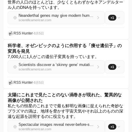
世界の人口のほとんどは、少なくともわずかなネアンデルター
ル人のDNAを持っています。
Neanderthal genes may give modern humans’ muscles a boost
+1
scientificamerican.com
RSS Hunter
•
8月5日
科学者、オゼンピックのように作用する「痩せ遺伝子」の
変異を発見
7,000人に1人がこの遺伝子変異を持っています。
Scientists discover a ‘skinny gene’ mutation that acts like Ozempic
+1
scientificamerican.com
RSS Hunter
•
8月5日
太陽にこれまで見たことのない渦巻きが現れた、驚異的な
画像が公開された
私たちの恒星のこれまでで最も鮮明な画像に捉えられた奇妙な
プラズマの渦は、地球を脅かす宇宙天気やそれ以上のものの深
遠な起源を説明するのに役立ちます。
Spectacular images reveal never-before-seen whirlpools on the sun
+1
scientificamerican.com