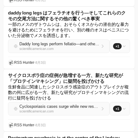
RSS Hunter
•
8月3日
daddy long legs はフェラチオを行う—そしてこれらのク
モの交尾方法に関するその他の驚くべき事実
一部のメスのザトウムシは、おそらくオスからの潜在的な暴力
を避けるためにフェラチオを行い、別の種のオスはペニスにつ
いた分泌物でメスを誘惑します。
Daddy long legs perform fellatio—and other wild facts about how these arachnids mate
+1
scientificamerican.com
RSS Hunter
•
8月3日
サイクロスポラ症の症例が急増する一方、新たな研究が
「プロテインマキシング」に疑問を投げかける
生鮮食品に関連したシクロスポラ感染症のアウトブレイクが複
数の州に広がる一方、新たな研究がプロテインマキシングの流
行に疑問を投げかける
Cyclosporiasis cases surge while new research questions ‘protein maxxing’
+1
scientificamerican.com
RSS Hunter
•
8月3日
Postpartum psychosis is at the center of the Lindsay