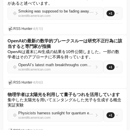
があると述べています。
Smoking was supposed to be fading away. Why are young people embracing it again?
+1
scientificamerican.com
RSS Hunter
•
8月7日
OpenAIの最新の数学的ブレークスルーは研究不正行為に該
当すると専門家が指摘
OpenAIは週末にAI生成の結果を10件公開しました。一部の数
学者はそのアプローチに不満を持っています。
OpenAI’s latest math breakthroughs commit research misconduct, experts say
+1
scientificamerican.com
RSS Hunter
•
8月6日
物理学者は太陽光を利用して量子もつれを活用しています
集中した太陽光を用いてエンタングルした光子を生成する概念
実証実験
Physicists harness sunlight for quantum entanglement
+1
scientificamerican.com