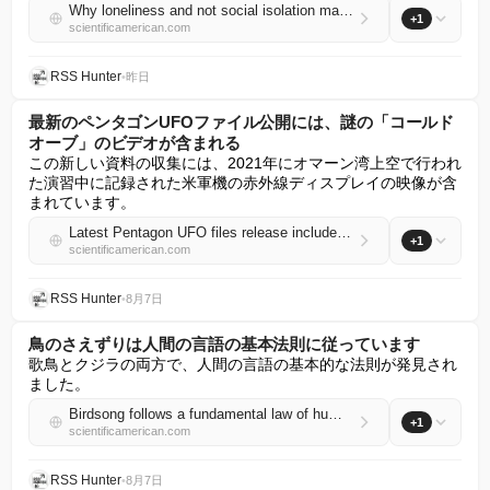
Why loneliness and not social isolation may be making you sick
+1
scientificamerican.com
RSS Hunter
•
昨日
最新のペンタゴンUFOファイル公開には、謎の「コールド
オーブ」のビデオが含まれる
この新しい資料の収集には、2021年にオマーン湾上空で行われ
た演習中に記録された米軍機の赤外線ディスプレイの映像が含
まれています。
Latest Pentagon UFO files release includes video of mysterious ‘cold orbs’
+1
scientificamerican.com
RSS Hunter
•
8月7日
鳥のさえずりは人間の言語の基本法則に従っています
歌鳥とクジラの両方で、人間の言語の基本的な法則が発見され
ました。
Birdsong follows a fundamental law of human language
+1
scientificamerican.com
RSS Hunter
•
8月7日