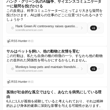
ハンク・グリーン氏のAI論争、サイエンスコミュニケータ
ーに疑問を投げかける
この反発は、科学コミュニケーターにとってより大きな疑問を
投げかけます。AIは彼らの仕事のどこに位置づけられるべきで
しょうか？
Hank Green AI controversy raises questions for science communicators
+1
scientificamerican.com
RSS Hunter
•
昨日
サルはペットを飼い、他の動物と友情を育む
この行動は、私たち自身の種の特徴の一つ、すなわち他の動物
との並外れた関係性を明らかにするかもしれません。
Monkeys keep pets and maintain friendships with other animals
+1
scientificamerican.com
RSS Hunter
•
昨日
孤独が社会的な孤立ではなく、あなたを病気にしている理
由
6人に1人が孤独を経験していると考えられており、それは精神
的および身体的健康に深刻な影響を与える可能性があります。