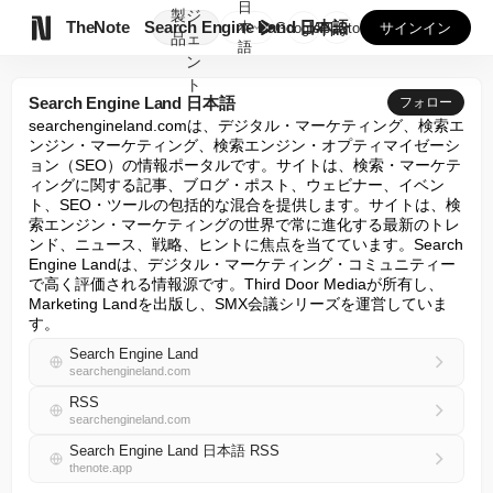
日
製
ジ

TheNote
Search Engine Land 日本語
本
GooglePlay
AppStore
サインイン
品
ェ
語
ン
ト
Search Engine Land 日本語
フォロー
searchengineland.comは、デジタル・マーケティング、検索エ
ンジン・マーケティング、検索エンジン・オプティマイゼーシ
ョン（SEO）の情報ポータルです。サイトは、検索・マーケテ
ィングに関する記事、ブログ・ポスト、ウェビナー、イベン
ト、SEO・ツールの包括的な混合を提供します。サイトは、検
索エンジン・マーケティングの世界で常に進化する最新のトレ
ンド、ニュース、戦略、ヒントに焦点を当てています。Search 
Engine Landは、デジタル・マーケティング・コミュニティー
で高く評価される情報源です。Third Door Mediaが所有し、
Marketing Landを出版し、SMX会議シリーズを運営していま
す。
Search Engine Land
searchengineland.com
RSS
searchengineland.com
Search Engine Land 日本語 RSS
thenote.app