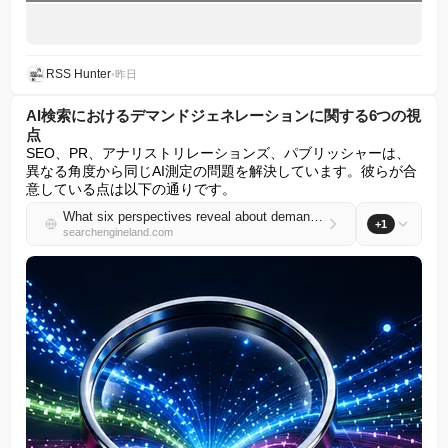
RSS Hunter
•
昨日
AI検索におけるデマンドジェネレーションに関する6つの視
点
SEO、PR、アナリストリレーションズ、パブリッシャーは、
異なる角度から同じAI測定の問題を解決しています。彼らが合
意している点は以下の通りです。
What six perspectives reveal about demand generation in AI search
+1
searchengineland.com