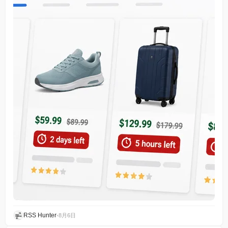
RSS Hunter
•
8月6日