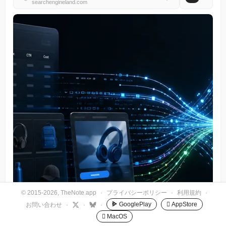
searchengineland.com
© 2015-2026, TheNote.app
·
プライバシーポリシー
·
利用規約
·
GooglePlay
 AppStore
お問い合わせ
·
·
·
 MacOS