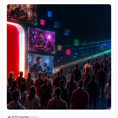
RSS Hunter
•
8月6日