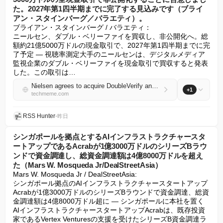
た。2027年第1四半期までに完了する見込みです（ブライ
アン・スタインバーグ／バラエティ）。
ブライアン・スタインバーグ / バラエティ：

ニールセン、ダブル・ベリーファイを買収し、非公開化へ。総
額約21億5000万ドルの現金取引で、2027年第1四半期までに完
了予定 — 視聴率測定大手のニールセンは、デジタルメディア
監視企業のダブル・ベリーファイを現金取引で買収すると発表
した。この取引は…
Nielsen agrees to acquire DoubleVerify and take it private in an all-cash deal with an enterprise value of around $2.15B, expected to close by Q1 2027 (Brian Steinberg/Variety)
+1
techmeme.com
RSS Hunter
•
昨日
シンガポールを拠点とするAIインフラストラクチャースタ
ートアップであるAcrabが1億3000万ドルのシリーズBラウ
ンドで資金調達し、総資金調達額は4億8000万ドルを超え
た（Mars W. Mosqueda Jr/DealStreetAsia）
Mars W. Mosqueda Jr / DealStreetAsia:

シンガポール拠点のAIインフラストラクチャースタートアップ
Acrabが1億3000万ドルのシリーズBラウンドで資金調達、総資
金調達額は4億8000万ドル超に — シンガポールに本社を置く
AIインフラストラクチャースタートアップAcrabは、既存投資
家であるVertex Venturesの支援を受けたシリーズB資金調達ラ