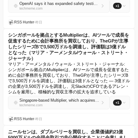
OpenAI says it has expanded safety testing around its upcoming model Astra as it "cannot rule out" critical cyber capabilities, potentially delaying its launch (Axios)
+1
techmeme.com
RSS Hunter
•
昨日
シンガポールを拠点とするMultiplierは、AIツールで成長を
促進するために会計事務所を買収しており、TheGPが主導
したシリーズBで3,500万ドルを調達し、評価額は3億ドル
となった（マリア・アーメンタル/ウォール・ストリート・
ジャーナル）
マリア・アーメンタル / ウォール・ストリート・ジャーナル:

シンガポール拠点のMultiplierは、AIツールで成長を促進するた
めに会計事務所を買収しており、TheGPが主導したシリーズB
で3,500万ドルを調達し、評価額は3億ドルとなった — 3億ドル
の企業が3,500万ドルを調達し、元SlackのCFOであるアレン・
シムを雇用し、積極的な買収主導の拡大を追求している
Singapore-based Multiplier, which acquires accounting firms to boost their growth with AI tools, raised a $35M Series B led by TheGP at a $300M valuation (Maria Armental/Wall Street Journal)
+1
techmeme.com
RSS Hunter
•
昨日
ニールセンは、ダブルベリーを買収し、企業価値約21億
5000万ドルの全現金取引で非公開化することに合意しまし