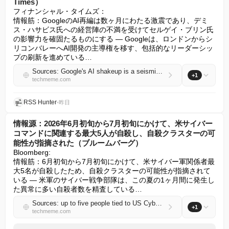
Times）
フィナンシャル・タイムズ：

情報筋：GoogleのAI再編は数ヶ月にわたる激震であり、デミ
ス・ハサビス氏への経営陣の不満を受けてセルゲイ・ブリン氏
の影響力を確固たるものにする — Googleは、ロンドンからシ
リコンバレーへAI開発の主導権を移す、包括的なリーダーシッ
プの刷新を進めている…
Sources: Google's AI shakeup is a seismic shift in the works for months and cements Sergey Brin's influence, after execs became frustrated with Demis Hassabis (Financial Times)
+1
techmeme.com
RSS Hunter
•
昨日
情報源：2026年6月初旬から7月初旬にかけて、米サイバー
コマンドに関連する最大5人が自殺し、自殺クラスターの可
能性が指摘された（ブルームバーグ）
Bloomberg:

情報筋：6月初旬から7月初旬にかけて、米サイバー軍関係者最
大5名が自殺したため、自殺クラスターの可能性が指摘されて
いる — 米軍のサイバー戦争部隊は、この夏の1ヶ月間に発生し
た異常に多い自殺者数を精査している…
Sources: up to five people tied to US Cyber Command died by suicide from early June to early July 2026, prompting it to flag a potential suicide cluster (Bloomberg)
+1
techmeme.com