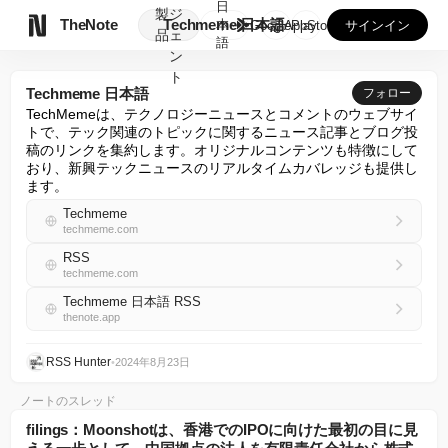
日
製
ジ

TheNote
Techmeme 日本語
本
GooglePlay
AppStore
サインイン
品
ェ
語
ン
ト
Techmeme 日本語
フォロー
TechMemeは、テクノロジーニュースとコメントのウェブサイ
トで、テック関連のトピックに関するニュース記事とブログ投
稿のリンクを集約します。オリジナルコンテンツも特徴にして
おり、新興テックニュースのリアルタイムカバレッジも提供し
ます。
Techmeme
techmeme.com
RSS
techmeme.com
Techmeme 日本語 RSS
thenote.app
RSS Hunter
•
2024年8月23日
ノートのスレッド
filings：Moonshotは、香港でのIPOに向けた最初の目に見