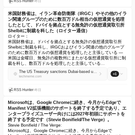
RSS Hunter
•
昨日
米国財務省は、イラン革命防衛隊（IRGC）やその他のイラ
ン関連グループのために数百万ドル相当の仮想通貨を処理
したとして、ドバイを拠点とする無免許の仮想通貨取引所
Shelbitに制裁を科した（ロイター通信）
ロイター：

米国財務省は、ドバイを拠点とする無免許の仮想通貨取引所
Shelbitに制裁を科し、IRGCおよびイラン関連の他のグループ
のために数百万ドルの仮想通貨を処理したと主張している — 
米国は金曜日、無免許の複数州にまたがる仮想通貨取引所に制
裁を科し、数百万ドルを処理したと主張している…
The US Treasury sanctions Dubai-based unlicensed crypto exchange Shelbit, alleging it processed millions in crypto for IRGC and other Iran-linked groups (Reuters)
+1
techmeme.com
RSS Hunter
•
昨日
Microsoftは、Google Chromeに続き、今月からEdgeで
Manifest V2拡張機能のサポートを終了する予定であり、エ
ンタープライズユーザー向けには2027年初頭にサポートを
終了する予定です（Stevie Bonifield/The Verge）。
Stevie Bonifield / The Verge:

Microsoftは、Google Chromeに続き、今月からEdgeで