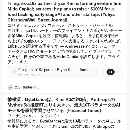
Filing: ex-a16z partner Bryan Kim is forming venture firm
Mido Capital; sources: he plans to raise ~$100M for a
fund backing early-stage AI and other startups (Yuliya
Chernova/Wall Street Journal)
ユリヤ・チェルノワ / ウォール・ストリート・ジャーナル:

届け出：元a16zパートナーのブライアン・キム氏がベンチャー
企業Mido Capitalを設立；情報筋によると、彼は初期段階のAI
およびその他のスタートアップを支援するファンドのために約
1億ドルを調達する予定です — Andreessenでコンシューマー
テックおよびAIスタートアップに投資していたブライアン・キ
ム氏が、自身の企業であるMido Capitalを設立します。ブライ
アン・キム…
Filing: ex-a16z partner Bryan Kim is forming venture firm Mido Capital; sources: he plans to raise ~$100M for a fund backing early-stage AI and other startups (Yuliya Chernova/Wall Street Journal)
+1
techmeme.com
RSS Hunter
•
昨日
情報源：ByteDanceは、Kimi K3の約3倍、Anthropicの
Mythos 5の推定8Tよりも大きい、最大10TパラメータのAI
モデルを事前学習させている（Financial Times）
フィナンシャル・タイムズ：

情報筋によると、ByteDanceは最大10兆パラメータのAIモデル
を事前学習しており、これはKimi K3の約3倍、Anthropicの