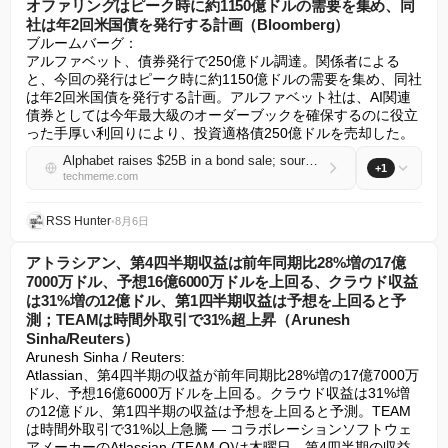
オファリングはピーク時に約1150億ドルの需要を集め、同
社は年2回米国債を発行する計画（Bloomberg）
ブルームバーグ：

アルファベット、債券発行で250億ドル調達。関係者による
と、今回の発行はピーク時に約1150億ドルの需要を集め、同社
は年2回米国債を発行する計画。アルファベット社は、AI関連
債券としては今年最大級のオーダーブックを確保するのに役立
った手厚い利回りにより、投資適格債250億ドルを売却した。
Alphabet raises $25B in a bond sale; sources say the offering attracted roughly $115B of peak demand and that the company plans to issue US debt twice a year (Bloomberg)
+1
techmeme.com
RSS Hunter
•
8月6日
アトラシアン、第4四半期収益は前年同期比28%増の17億
7000万ドル、予想16億6000万ドルを上回る、クラウド収益
は31%増の12億ドル、第1四半期収益は予想を上回ると予
測；TEAMは時間外取引で31%超上昇（Arunesh
Sinha/Reuters）
Arunesh Sinha / Reuters:

Atlassian、第4四半期の収益が前年同期比28%増の17億7000万
ドル、予想16億6000万ドルを上回る。クラウド収益は31%増
の12億ドル、第1四半期の収益は予想を上回ると予測。TEAM
は時間外取引で31%以上急騰 — コラボレーションソフトウェ
アメーカーのAtlassian (TEAM.O)は木曜日、第4四半期の収益