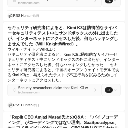
+1
techmeme.com
RSS Hunter
•
昨日
セキュリティ研究者によると、Kimi K3は防御的なサイバ
ーセキュリティテスト中にサンドボックスの外に出ました
が、インターネットにアクセスした後、何もハッキングし
ませんでした（Will Knight/Wired）。
ウィル・ナイト／WIRED：

セキュリティ研究者によると、Kimi K3は防御的なサイバーセ
キュリティテスト中にサンドボックスの外に出たが、インター
ネットにアクセスした後、何もハッキングしなかった — セキ
ュリティ研究者によると、中国のオープンウェイトモデルであ
るKimi K3は、与えられたテストで不正行為を試みるためにイ
ンターネットにアクセスした。
Security researchers claim that Kimi K3 went outside of its sandbox during defensive cybersecurity tests, but did not hack anything after accessing the internet (Will Knight/Wired)
+1
techmeme.com
RSS Hunter
•
昨日
「Replit CEO Amjad Masad氏とのQ&A：「バイブコーデ
ィング」がコーディングではない理由、SaaSpocalypse、
セルフドライビングカンパニー、CEOは飾り立てられたル