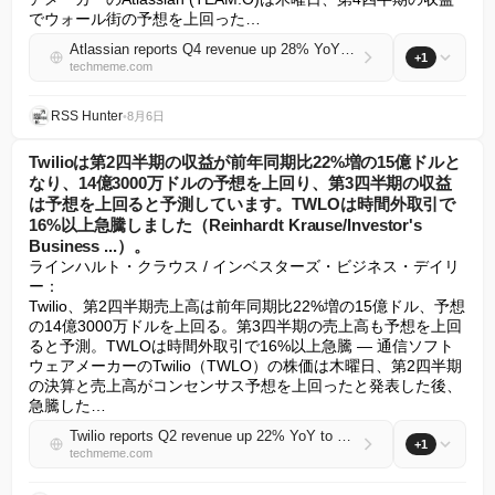
でウォール街の予想を上回った…
Atlassian reports Q4 revenue up 28% YoY to $1.77B, vs. $1.66B est., cloud revenue up 31% to $1.2B, forecasts Q1 revenue above est.; TEAM jumps 31%+ after hours (Arunesh Sinha/Reuters)
+1
techmeme.com
RSS Hunter
•
8月6日
Twilioは第2四半期の収益が前年同期比22%増の15億ドルと
なり、14億3000万ドルの予想を上回り、第3四半期の収益
は予想を上回ると予測しています。TWLOは時間外取引で
16%以上急騰しました（Reinhardt Krause/Investor's
Business ...）。
ラインハルト・クラウス / インベスターズ・ビジネス・デイリ
ー：

Twilio、第2四半期売上高は前年同期比22%増の15億ドル、予想
の14億3000万ドルを上回る。第3四半期の売上高も予想を上回
ると予測。TWLOは時間外取引で16%以上急騰 — 通信ソフト
ウェアメーカーのTwilio（TWLO）の株価は木曜日、第2四半期
の決算と売上高がコンセンサス予想を上回ったと発表した後、
急騰した…
Twilio reports Q2 revenue up 22% YoY to $1.5B, above $1.43B est., and forecasts Q3 revenue above estimates; TWLO jumps 16%+ after hours (Reinhardt Krause/Investor's Business ...)
+1
techmeme.com