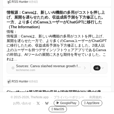
RSS Hunter
•
8月6日
情報源：Canvaは、新しいAI機能の多用がコストを押し上
げ、展開を遅らせたため、収益成長予測を下方修正した。
一方、より多くのCanvaユーザーがChatGPTに移行した
（The Information）
情報：

情報源：Canvaは、新しいAI機能の多用がコストを押し上げ、
展開を遅らせた一方で、より多くのCanvaユーザーがChatGPT
に移行したため、収益成長予測を下方修正しました。2億人以
上のユーザーを持つデザインソフトウェアアプリであるCanva
の幹部は、AIツールの展開に大きな期待を寄せていました。こ
れは…
Sources: Canva slashed revenue growth forecast as heavy use of new AI features drove up costs and slowed their rollout, while more Canva users turned to ChatGPT (The Information)
+1
techmeme.com
RSS Hunter
•
8月6日
Cloudflareは第2四半期の収益が前年同期比36%増の6億
9610万ドルとなり、6億6500万ドルの推定を上回り、第3四
© 2015-2026, TheNote.app
·
プライバシーポリシー
·
利用規約
·
半期の収益は推定を上回ると予測しています。NETは時間
GooglePlay
 AppStore
お問い合わせ
·
·
·
外取引で17%以上急騰しました（Angela
 MacOS
Palumbo/Barron's Online）。