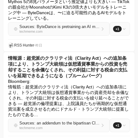
Mythos 5の8兆パラメータという推定値よりも大きい — TikTok
の親会社がMoonshotのKimi K3の3倍大きいモデルをトレーニ
ング中 — ByteDanceは、〜に迫る可能性のあるAIモデルをト
レーニングしている。
Sources: ByteDance is pretraining an AI model with up to 10T parameters, roughly 3x larger than Kimi K3 and larger than the 8T estimate for Anthropic's Mythos 5 (Financial Times)
+1
techmeme.com
RSS Hunter
•
昨日
情報源：超党派のクラリティ法（Clarity Act）への追加条
項により、トランプ大統領は仮想通貨事業からの投資を売
却することを余儀なくされ、その利益に対する税金の支払
いを延期できるようになる（ブルームバーグ）
Bloomberg:

情報筋：超党派のクラリティ法（Clarity Act）への追加条項に
より、トランプ大統領は仮想通貨事業からの資産売却を余儀な
くされ、その利益に対する税金の支払いを繰り延べることがで
きる — 超党派の倫理提案は、上院議員たちが画期的な仮想通
貨法案を成立させるためにドナルド・トランプ大統領に提案し
たものである…
Sources: an addendum to the bipartisan Clarity Act would force President Trump to divest from crypto businesses, letting him defer paying taxes on the gains (Bloomberg)
+1
techmeme.com