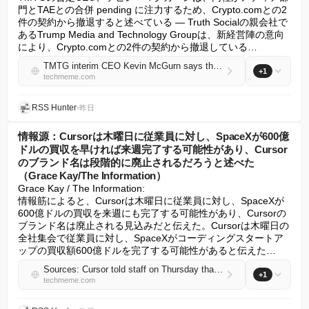
門とTAEとの合併 pending に注力するため、Crypto.comとの2
件の契約から撤退すると述べている — Truth Socialの親会社で
あるTrump Media and Technology Groupは、新経営陣の意向
により、Crypto.comとの2件の契約から撤退している…
TMTG interim CEO Kevin McGurn says the company is pulling back from a pair of Crypto.com deals to focus on its media arm and its pending merger with TAE (Sara Fischer/Axios)
+1
techmeme.com
RSS Hunter
•
昨日
情報源：Cursorは木曜日に従業員に対し、SpaceXが600億
ドルの買収を早ければ来週完了する可能性があり、Cursor
のブランド名は段階的に廃止されるだろうと述べた
（Grace Kay/The Information）
Grace Kay / The Information:

情報筋によると、Cursorは木曜日に従業員に対し、SpaceXが
600億ドルの買収を来週にも完了する可能性があり、Cursorの
ブランド名は廃止される見込みだと伝えた。Cursorは木曜日の
全社集会で従業員に対し、SpaceXがコーディングスタートア
ップの買収額600億ドルを完了する可能性があると伝えた…
Sources: Cursor told staff on Thursday that SpaceX could complete its $60B acquisition as soon as next week and the Cursor brand name will likely be phased out (Grace Kay/The Information)
+1
techmeme.com