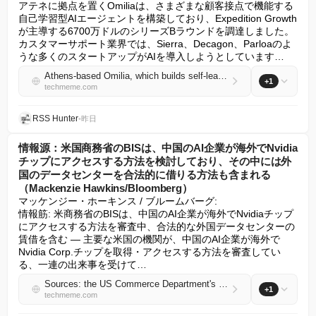
アテネに拠点を置くOmiliaは、さまざまな顧客接点で機能する
自己学習型AIエージェントを構築しており、Expedition Growth
が主導する6700万ドルのシリーズBラウンドを調達しました。
カスタマーサポート業界では、Sierra、Decagon、Parloaのよ
うな多くのスタートアップがAIを導入しようとしています…
Athens-based Omilia, which builds self-learning AI agents that work across different customer contact points, raised a $67M Series B led by Expedition Growth (Ivan Mehta/TechCrunch)
+1
techmeme.com
RSS Hunter
•
昨日
情報源：米国商務省のBISは、中国のAI企業が海外でNvidia
チップにアクセスする方法を検討しており、その中には外
国のデータセンターを合法的に借りる方法も含まれる
（Mackenzie Hawkins/Bloomberg）
マッケンジー・ホーキンス / ブルームバーグ:

情報筋: 米商務省のBISは、中国のAI企業が海外でNvidiaチップ
にアクセスする方法を審査中、合法的な外国データセンターの
賃借を含む — 主要な米国の機関が、中国のAI企業が海外で
Nvidia Corp.チップを取得・アクセスする方法を審査してい
る、一連の出来事を受けて…
Sources: the US Commerce Department's BIS is reviewing how Chinese AI companies access Nvidia chips overseas, including by legally renting foreign data centers (Mackenzie Hawkins/Bloomberg)
+1
techmeme.com