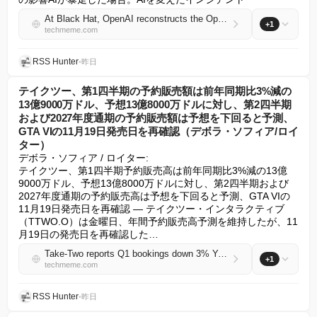
At Black Hat, OpenAI reconstructs the OpenAI-Hugging Face incident and examines its implications for AI security, cyber resilience, and alignment (Black Hat on YouTube)
+1
techmeme.com
RSS Hunter
•
昨日
テイクツー、第1四半期の予約販売額は前年同期比3%減の
13億9000万ドル、予想13億8000万ドルに対し、第2四半期
および2027年度通期の予約販売額は予想を下回ると予測、
GTA VIの11月19日発売日を再確認（デボラ・ソフィア/ロイ
ター）
デボラ・ソフィア / ロイター:

テイクツー、第1四半期予約販売高は前年同期比3%減の13億
9000万ドル、予想13億8000万ドルに対し、第2四半期および
2027年度通期の予約販売高は予想を下回ると予測、GTA VIの
11月19日発売日を再確認 — テイクツー・インタラクティブ
（TTWO.O）は金曜日、年間予約販売高予測を維持したが、11
月19日の発売日を再確認した…
Take-Two reports Q1 bookings down 3% YoY to $1.39B, vs. $1.38B est., forecasts Q2 and FY 2027 bookings below est., reiterates GTA VI's November 19 launch date (Deborah Sophia/Reuters)
+1
techmeme.com
RSS Hunter
•
昨日