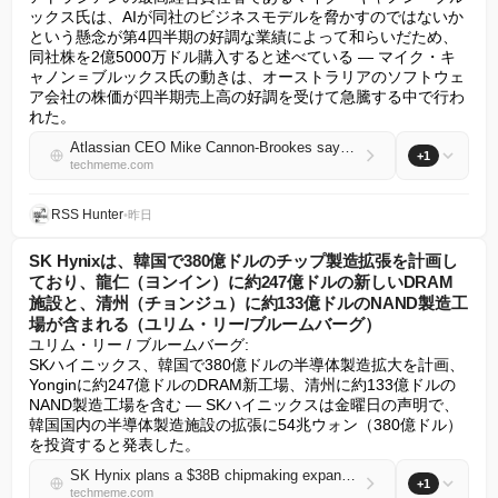
ックス氏は、AIが同社のビジネスモデルを脅かすのではないか
という懸念が第4四半期の好調な業績によって和らいだため、
同社株を2億5000万ドル購入すると述べている — マイク・キ
ャノン＝ブルックス氏の動きは、オーストラリアのソフトウェ
ア会社の株価が四半期売上高の好調を受けて急騰する中で行わ
れた。
Atlassian CEO Mike Cannon-Brookes says he will buy $250M of company shares after strong Q4 results eased fears that AI could threaten its business model (Nic Fildes/Financial Times)
+1
techmeme.com
RSS Hunter
•
昨日
SK Hynixは、韓国で380億ドルのチップ製造拡張を計画し
ており、龍仁（ヨンイン）に約247億ドルの新しいDRAM
施設と、清州（チョンジュ）に約133億ドルのNAND製造工
場が含まれる（ユリム・リー/ブルームバーグ）
ユリム・リー / ブルームバーグ:

SKハイニックス、韓国で380億ドルの半導体製造拡大を計画、 
Yonginに約247億ドルのDRAM新工場、清州に約133億ドルの
NAND製造工場を含む — SKハイニックスは金曜日の声明で、
韓国国内の半導体製造施設の拡張に54兆ウォン（380億ドル）
を投資すると発表した。
SK Hynix plans a $38B chipmaking expansion in South Korea, including a new ~$24.7B DRAM facility in Yongin and a ~$13.3B NAND fabrication plant in Cheongju (Yoolim Lee/Bloomberg)
+1
techmeme.com