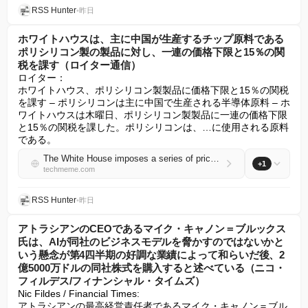
RSS Hunter
•
昨日
ホワイトハウスは、主に中国が生産するチップ原料である
ポリシリコン製の製品に対し、一連の価格下限と15％の関
税を課す（ロイター通信）
ロイター：

ホワイトハウス、ポリシリコン製製品に価格下限と15％の関税
を課す – ポリシリコンは主に中国で生産される半導体原料 – ホ
ワイトハウスは木曜日、ポリシリコン製製品に一連の価格下限
と15％の関税を課した。ポリシリコンは、…に使用される原料
である。
The White House imposes a series of price floors and a 15% tariff on products made from polysilicon, a chip raw material primarily produced by China (Reuters)
+1
techmeme.com
RSS Hunter
•
昨日
アトラシアンのCEOであるマイク・キャノン＝ブルックス
氏は、AIが同社のビジネスモデルを脅かすのではないかと
いう懸念が第4四半期の好調な業績によって和らいだ後、2
億5000万ドルの同社株式を購入すると述べている（ニコ・
フィルデス/フィナンシャル・タイムズ）
Nic Fildes / Financial Times:

アトラシアンの最高経営責任者であるマイク・キャノン＝ブル