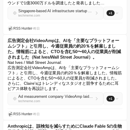
ウンドで1億3000万ドルを調達したと発表しました…
Singapore-based AI infrastructure startup Acrab raised a $130M Series B, bringing its total funding to more than $480M (Mars W. Mosqueda Jr/DealStreetAsia)
+1
techmeme.com
RSS Hunter
•
昨日
広告測定会社VideoAmpは、AIを「主要なプラットフォー
ムシフト」と引用し、今週従業員の約20％を解雇しまし
た。情報筋によると、CTOを含む50〜60人の従業員が削減
されました（Nat Ives/Wall Street Journal）。
Nat Ives / Wall Street Journal:

広告測定会社VideoAmpは、AIを「主要なプラットフォームシ
フト」と引用し、今週従業員の約20％を解雇しました。情報筋
によると、CTOを含む50〜60人の従業員が削減されました。
さらに、Claire'sはトレンディなスタジオと競争するために耳
ピアス体験を再設計します。
Ad measurement company VideoAmp laid off ~20% of staff this week, citing AI as a "major platform shift"; sources: 50-60 employees were cut, including its CTO (Nat Ives/Wall Street Journal)
+1
techmeme.com
RSS Hunter
•
昨日
Anthropicは、誤検知を減らすためにClaude Fable 5の生物