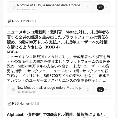
A profile of DDN, a managed data storage company whose annual revenue is expected to grow from $300M pre-AI boom to $1B by year's end, fueled by AI partnerships (Iain Martin/Forbes)
+1
techmeme.com
RSS Hunter
•
昨日
ニューメキシコ州裁判：裁判官、Metaに対し、未成年者を
害する公共の迷惑を生み出したプラットフォームの責任を
認め、5億6700万ドルを支払い、未成年ユーザーへの対策
を講じるよう命じる（KOB 4）
KOB 4:

ニューメキシコ州裁判：メタ社に対し、未成年者への損害を与
えた公衆衛生上の問題を作り出したプラットフォームの責任を
認め、5億6700万ドルの支払いを命じ、未成年ユーザーへの変
更を指示 — サンタフェ、ニューメキシコ州 - サンタフェの裁
判官は、メタ社に対し5億6700万ドルの支払いを命じ、未成年
アカウントのユーザーエクスペリエンスの変更を指示した…
New Mexico trial: a judge orders Meta to pay $567M and make changes for underage users after finding its platforms helped create a public nuisance harming teens (KOB 4)
+1
techmeme.com
RSS Hunter
•
8月6日
Alphabet、債券発行で250億ドル調達、情報筋によると、