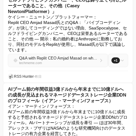
ーターであること、その他（Casey
Newton/Platformer）」
ケイシー・ニュートン／プラットフォーマー：

Replit CEO Amjad Masad氏とのQ&A：「バイブコーディン
グ」が決してコーディングではない理由、SaaSpocalypse、セ
ルフドライビングカンパニー、CEOは栄誉あるルーターである
こと、その他 — 開示：私の婚約者はAnthropicに勤務してお
り、同社のモデルをReplitが使用し、Masad氏が以下で議論し
ています。
Q&A with Replit CEO Amjad Masad on why "vibe coding" is never about coding, the SaaSpocalypse, the "self-driving company", a CEO is a glorified router, and more (Casey Newton/Platformer)
+1
techmeme.com
RSS Hunter
•
昨日
AIブーム前の年間収益3億ドルから年末までに10億ドルへ
の成長が見込まれるマネージドデータストレージ企業DDN
のプロフィール（イアン・マーティン/フォーブス）
イアン・マーティン / フォーブス：

AIブーム前の年間収益3億ドルから年末までに10億ドルに成長
すると予想されるマネージドデータストレージ企業DDNのプロ
フィール。AIパートナーシップが成長を牽引 — ほぼ30年間、
アレックス・ブザリはNASAのような研究機関向けのデータス
トレージの有力企業を経営してきた。