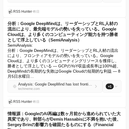
RSS Hunter
•
昨日
分析：Google DeepMindは、リーダーシップとRL人材の
流出により、最先端モデルの勢いを失っている。Google
Cloudは、より多くのコンピューティング能力を持つ勝者
として浮上している（SemiAnalysis）
SemiAnalysis:

分析：Google DeepMindは、リーダーシップとRL人材の流出
により、フロンティアモデルの勢いを失っている。Google 
Cloudは、より多くのコンピューティングリソースを獲得し、
勝者として浮上している — GCPのYoY収益成長率は100%超、
DeepMindの長期的な失敗はGoogle Cloudの短期的な利益 — 8
月5日水曜日…
Analysis: Google DeepMind has lost frontier-model momentum amid leadership and RL talent departures, with Google Cloud emerging as a winner with more compute (SemiAnalysis)
+1
techmeme.com
RSS Hunter
•
昨日
情報源：GoogleのAI再編は数ヶ月前から進められていた大
異変であり、幹部らがDemis Hassabisに不満を抱いた後、
Sergey Brinの影響力を確固たるものにする（Financial