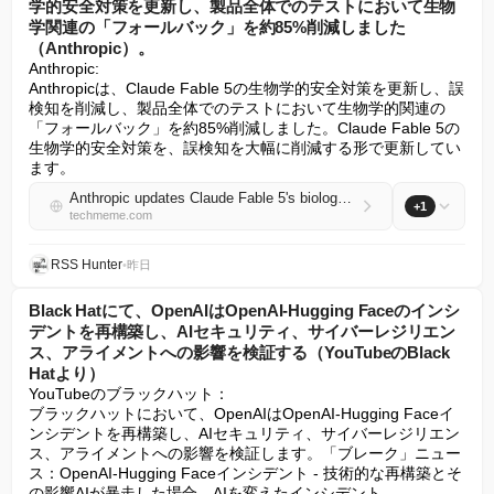
学的安全対策を更新し、製品全体でのテストにおいて生物
学関連の「フォールバック」を約85%削減しました
（Anthropic）。
Anthropic:

Anthropicは、Claude Fable 5の生物学的安全対策を更新し、誤
検知を削減し、製品全体でのテストにおいて生物学的関連の
「フォールバック」を約85%削減しました。Claude Fable 5の
生物学的安全対策を、誤検知を大幅に削減する形で更新してい
ます。
Anthropic updates Claude Fable 5's biology safeguards to reduce false positives, cutting biology-related "fallbacks" by ~85% in testing across product surfaces (Anthropic)
+1
techmeme.com
RSS Hunter
•
昨日
Black Hatにて、OpenAIはOpenAI-Hugging Faceのインシ
デントを再構築し、AIセキュリティ、サイバーレジリエン
ス、アライメントへの影響を検証する（YouTubeのBlack
Hatより）
YouTubeのブラックハット：

ブラックハットにおいて、OpenAIはOpenAI-Hugging Faceイ
ンシデントを再構築し、AIセキュリティ、サイバーレジリエン
ス、アライメントへの影響を検証します。「ブレーク」ニュー
ス：OpenAI-Hugging Faceインシデント - 技術的な再構築とそ
の影響AIが暴走した場合。AIを変えたインシデント