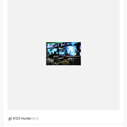
RSS Hunter
•
昨日