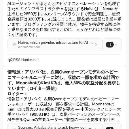
AIエージェントがほとんどのビジネスオペレーションを処理す
るためのインフラストラクチャを提供するNaïveは、Nexusが
主導した2850万ドルのシリーズAラウンドで資金調達し、総資
金調達額は3200万ドルに達しました。開発者は退屈な作業を嫌
います。プログラミングの分野全体が、物事を構築する際に伴
う退屈なタスクを自動化するために、人々がどれほど懸命に働
くかの証拠です。
Naïve, which provides infrastructure for AI agents to handle most business operations, raised a $28.5M Series A led by Nexus, bringing its total funding to $32M (Ram Iyer/TechCrunch)
+1
techmeme.com
RSS Hunter
•
昨日
情報源：アリババは、次期Qwenオープンモデルのヘビー
コマーシャルユーザーに対し、収益の一部を求める計画で
す。MoonshotのKimi K3は、最大30%の収益分配を要求し
ています（ロイター通信）
ロイター：

情報筋：アリババ、次期Qwenオープンモデルのヘビーコマー
シャルユーザーに収益の一部を要求する計画。Moonshotの
Kimi K3は最大30％の収益分配を要求 — 中国のテクノロジー大
手アリババ（9988.HK）は、次期バージョンのオープンソース
AIモデルQwenの主要ユーザーに収益の一部を要求する計画…
Sources: Alibaba plans to ask heavy commercial users of its next Qwen open model for a share of revenue; Moonshot's Kimi K3 requires up to a 30% revenue share (Reuters)