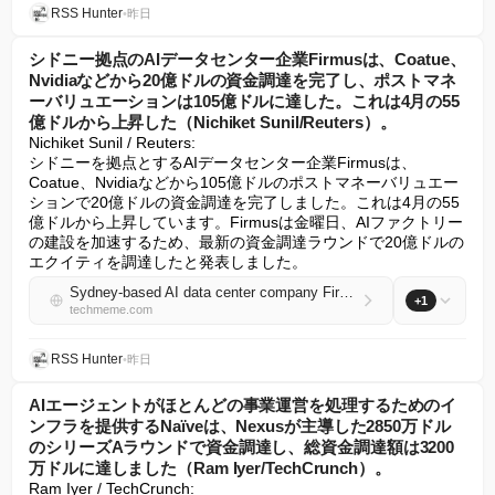
RSS Hunter
•
昨日
シドニー拠点のAIデータセンター企業Firmusは、Coatue、
Nvidiaなどから20億ドルの資金調達を完了し、ポストマネ
ーバリュエーションは105億ドルに達した。これは4月の55
億ドルから上昇した（Nichiket Sunil/Reuters）。
Nichiket Sunil / Reuters:

シドニーを拠点とするAIデータセンター企業Firmusは、
Coatue、Nvidiaなどから105億ドルのポストマネーバリュエー
ションで20億ドルの資金調達を完了しました。これは4月の55
億ドルから上昇しています。Firmusは金曜日、AIファクトリー
の建設を加速するため、最新の資金調達ラウンドで20億ドルの
エクイティを調達したと発表しました。
Sydney-based AI data center company Firmus raised $2B in funding from Coatue, Nvidia, and others at a $10.5B post-money valuation, up from $5.5B in April (Nichiket Sunil/Reuters)
+1
techmeme.com
RSS Hunter
•
昨日
AIエージェントがほとんどの事業運営を処理するためのイ
ンフラを提供するNaïveは、Nexusが主導した2850万ドル
のシリーズAラウンドで資金調達し、総資金調達額は3200
万ドルに達しました（Ram Iyer/TechCrunch）。
Ram Iyer / TechCrunch:
