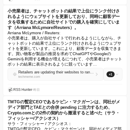
小売業者は、チャットボットの結果で上位にランク付けさ
れるようにウェブサイトを更新しており、同時に顧客デー
タを収集するために自社サイトでの購入を確実にしていま
す（Arriana McLymore/Reuters）。
Arriana McLymore / Reuters:

小売業者は、購入が自社サイトで行われるようにしながら、チ
ャットボットの結果で上位にランク付けされるようにウェブサ
イトを更新しています。これにより、顧客データを収集できま
す。買い物客が製品の推奨を求めてChatGPTやGoogleの
Geminiを利用する機会が増えるにつれて、小売業者はチャット
ボットの結果に表示されるように競っています…
Retailers are updating their websites to rank highly in chatbot results, while making sure purchases are done on their own sites to collect customer data (Arriana McLymore/Reuters)
+1
techmeme.com
RSS Hunter
•
昨日
TMTGの暫定CEOであるケビン・マクガーンは、同社がメ
ディア部門とTAEとの合併 pending に注力するため、
Crypto.comとの2件の契約から撤退すると述べた（サラ・
フィッシャー/アクシオス）
サラ・フィッシャー / アクシオス：

TMTGの暫定CEO、ケビン・マクガーンは、同社がメディア部