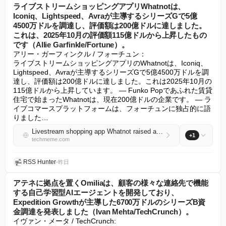
ライブストリームショッピングアプリWhatnotは、
Iconiq、Lightspeed、Avraが主導するシリーズGで5億
4500万ドルを調達し、評価額は200億ドルに達しました。
これは、2025年10月の評価額115億ドルから上昇したもの
です（Allie Garfinkle/Fortune）。
アリー・ガーフィンクル / フォーチュン：

ライブストリームショッピングアプリのWhatnotは、Iconiq、
Lightspeed、Avraが主導するシリーズGで5億4500万ドルを調
達し、評価額は200億ドルに達しました。これは2025年10月の
115億ドルから上昇しています。 — Funko Popであふれた賃貸
住宅で始まったWhatnotは、現在200億ドルの企業です。 — ラ
イブコマースプラットフォームは、フォーチュンに独占的に語
りました…
Livestream shopping app Whatnot raised a $545M Series G led by Iconiq, Lightspeed, and Avra at a $20B valuation, up from an $11.5B valuation in October 2025 (Allie Garfinkle/Fortune)
+1
techmeme.com
RSS Hunter
•
昨日
アテネに拠点を置くOmiliaは、顧客の様々な連絡先で機能
する自己学習型AIエージェントを開発しており、
Expedition Growthが主導した6700万ドルのシリーズB資
金調達を発表しました（Ivan Mehta/TechCrunch）。
イヴァン・メータ / TechCrunch:
