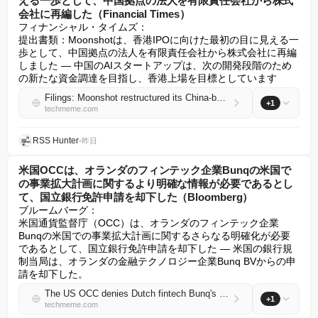
える一歩として、中国拠点の法人を有限責任会社から株式
会社に再編した（Financial Times）
フィナンシャル・タイムズ：

提出書類：Moonshotは、香港IPOに向けた最初の目に見える一
歩として、中国拠点の法人を有限責任会社から株式会社に再編
しました — 中国のAIスタートアップは、次の開発段階のため
の新たな資金調達を目指し、香港上場を目標としています
Filings: Moonshot restructured its China-based entity from a limited liability company to a joint stock company in its first visible step toward a Hong Kong IPO (Financial Times)
+1
techmeme.com
RSS Hunter
•
昨日
米国OCCは、オランダのフィンテック企業Bunqの米国で
の事業拡大計画に関するより明確な情報が必要であるとし
て、国立銀行免許申請を却下した（Bloomberg）
ブルームバーグ：

米国通貨監督庁（OCC）は、オランダのフィンテック企業
Bunqの米国での事業拡大計画に関するさらなる明確化が必要
であるとして、国立銀行免許申請を却下した — 米国の銀行規
制当局は、オランダの金融テクノロジー企業Bunq BVからの申
請を却下した。
The US OCC denies Dutch fintech Bunq's application for a national bank charter, citing the need for more clarity on its business plan to expand in the US (Bloomberg)
+1
techmeme.com