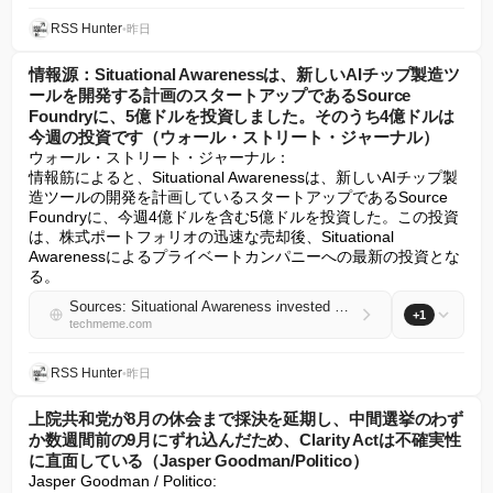
RSS Hunter
•
昨日
情報源：Situational Awarenessは、新しいAIチップ製造ツ
ールを開発する計画のスタートアップであるSource
Foundryに、5億ドルを投資しました。そのうち4億ドルは
今週の投資です（ウォール・ストリート・ジャーナル）
ウォール・ストリート・ジャーナル：

情報筋によると、Situational Awarenessは、新しいAIチップ製
造ツールの開発を計画しているスタートアップであるSource 
Foundryに、今週4億ドルを含む5億ドルを投資した。この投資
は、株式ポートフォリオの迅速な売却後、Situational 
Awarenessによるプライベートカンパニーへの最新の投資とな
る。
Sources: Situational Awareness invested $500M, including $400M this week, into Source Foundry, a startup that plans to develop new AI chip manufacturing tools (Wall Street Journal)
+1
techmeme.com
RSS Hunter
•
昨日
上院共和党が8月の休会まで採決を延期し、中間選挙のわず
か数週間前の9月にずれ込んだため、Clarity Actは不確実性
に直面している（Jasper Goodman/Politico）
Jasper Goodman / Politico:
