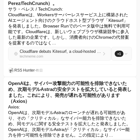
Perez/TechCrunch）。
サラ・ペレス / TechCrunch:

Cloudflareは、Workersサーバーレスサービス上に構築された
AIエージェント向けのクラウドホスト型ブラウザ「Kitesurf」
を発表しました。Browser Runでのベータ版中は無料で利用可
能です。Cloudflareは、新しいウェブブラウザ構築競争に参入
した最新の企業です。しかし、消費者向けのChromeの代替案
を提案するのではなく…
Cloudflare debuts Kitesurf, a cloud-hosted browser for AI agents built on top of its Workers serverless service, available for free while in beta in Browser Run (Sarah Perez/TechCrunch)
+1
techmeme.com
RSS Hunter
•
昨日
OpenAIは、サイバー攻撃能力の可能性を排除できないた
め、次期モデルAstraの安全テストを拡大していると発表し
ました。これにより、発売が遅れる可能性があります
（Axios）
Axios:

OpenAIは、次期モデルAstraのローンチが遅れる可能性があ
り、その「クリティカル」なサイバー能力を排除できないた
め、同モデルに関する安全テストを拡大したと発表しました。
OpenAIは、次期モデルAstraが「クリティカル」なサイバー能
力を持つ可能性を排除できません。この指定により…