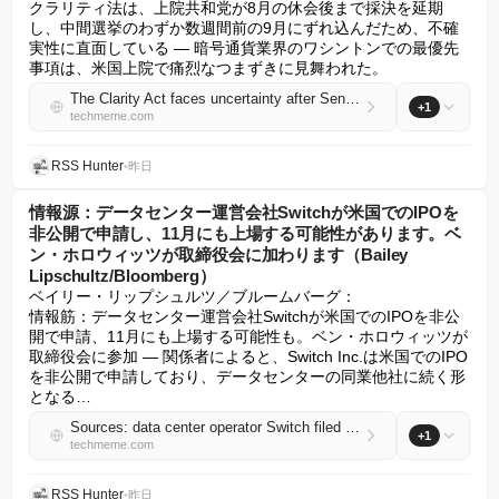
クラリティ法は、上院共和党が8月の休会後まで採決を延期
し、中間選挙のわずか数週間前の9月にずれ込んだため、不確
実性に直面している — 暗号通貨業界のワシントンでの最優先
事項は、米国上院で痛烈なつまずきに見舞われた。
The Clarity Act faces uncertainty after Senate Republicans delayed a vote until after their August recess, pushing it to September, just weeks before midterms (Jasper Goodman/Politico)
+1
techmeme.com
RSS Hunter
•
昨日
情報源：データセンター運営会社Switchが米国でのIPOを
非公開で申請し、11月にも上場する可能性があります。ベ
ン・ホロウィッツが取締役会に加わります（Bailey
Lipschultz/Bloomberg）
ベイリー・リップシュルツ／ブルームバーグ：

情報筋：データセンター運営会社Switchが米国でのIPOを非公
開で申請、11月にも上場する可能性も。ベン・ホロウィッツが
取締役会に参加 — 関係者によると、Switch Inc.は米国でのIPO
を非公開で申請しており、データセンターの同業他社に続く形
となる…
Sources: data center operator Switch filed confidentially for a US IPO, and a listing could take place as soon as November; Ben Horowitz is joining its board (Bailey Lipschultz/Bloomberg)
+1
techmeme.com
RSS Hunter
•
昨日