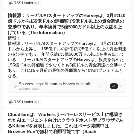
RSS Hunter
•
昨日
情報源：リーガルAIスタートアップのHarveyは、3月の110
億ドルから155億ドルの評価額で5億ドル以上の資金調達の
交渉中であり、年率換算で3億5000万ドル以上の収益を上
げている（The Information）
情報：

情報源：リーガルAIスタートアップのHarveyは、3月の110億
ドルから上昇し、155億ドルの評価額で5億ドル以上の資金調達
の交渉中であり、年間収益は3億5000万ドル以上を生み出して
いる — リーガルAIスタートアップのHarveyは、投資を含めた
155億ドルの評価額で少なくとも5億ドルの資金調達の交渉中で
あり、これは5ヶ月前の最後の評価額から40%のプレミアムと
なる。
Sources: legal AI startup Harvey is in talks to raise $500M+ at a $15.5B valuation, up from $11B in March, and is generating $350M+ in annualized revenue (The Information)
+1
techmeme.com
RSS Hunter
•
昨日
Cloudflareは、Workersサーバーレスサービス上に構築さ
れたAIエージェント向けのクラウドホスト型ブラウザであ
るKitesurfを発表しました。これはベータ期間中は
Browser Runで無料で利用可能です（Sarah