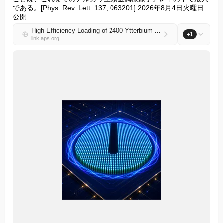
である。[Phys. Rev. Lett. 137, 063201] 2026年8月4日火曜日
公開
High-Efficiency Loading of 2400 Ytterbium Atoms in Optical Tweezer Arrays
+1
link.aps.org