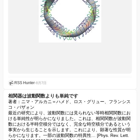
RSS Hunter
•
8月7日
相関器は波動関数よりも単純です
著者：ニマ・アルカニ＝ハメド、ロス・グリュー、フランシス
コ・バザォン

最近の研究により、波動関数には見られない等時相関関数にお
ける単純性が明らかになりました。これは、相関関数が波動関
数における半時空積分ではなく、完全な時空積分であるという
事実から生じることを示します。これにより、顕著な性質が明
らかになります。一部の波動関数の特異性… [Phys. Rev. Lett. 