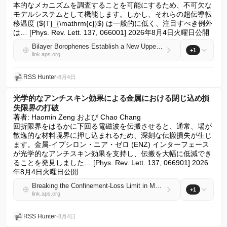
本的なメカニズムを調査することを可能にするため、不可欠な
モデルシステムとして機能します。しかし、それらの超伝導転
移温度 (${T}_{\mathrm{c}}$) は一般的に低く、注目すべき例外
は… [Phys. Rev. Lett. 137, 066001] 2026年8月4日火曜日公開
Bilayer Borophenes Establish a New Upper Limit for Elemental Superconducting Transition Temperatures
+1
link.aps.org
RSS Hunter
•
8月4日
光学的なアンチスキン効果による金属における閉じ込め損
失限界の打破
著者: Haomin Zeng および Chao Chang

回折限界をはるかに下回る電磁波を伝搬させると、通常、場が
散逸的な材料境界に押し込まれるため、深刻な伝搬損失が生じ
ます。金属-イプシロン・ニア・ゼロ (ENZ) インターフェース
が光学的なアンチスキン効果を支持し、伝搬を大幅に低減でき
ることを発見しました… [Phys. Rev. Lett. 137, 066901] 2026
年8月4日火曜日公開
Breaking the Confinement-Loss Limit in Metals via Optical Antiskin Effect
+1
link.aps.org
RSS Hunter
•
8月4日