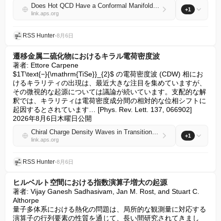
Does Hot QCD Have a Conformal Manifold in the Chiral Limit?
+1
link.aps.org
RSS Hunter
•
8月6日
遷移金属二硫化物におけるキラル電荷密度波
著者: Ettore Carpene

$1T\text{−}{\mathrm{TiSe}}_{2}$ の電荷密度波 (CDW) 相にお
けるキラリティの出現は、最近大きな注目を集めていますが、
その微視的な起源については議論が続いています。支配的な解
釈では、キラリティは電荷密度成分間の相対的な位相シフトに
起因するとされています… [Phys. Rev. Lett. 137, 066902] 
2026年8月6日木曜日公開
Chiral Charge Density Waves in Transition Metal Dichalcogenide
+1
link.aps.org
RSS Hunter
•
8月6日
ヒルベルト空間における指数演算子増大の起源
著者: Vijay Ganesh Sadhasivam, Jan M. Rost, and Stuart C. 
Althorpe

量子多体系における熱化の問題は、局所的な観測量に対応する
演算子の行列要素の性質を通じて、長い間研究されてきまし