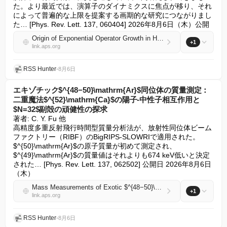
た。より最近では、演算子のダイナミクスに焦点が移り、それ
によって普遍的な上限を提案する画期的な研究につながりまし
た… [Phys. Rev. Lett. 137, 060404] 2026年8月6日（木）公開
Origin of Exponential Operator Growth in Hilbert Space
+1
link.aps.org
RSS Hunter
•
8月6日
エキゾチック$^{48−50}\mathrm{Ar}$同位体の質量測定：
二重魔法$^{52}\mathrm{Ca}$の陽子-中性子相互作用と
$N=32$副殻の頑健性の探求
著者: C. Y. Fu 他

高精度多重反射飛行時間型質量分析法が、放射性同位体ビーム
ファクトリー（RIBF）のBigRIPS-SLOWRIで適用された。
$^{50}\mathrm{Ar}$の原子質量が初めて測定され、
$^{49}\mathrm{Ar}$の質量値はそれよりも674 keV低いと決定
された… [Phys. Rev. Lett. 137, 062502] 公開日 2026年8月6日
（木）
Mass Measurements of Exotic $^{48−50}\mathrm{Ar}$ Isotopes: Probing Proton-Neutron Interaction of the Doubly Magic $^{52}\mathrm{Ca}$ and the Robustness of $N=32$ Subshell
+1
link.aps.org
RSS Hunter
•
8月6日