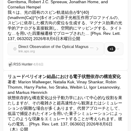
Gerritsma, Robert J.C. Spreeuw, Jonathan Home, and 
Cornelius Hempel

我々は、光の固有のスピン軌道結合が$^{40}
{\mathrm{Ca}}^{+}$イオンの原子光相互作用プロファイルの、
スピンに依存した横方向の変位を生成する、マグナス効果の光
学的アナログを直接観測し、空間的にマッピングする。タイト
な…を用いた四重極遷移でプローブされた… [Phys. Rev. Lett. 
137, 063202] 2026年8月6日木曜日公開
Direct Observation of the Optical Magnus Effect with a Trapped Ion
+1
link.aps.org
RSS Hunter
•
8月6日
リュードベリイオン結晶における電子状態依存の構造変化
著者: Marion Mallweger, Natalia Kuk, Vinay Shankar, Robin 
Thomm, Harry Parke, Ivo Straka, Weibin Li, Igor Lesanovsky, 
and Markus Hennrich

状態依存的な構造変化は分子動力学において中心的な役割を果
たしますが、その複雑さと超高速性から観測またはシミュレー
ションが困難な場合が多くあります。代替アプローチとして、
低温で捕捉されたイオンを用いた量子シミュレーションによっ
てこのような現象をエミュレートすることが考えられます。彼
らの電気… [Phys. Rev. Lett. 137, 063602] 2026年8月6日
（木）公開