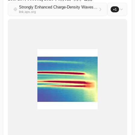
Strongly Enhanced Charge-Density Waves and Correlated Insulating State in Atomically Thin $1T\text{−}{\text{TaS}}_{2}$
+1
link.aps.org