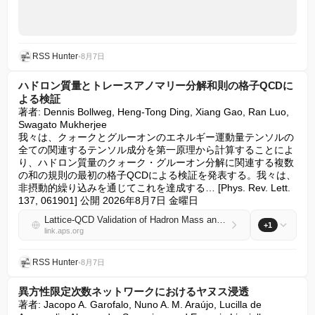
RSS Hunter
•
8月7日
ハドロン質量とトレースアノマリー分解和則の格子QCDに
よる検証
著者: Dennis Bollweg, Heng-Tong Ding, Xiang Gao, Ran Luo, 
Swagato Mukherjee

我々は、クォークとグルーオンのエネルギー運動量テンソルの
全ての関連するテンソル成分を第一原理から計算することによ
り、ハドロン質量のクォーク・グルーオン分解に関連する複数
の和の規則の最初の格子QCDによる検証を発表する。我々は、
非摂動的繰り込みを通じてこれを達成する… [Phys. Rev. Lett. 
137, 061901] 公開 2026年8月7日 金曜日
Lattice-QCD Validation of Hadron Mass and Trace-Anomaly Decomposition Sum Rules
+1
link.aps.org
RSS Hunter
•
8月7日
異方性限定次数ネットワークにおけるヤヌス浸透
著者: Jacopo A. Garofalo, Nuno A. M. Araújo, Lucilla de 