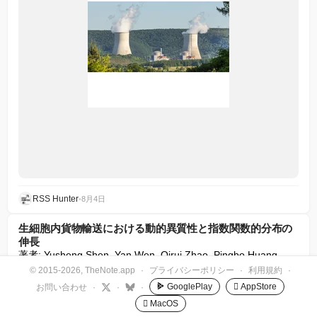
RSS Hunter
•
8月4日
生細胞内貨物輸送における動的異質性と指数関数的分布の
伸長
著者: Yusheng Shen, Yan Wen, Qirui Zhao, Pingbo Huang, 
Pik-Yin Lai, and Penger Tong

© 2015-2026, TheNote.app
·
プライバシーポリシー
·
利用規約
·
非平衡定常状態のゆらぎの引き伸ばされた指数分布は、生体お
GooglePlay
 AppStore
お問い合わせ
·
·
·
よび非生体システムの両方に遍在しているが、その微視的な起
 MacOS
源は依然として不明瞭であった。本レターでは、異なる細胞タ