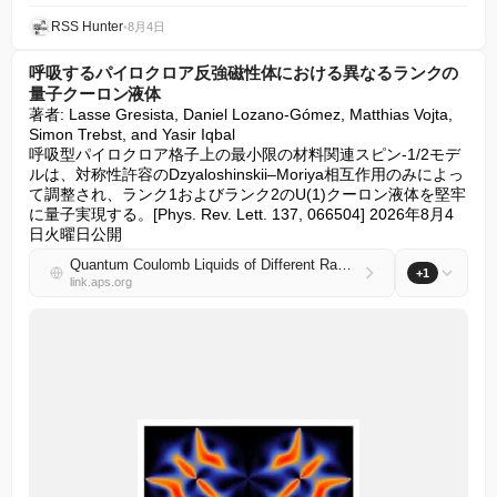
RSS Hunter
•
8月4日
呼吸するパイロクロア反強磁性体における異なるランクの
量子クーロン液体
著者: Lasse Gresista, Daniel Lozano-Gómez, Matthias Vojta, 
Simon Trebst, and Yasir Iqbal

呼吸型パイロクロア格子上の最小限の材料関連スピン-1/2モデ
ルは、対称性許容のDzyaloshinskii–Moriya相互作用のみによっ
て調整され、ランク1およびランク2のU(1)クーロン液体を堅牢
に量子実現する。[Phys. Rev. Lett. 137, 066504] 2026年8月4
日火曜日公開
Quantum Coulomb Liquids of Different Rank in the Breathing Pyrochlore Antiferromagnet
+1
link.aps.org