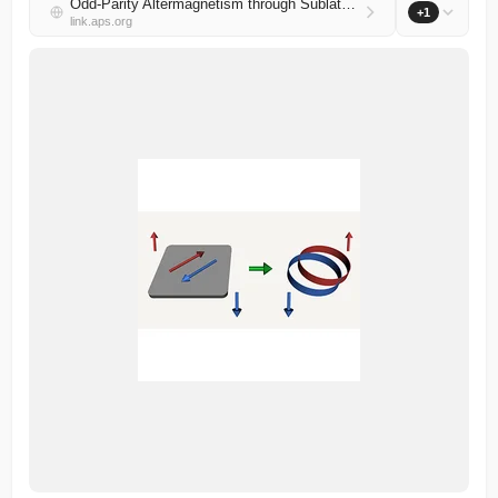
Odd-Parity Altermagnetism through Sublattice Currents: From Haldane-Hubbard Model to General Bipartite Lattices
+1
link.aps.org