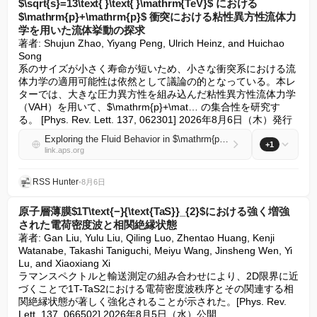
$\sqrt{s}=13\text{ }\text{ }\mathrm{TeV}$ における
$\mathrm{p}+\mathrm{p}$ 衝突における粘性異方性流体力
学を用いた流体挙動の探求
著者: Shujun Zhao, Yiyang Peng, Ulrich Heinz, and Huichao 
Song

系のサイズが小さく寿命が短いため、小さな衝突系における流
体力学の適用可能性は依然として議論の的となっている。本レ
ターでは、大きな圧力異方性を組み込んだ粘性異方性流体力学
（VAH）を用いて、$\mathrm{p}+\mat… の集合性を研究す
る。 [Phys. Rev. Lett. 137, 062301] 2026年8月6日（木）発行
Exploring the Fluid Behavior in $\mathrm{p}+\mathrm{p}$ Collisions at $\sqrt{s}=13\text{ }\text{ }\mathrm{TeV}$ with Viscous Anisotropic Hydrodynamics
+1
link.aps.org
RSS Hunter
•
8月6日
原子層薄膜$1T\text{−}{\text{TaS}}_{2}$における強く増強
された電荷密度波と相関絶縁状態
著者: Gan Liu, Yulu Liu, Qiling Luo, Zhentao Huang, Kenji 
Watanabe, Takashi Taniguchi, Meiyu Wang, Jinsheng Wen, Yi 
Lu, and Xiaoxiang Xi

ラマンスペクトルと輸送測定の組み合わせにより、2D限界に近
づくことで1T-TaS2における電荷密度波秩序とその関連する相
関絶縁状態が著しく強化されることが示された。[Phys. Rev. 
Lett. 137, 066502] 2026年8月5日（水）公開