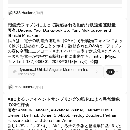
RSS Hunter
•
8月5日
円偏光フォノンによって誘起される動的な軌道角運動量
著者: Dapeng Yao, Dongwook Go, Yuriy Mokrousov, and 
Shuichi Murakami

我々は、電子の軌道角運動量（OAM）が円偏光フォノンによっ
て動的に誘起されることを示す。誘起されたOAMは、フォノン
の変位空間にエンコードされたベリー曲率で定式化されたベリ
ー位相を電子が獲得する断熱進化に由来する。 intr… [Phys. 
Rev. Lett. 137, 066301] 2026年8月5日（水）公開
Dynamical Orbital Angular Momentum Induced by Circularly Polarized Phonons
+1
link.aps.org
RSS Hunter
•
8月5日
AIによるレアイベントサンプリングの強化による異常気象
の特性評価
著者: Amaury Lancelin, Alexander Wikner, Laurent Dubus, 
Clément Le Priol, Dorian S. Abbot, Freddy Bouchet, Pedram 
Hassanzadeh, and Jonathan Weare

新しいアルゴリズムは、AIによる天気予報と物理学に基づいた