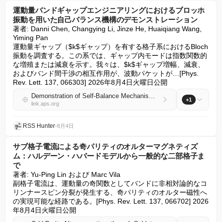
運動量バンドギャップエンジニアリングにおけるブロッホ
振動を用いた自己バランス機構のデモンストレーション
著者: Danni Chen, Changying Li, Jinze He, Huaiqiang Wang, 
Yiming Pan

運動量ギャップ（$k$ギャップ）を有する格子系におけるBloch
振動を調査する。この系では、ギャップ内モードは指数関数的
な増殖または減衰を示す。我々は、$k$ギャップ増幅、減衰、
およびバンド間干渉の相互作用が、波動パケットが…[Phys. 
Rev. Lett. 137, 066303] 2026年8月4日火曜日公開
Demonstration of Self-Balance Mechanism with Bloch Oscillations in Momentum Bandgap Engineering
+1
link.aps.org
RSS Hunter
•
8月4日
サブ格子電流による奇パリティのオルターマグネティズ
ム：ハルデーン・ハバードモデルから一般的な二部格子ま
で
著者: Yu-Ping Lin および Marc Vila

副格子電流は、運動量の奇関数としてバンドに非相対論的なコ
リンナースピン分裂が発生する、奇パリティのオルター磁性へ
の実現可能な経路である。[Phys. Rev. Lett. 137, 066702] 2026
年8月4日火曜日公開