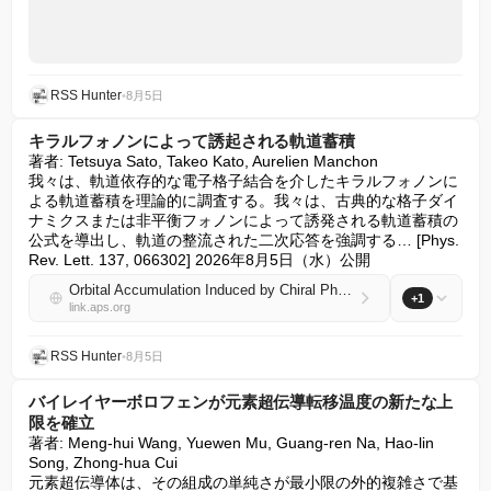
RSS Hunter
•
8月5日
キラルフォノンによって誘起される軌道蓄積
著者: Tetsuya Sato, Takeo Kato, Aurelien Manchon

我々は、軌道依存的な電子格子結合を介したキラルフォノンに
よる軌道蓄積を理論的に調査する。我々は、古典的な格子ダイ
ナミクスまたは非平衡フォノンによって誘発される軌道蓄積の
公式を導出し、軌道の整流された二次応答を強調する… [Phys. 
Rev. Lett. 137, 066302] 2026年8月5日（水）公開
Orbital Accumulation Induced by Chiral Phonons
+1
link.aps.org
RSS Hunter
•
8月5日
バイレイヤーボロフェンが元素超伝導転移温度の新たな上
限を確立
著者: Meng-hui Wang, Yuewen Mu, Guang-ren Na, Hao-lin 
Song, Zhong-hua Cui

元素超伝導体は、その組成の単純さが最小限の外的複雑さで基