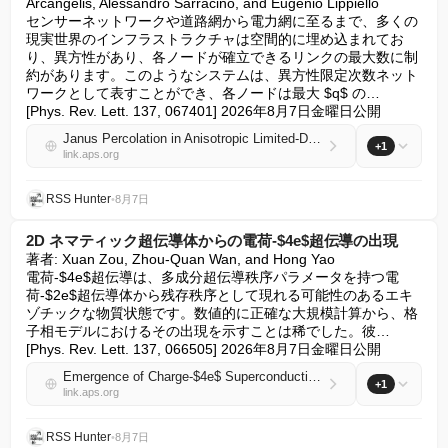
Arcangelis, Alessandro Sarracino, and Eugenio Lippiello

センサーネットワークや道路網から電力網に至るまで、多くの
現実世界のインフラストラクチャは空間的に埋め込まれてお
り、異方性があり、各ノードが確立できるリンクの最大数に制
約があります。このようなシステムは、異方性限定次数ネット
ワークとして表すことができ、各ノードは最大 $q$ の… 
[Phys. Rev. Lett. 137, 067401] 2026年8月7日金曜日公開
Janus Percolation in Anisotropic Limited-Degree Networks
+1
link.aps.org
RSS Hunter
•
8月7日
2D ネマティック超伝導体からの電荷-$4e$超伝導の出現
著者: Xuan Zou, Zhou-Quan Wan, and Hong Yao

電荷-$4e$超伝導は、多成分超伝導秩序パラメータを持つ電
荷-$2e$超伝導体から残存秩序として現れる可能性のあるエキ
ゾチックな物質状態です。数値的に正確な大規模計算から、格
子相モデルにおけるその出現を示すことは稀でした。彼… 
[Phys. Rev. Lett. 137, 066505] 2026年8月7日金曜日公開
Emergence of Charge-$4e$ Superconductivity from 2D Nematic Superconductors
+1
link.aps.org
RSS Hunter
•
8月7日