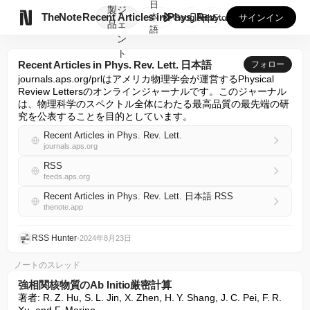
日
製
ジ

TheNote
Recent Articles in Phys. Rev. ...
本
GooglePlay
AppStore
サインイン
品
ェ
語
ン
ト
Recent Articles in Phys. Rev. Lett. 日本語
フォロー
journals.aps.org/prlはアメリカ物理学会が運営するPhysical 
Review Lettersのオンラインジャーナルです。このジャーナル
は、物理科学のスペクトル全体にわたる最高品質の最先端の研
究を公表することを目的としています。
Recent Articles in Phys. Rev. Lett.
journals.aps.org
RSS
feeds.aps.org
Recent Articles in Phys. Rev. Lett. 日本語 RSS
thenote.app
RSS Hunter
•
2024年8月23日
ノートのスレッド
強相関核物質のAb Initio厳密計算
著者: R. Z. Hu, S. L. Jin, X. Zhen, H. Y. Shang, J. C. Pei, F. R. 