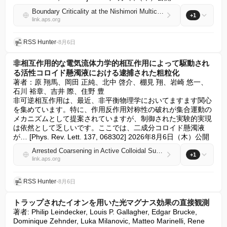
Boundary Criticality at the Nishimori Multicritical Point
+1
link.aps.org
RSS Hunter
•
8月6日
非相互作用的な電気流体力学的相互作用によって駆動され
る活性コロイド懸濁液における逮捕された粗粒化
著者：原 翔馬、岡田 正純、北中 啓介、棚見 翔、岩崎 悠一、
石川 裕章、吉井 際、住野 豊

非可逆相互作用は、最近、非平衡物理学においてますます関心
を集めています。特に、作用反作用対称性の破れが集合運動の
メカニズムとして提案されていますが、制御された実験的実現
は依然として乏しいです。ここでは、二成分コロイド懸濁液
が… [Phys. Rev. Lett. 137, 068302] 2026年8月6日（木）公開
Arrested Coarsening in Active Colloidal Suspensions Driven by Nonreciprocal Electrohydrodynamic Interactions
+1
link.aps.org
RSS Hunter
•
8月6日
トラップされたイオンを用いた光マグナス効果の直接観測
著者: Philip Leindecker, Louis P. Gallagher, Edgar Brucke, 
Dominique Zehnder, Luka Milanovic, Matteo Marinelli, Rene 