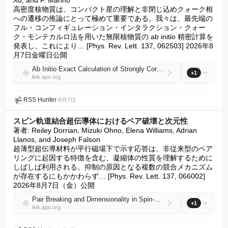
Xu, and F. Marino

高密度核物質は、コンパクト星の理解と非閉じ込めクォーク相
への遷移の推論にとって極めて重要である。我々は、最先端の
フル・コンフィギュレーション・インタラクション・クォー
ク・モンテカルロ法を用いた無限核物質の ab initio 精密計算を
発表し、これにより… [Phys. Rev. Lett. 137, 062503] 2026年8
月7日金曜日公開
Ab Initio Exact Calculation of Strongly Correlated Nucleonic Matter
+1
link.aps.org
RSS Hunter
•
8月7日
スピン軌道結合超伝導体におけるペア破壊と次元性
著者: Reiley Dorrian, Mizuki Ohno, Elena Williams, Adrian 
Llanos, and Joseph Falson

超薄型超伝導材料が平行磁場下で示す応答は、非従来型のペア
リングに起因する特徴を含む、凝縮体の性質を理解するために
しばしば利用される。抑制の原因となる複数の競合メカニズム
が存在するにもかかわらず… [Phys. Rev. Lett. 137, 066002] 
2026年8月7日（金）公開
Pair Breaking and Dimensionality in Spin-Orbit Coupled Superconductors
+1
link.aps.org