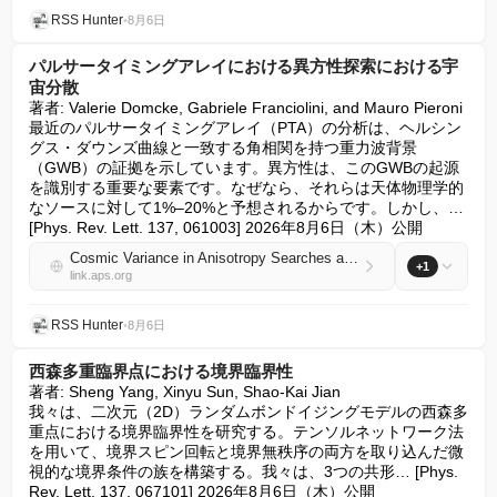
RSS Hunter
•
8月6日
パルサータイミングアレイにおける異方性探索における宇
宙分散
著者: Valerie Domcke, Gabriele Franciolini, and Mauro Pieroni

最近のパルサータイミングアレイ（PTA）の分析は、ヘルシン
グス・ダウンズ曲線と一致する角相関を持つ重力波背景
（GWB）の証拠を示しています。異方性は、このGWBの起源
を識別する重要な要素です。なぜなら、それらは天体物理学的
なソースに対して1%–20%と予想されるからです。しかし、… 
[Phys. Rev. Lett. 137, 061003] 2026年8月6日（木）公開
Cosmic Variance in Anisotropy Searches at Pulsar Timing Arrays
+1
link.aps.org
RSS Hunter
•
8月6日
西森多重臨界点における境界臨界性
著者: Sheng Yang, Xinyu Sun, Shao-Kai Jian

我々は、二次元（2D）ランダムボンドイジングモデルの西森多
重点における境界臨界性を研究する。テンソルネットワーク法
を用いて、境界スピン回転と境界無秩序の両方を取り込んだ微
視的な境界条件の族を構築する。我々は、3つの共形… [Phys. 
Rev. Lett. 137, 067101] 2026年8月6日（木）公開