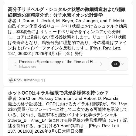
高分子リドベルグ・シュタルク状態の微細構造および超微
細構造の高精度分光：分子水素イオンの計測学
著者: I. Doran, L. Jeckel, M. Beyer, Ch. Jungen, and F. Merkt

自己イオン化高-$n$リュードベリ状態におけるシュタルク効果
は、$ℓ$混合によりリュードベリ電子をイオンコアから分離
し、コアに浸透しない高-$ℓ$状態とします。リュードベリ状態
は長寿命となり、精密分光に理想的であり、その構造はファイ
ンおよびハイパーファインを反映します… [Phys. Rev. Lett. 
137, 063001] 2026年8月7日（金）発行
Precision Spectroscopy of the Fine and Hyperfine Structures of High Molecular Rydberg-Stark States: Metrology of Molecular Hydrogen Ions
+1
link.aps.org
RSS Hunter
•
8月7日
ホットQCDはキラル極限で共形多様体を持つか？
著者: Shi Chen, Aleksey Cherman, and Robert D. Pisarski

最近の格子証拠は、QCDにおけるカイラル相転移が、$N_f \ge 
2$の質量ゼロフレーバーに対して二次である可能性を示唆して
いる。我々は、温度$T$と虚数バリオン化学ポテンシャル
$\theta_B = i\mu_B/T$における臨界線の共形場理論（CFT）記
述を制約する。gにおける't Hooft異常は… [Phys. Rev. Lett. 
137, 061903] 2026年8月6日木曜日公開