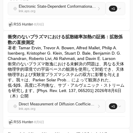
Electronic State-Dependent Conformational Changes in a Rydberg Ion Crystal
+1
link.aps.org
RSS Hunter
•
8月6日
衝突のないプラズマにおける拡散確率加熱の証拠：拡散係
数の直接測定
著者: Tamar Ervin, Trevor A. Bowen, Alfred Mallet, Philip A. 
Isenberg, Kristopher G. Klein, Stuart D. Bale, Benjamin D. G. 
Chandran, Roberto Livi, Ali Rahmati, and Davin E. Larson

衝突のないプラズマ散逸における未解決の問題は、異なる天体
物理学的環境での宇宙ベースの観測を使用して対処でき、天体
物理学および実験室プラズマシステムの双方に影響を与えま
す。我々は、Parker Solar Prob… によって観測された、
低-$β$、高度に不均衡な、サブ・アルヴェニック・ストリーム
を研究します。[Phys. Rev. Lett. 137, 065201] 2026年8月6日
（木）公開
Direct Measurement of Diffusion Coefficients: Evidence for Diffusive Stochastic Heating in Collisionless Plasmas
+1
link.aps.org
RSS Hunter
•
8月6日