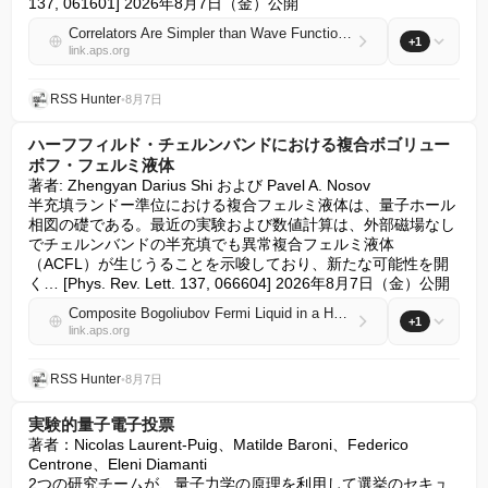
137, 061601] 2026年8月7日（金）公開
Correlators Are Simpler than Wave Functions
+1
link.aps.org
RSS Hunter
•
8月7日
ハーフフィルド・チェルンバンドにおける複合ボゴリュー
ボフ・フェルミ液体
著者: Zhengyan Darius Shi および Pavel A. Nosov

半充填ランドー準位における複合フェルミ液体は、量子ホール
相図の礎である。最近の実験および数値計算は、外部磁場なし
でチェルンバンドの半充填でも異常複合フェルミ液体
（ACFL）が生じうることを示唆しており、新たな可能性を開
く… [Phys. Rev. Lett. 137, 066604] 2026年8月7日（金）公開
Composite Bogoliubov Fermi Liquid in a Half-Filled Chern Band
+1
link.aps.org
RSS Hunter
•
8月7日
実験的量子電子投票
著者：Nicolas Laurent-Puig、Matilde Baroni、Federico 
Centrone、Eleni Diamanti

2つの研究チームが、量子力学の原理を利用して選挙のセキュ