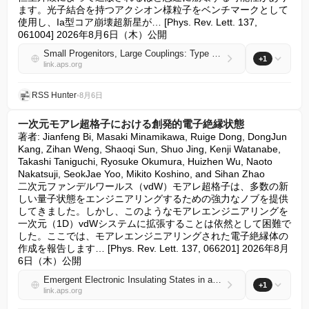
ます。光子結合を持つアクシオン様粒子をベンチマークとして
使用し、Ia型コア崩壊超新星が… [Phys. Rev. Lett. 137, 
061004] 2026年8月6日（木）公開
Small Progenitors, Large Couplings: Type Ic Supernova Constraints on Radiatively Decaying Particles
+1
link.aps.org
RSS Hunter
•
8月6日
一次元モアレ超格子における創発的電子絶縁状態
著者: Jianfeng Bi, Masaki Minamikawa, Ruige Dong, DongJun 
Kang, Zihan Weng, Shaoqi Sun, Shuo Jing, Kenji Watanabe, 
Takashi Taniguchi, Ryosuke Okumura, Huizhen Wu, Naoto 
Nakatsuji, SeokJae Yoo, Mikito Koshino, and Sihan Zhao

二次元ファンデルワールス（vdW）モアレ超格子は、多数の新
しい量子状態をエンジニアリングするための強力なノブを提供
してきました。しかし、このようなモアレエンジニアリングを
一次元（1D）vdWシステムに拡張することは依然として困難で
した。ここでは、モアレエンジニアリングされた電子絶縁体の
作成を報告します… [Phys. Rev. Lett. 137, 066201] 2026年8月
6日（木）公開
Emergent Electronic Insulating States in a One-Dimensional Moiré Superlattice
+1
link.aps.org