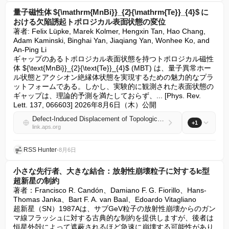
量子磁性体 ${\mathrm{MnBi}}_{2}{\mathrm{Te}}_{4}$ に
おける欠陥誘起トポロジカル表面状態の変位
著者: Felix Lüpke, Marek Kolmer, Hengxin Tan, Hao Chang, 
Adam Kaminski, Binghai Yan, Jiaqiang Yan, Wonhee Ko, and 
An-Ping Li

ギャップのあるトポロジカル表面状態を持つトポロジカル磁性
体 ${\text{MnBi}}_{2}{\text{Te}}_{4}$ (MBT) は、量子異常ホー
ル状態とアクシオン絶縁体状態を実現するための魅力的なプラ
ットフォームである。しかし、実験的に観測された表面状態の
ギャップは、理論的予測を満たしておらず、... [Phys. Rev. 
Lett. 137, 066603] 2026年8月6日（木）公開
Defect-Induced Displacement of Topological Surface State in Quantum Magnet ${\mathrm{MnBi}}_{2}{\mathrm{Te}}_{4}$
+1
link.aps.org
RSS Hunter
•
8月6日
小さな先行者、大きな結合：放射性崩壊粒子に対するIc型
超新星の制約
著者：Francisco R. Candón、Damiano F. G. Fiorillo、Hans-
Thomas Janka、Bart F. A. van Baal、Edoardo Vitagliano

超新星（SN）1987Aは、サブGeV粒子の放射性崩壊からのガン
マ線フラッシュに対する古典的な制約を提供しますが、後者は
恒星外殻によって遮蔽されるほど急速に崩壊する可能性があり