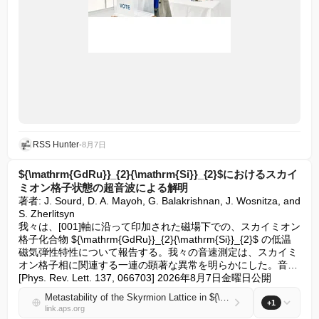
RSS Hunter
•
8月7日
${\mathrm{GdRu}}_{2}{\mathrm{Si}}_{2}$におけるスカイ
ミオン格子状態の超音波による解明
著者: J. Sourd, D. A. Mayoh, G. Balakrishnan, J. Wosnitza, and 
S. Zherlitsyn

我々は、[001]軸に沿って印加された磁場下での、スカイミオン
格子化合物 ${\mathrm{GdRu}}_{2}{\mathrm{Si}}_{2}$ の低温
磁気弾性特性について報告する。我々の音速測定は、スカイミ
オン格子相に関連する一連の顕著な異常を明らかにした。音… 
[Phys. Rev. Lett. 137, 066703] 2026年8月7日金曜日公開
Metastability of the Skyrmion Lattice in ${\mathrm{GdRu}}_{2}{\mathrm{Si}}_{2}$ Revealed by Ultrasound
+1
link.aps.org