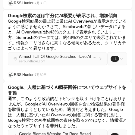
RSS Hunter
•
7月30日
Google検索のほぼ半分にAI概要が表示され、増加傾向
Google検索結果の最上部に常にAI Overviewsが表示されている
ように感じませんか？さて、Similarwebの新しいデータによる
と、AI Overviewsは約43%のクエリで表示されています。一
方、Semrushのデータでは、約48%のクエリで表示されていま
す。情報クエリはさらに高くなる傾向があるため、クエリカテ
ゴリによって異なります。
Almost Half Of Google Searches Have AI Overviews & Climbing
+1
seroundtable.com
RSS Hunter
•
7月30日
Google、人種に基づくAI概要回答についてウェブサイトを
非難
通常、このような政治的なトピックを取り上げることはありま
せんが、GoogleがAI Overviewの回答を含む検索結果の著作権
を取得しようとしているため、適切だと考えました。Google
は、人種に基づいたAI Overviewの回答に関する苦情に対し、
Google検索でのAI生成回答の責任を取るのではなく、情報源と
なったウェブサイトを非難しました。
Google Blames Website For Race Based AI Overview Response