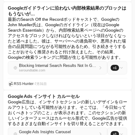
Googleガイドラインに沿わない内部検索結果のブロックは
もうないが…
最新のSearch Off the Recordポッドキャストで、Googleの
John Mueller氏は、Googleのガイドライン（現在はGoogle 
Search Essentials）から、内部検索結果ページへのGoogleの
アクセスをブロックしなければならないという項目がなくなっ
たと述べました。彼は、サーバーへの過負荷や、悪用された場
合の品質問題につながる可能性があるため、引き続きそうする
ことがおそらく推奨されると付け加えました。その結果、
Googleの検索ランキングに問題が生じる可能性があります。
Blocking Internal Search Results Not In Google Guidelines Anymore But...
+1
seroundtable.com
RSS Hunter
•
7月31日
Google Ads インサイト カルーセル
Google広告は、インサイトセクションの新しいデザインをロー
ルアウトしている可能性があります。そこでは、「今日知って
おくべきトップのこと」が表示されます。このセクションの新
しいインターフェースはカルーセル形式で、Google広告が提供
するさまざまな自動インサイトを切り替えることができます。
Google Ads Insights Carousel
+1