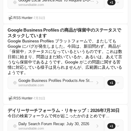
Google Local Service Ads To Require D-U-N-S Numbers For Some
+1
seroundtable.com
RSS Hunter
•
7月31日
Google Business Profiles の商品が保留中のステータスで
スタックしています
Google Business Profiles プラットフォームで、またしても 
Google にバグが発生しました。今回は、新旧問わず、商品が
「保留中」ステータスになっているというものです。これは数
日前に始まり、問題はまだ続いているか、あるいは、あえて言
うなら保留中であるようです。Google がこの問題に関する苦
情に対応している様子は見られませんが、広範囲に及んでいる
ようです。
Google Business Profiles Products Are Stuck In Pending Status
+1
seroundtable.com
RSS Hunter
•
7月31日
デイリーサーチフォーラム・リキャップ：2026年7月30日
今日の検索フォーラムで何が起こったかのまとめです...
Daily Search Forum Recap: July 30, 2026
+1
seroundtable.com