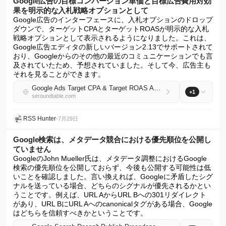
Google広告の目標コンバージョン単価と目標広告費用対効
果を明示的な入札戦略オプションとして
Google広告のインターフェースに、入札オプションのドロップ
ダウンで、ターゲットCPAとターゲットROASが明示的な入札
戦略オプションとして表示されるようになりました。これは、
Google広告エディタの新しいバージョン2.13でサポートされて
おり、Googleからのその他の最近のコミュニケーションでも言
及されていたため、予想されていました。そして今、広告主も
それを見ることができます。
Google Ads Target CPA & Target ROAS As Explicit Bidding Strategy Options
+1
seroundtable.com
RSS Hunter
•
7月29日
Google検索は、メタデータ競合における優先順位を公開し
ていません
GoogleのJohn Mueller氏は、メタデータ調整におけるGoogle
検索の優先順位を公開しておらず、今後も公開する可能性は低
いことを確認しました。言い換えれば、Googleに矛盾したシグ
ナルを送っている場合、どちらのシグナルが優先されるかとい
うことです。例えば、URL AからURL Bへの301リダイレクト
があり、URL BにURL Aへのcanonicalタグがある場合、Google
はどちらを信頼すべきかということです。