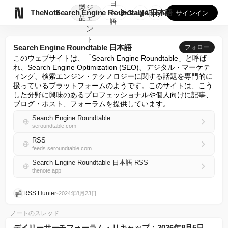
日
製
ジ

TheNote
Search Engine Roundtable 日本語
本
GooglePlay
AppStore
サインイン
品
ェ
語
ン
ト
Search Engine Roundtable 日本語
フォロー
このウェブサイトは、「Search Engine Roundtable」と呼ば
れ、Search Engine Optimization (SEO)、デジタル・マーケテ
ィング、検索エンジン・テクノロジーに関する話題を専門的に
扱っているプラットフォームのようです。このサイトは、こう
した分野に興味のあるプロフェッショナルや個人向けに記事、
ブログ・ポスト、フォーラムを提供しています。
Search Engine Roundtable
seroundtable.com
RSS
feeds.seroundtable.com
Search Engine Roundtable 日本語 RSS
thenote.app
RSS Hunter
•
2024年8月23日
ノートのスレッド
デイリーサーチフォーラム・リキャップ：2026年8月5日