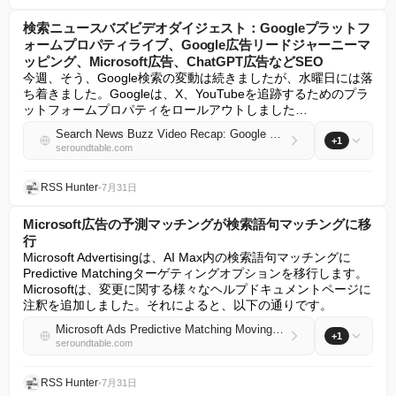
検索ニュースバズビデオダイジェスト：Googleプラットフ
ォームプロパティライブ、Google広告リードジャーニーマ
ッピング、Microsoft広告、ChatGPT広告などSEO
今週、そう、Google検索の変動は続きましたが、水曜日には落
ち着きました。Googleは、X、YouTubeを追跡するためのプラ
ットフォームプロパティをロールアウトしました…
Search News Buzz Video Recap: Google Platform Properties Live, Google Ads Lead Journey Mapping, Microsoft Ads, ChatGPT Ads & More SEO
+1
seroundtable.com
RSS Hunter
•
7月31日
Microsoft広告の予測マッチングが検索語句マッチングに移
行
Microsoft Advertisingは、AI Max内の検索語句マッチングに
Predictive Matchingターゲティングオプションを移行します。
Microsoftは、変更に関する様々なヘルプドキュメントページに
注釈を追加しました。それによると、以下の通りです。
Microsoft Ads Predictive Matching Moving To Search Term Matching
+1
seroundtable.com
RSS Hunter
•
7月31日