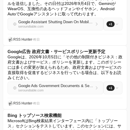
ルを送信しました。その日付は2026年9月4日で、Geminiが
WearOS、互換性のあるヘッドフォンやイヤホン、Android 
AutoでGoogleアシスタントに取って代わります。
Google Assistant Shutting Down On Mobile Devices On September 4
+1
seroundtable.com
RSS Hunter
•
昨日
Google広告 政府文書・サービスポリシー更新予定
Googleは、2026年10月5日に「その他の制限付きビジネス：政
府文書およびサービス」ポリシーを更新します。このポリシー
には多くの変更が加えられるため、政府文書およびサービスの
直接取得を促進するビジネスを行っている場合は、以下をお読
みください。
Google Ads Government Documents & Services Policy To Be Updated
+1
seroundtable.com
RSS Hunter
•
昨日
Bing トップソース検索機能
MicrosoftはBing検索結果インターフェース内に「トップソー
ス」セクションをテストしています。このセクションには、サ