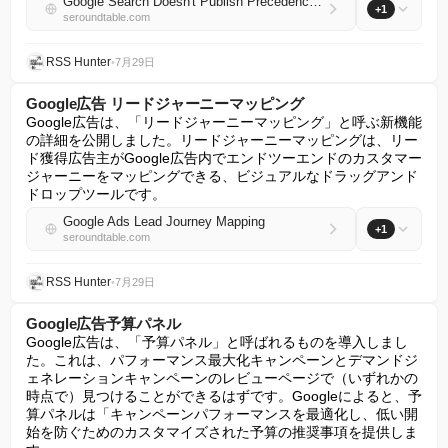
Google Search Doesn't Publish Precedence For Metadata In Conflict
+1
seroundtable.com
RSS Hunter
•
7月29日
Google広告 リードジャーニーマッピング
Google広告は、「リードジャーニーマッピング」と呼ぶ新機能
の詳細を公開しました。リードジャーニーマッピングは、リー
ド獲得広告主がGoogle広告内でエンドツーエンドのカスタマー
ジャーニーをマッピングできる、ビジュアルなドラッグアンド
ドロップツールです。
Google Ads Lead Journey Mapping
+1
seroundtable.com
RSS Hunter
•
7月29日
Google広告予算パネル
Google広告は、「予算パネル」と呼ばれるものを導入しまし
た。これは、パフォーマンス最大化キャンペーンとデマンドジ
ェネレーションキャンペーンのレビューページで（いずれかの
時点で）見つけることができるはずです。Googleによると、予
算パネルは「キャンペーンパフォーマンスを最適化し、低い開
始を防ぐためのカスタマイズされた予算の推奨事項を提供しま