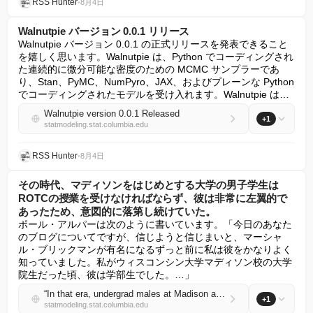
RSS Hunter
•
8月4日
Walnutpie バージョン 0.0.1 リリース
Walnutpie バージョン 0.0.1 の正式リリースを発表できること
を嬉しく思います。Walnutpie は、Python でコーディングされ
た連続的に微分可能な密度のための MCMC サンプラーであ
り、Stan、PyMC、NumPyro、JAX、およびプレーンな Python 
でコーディングされたモデルを受け入れます。Walnutpie は…
Walnutpie version 0.0.1 Released
+1
statmodeling.stat.columbia.edu
RSS Hunter
•
8月4日
その時代、マディソンをはじめとする大学の男子学生は
ROTCの授業を受けなければならず、彼は非常に左翼的で
あったため、意図的に落第し続けていた。
ポール・アルパーは次のように書いています。「今日のあなた
のブログについてですが、信じようと信じまいと、マーシャ
ル・ブリックマンが有名になるずっと前に私は彼をかなりよく
知っていました。私がウィスコンシン大学マディソン校の大学
院生だった頃、彼は学部生でした。…」
“In that era, undergrad males at Madison and elsewhere, had to take ROTC classes, and he kept intentionally failing them because he was very leftwing politically.”
+1
statmodeling.stat.columbia.edu