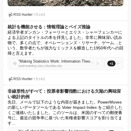
RSS Hunter
•
7月14日
統計を機能させる：情報理論とベイズ推論
経済学者ダンカン・フォーリーとエリス・シャーフェンカーに
よる上記のタイトルの本を拝見しました。非常に興味深い読み
物で、多くの点で、オペレーションズ・リサーチ、ゲーム…と
いう、数学者たちが強力なミックスを醸造した1950年代への回
帰と言えます。
“Making Statistics Work: Information Theory and Bayesian Inference”
+1
statmodeling.stat.columbia.edu
RSS Hunter
•
7月14日
非線形性がすべて：投票者影響指数における欠陥の興味深
い統計的例
先日、メールで以下のような内容が届きました。PowerMoves 
の新しいデータツールである Voter Impact Index をご紹介した
くご連絡いたしました。このツールは、米国のすべての郵便番
号に、最近の競争率に基づいた有権者影響スコアを割り当てま
す…