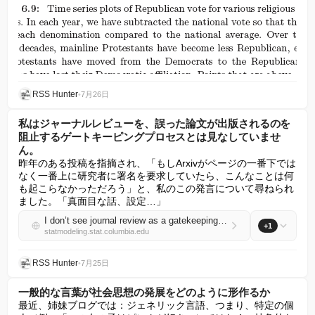
RSS Hunter
•
7月26日
私はジャーナルレビューを、誤った論文が出版されるのを
阻止するゲートキーピングプロセスとは見なしていませ
ん。
昨年のある投稿を指摘され、「もしArxivがページの一番下では
なく一番上に研究者に署名を要求していたら、こんなことは何
も起こらなかっただろう」と、私のこの発言について尋ねられ
ました。「真面目な話、設定…」
I don’t see journal review as a gatekeeping process that will keep erroneous articles from being published
+1
statmodeling.stat.columbia.edu
RSS Hunter
•
7月25日
一般的な言葉が社会思想の発展をどのように形作るか
最近、姉妹ブログでは：ジェネリック言語、つまり、特定の個