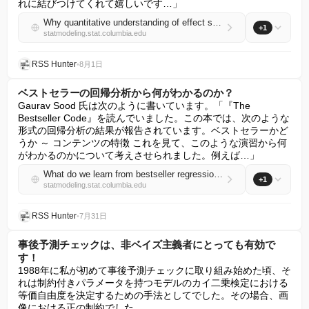
れに結びつけてくれて嬉しいです…」
Why quantitative understanding of effect sizes matters, even if all you care about is the presence of the effect
+1
statmodeling.stat.columbia.edu
RSS Hunter
•
8月1日
ベストセラーの回帰分析から何がわかるのか？
Gaurav Sood 氏は次のように書いています。「『The 
Bestseller Code』を読んでいました。この本では、次のような
形式の回帰分析の結果が報告されています。ベストセラーかど
うか ～ コンテンツの特徴 これを見て、このような演習から何
がわかるのかについて考えさせられました。例えば…」
What do we learn from bestseller regressions?
+1
statmodeling.stat.columbia.edu
RSS Hunter
•
7月31日
事後予測チェックは、非ベイズ主義者にとっても有効で
す！
1988年に私が初めて事後予測チェックに取り組み始めた頃、そ
れは制約付きパラメータを持つモデルのカイ二乗検定における
等価自由度を決定するための手法としてでした。その場合、画
像における正の制約でした…