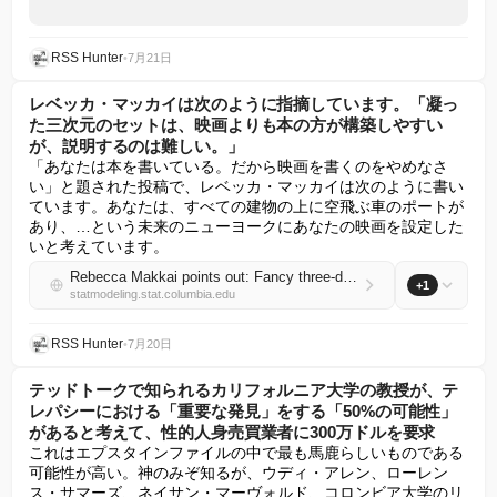
RSS Hunter
•
7月21日
レベッカ・マッカイは次のように指摘しています。「凝っ
た三次元のセットは、映画よりも本の方が構築しやすい
が、説明するのは難しい。」
「あなたは本を書いている。だから映画を書くのをやめなさ
い」と題された投稿で、レベッカ・マッカイは次のように書い
ています。あなたは、すべての建物の上に空飛ぶ車のポートが
あり、…という未来のニューヨークにあなたの映画を設定した
いと考えています。
Rebecca Makkai points out: Fancy three-dimensional sets are easier to construct in books than in movies, but harder to explain
+1
statmodeling.stat.columbia.edu
RSS Hunter
•
7月20日
テッドトークで知られるカリフォルニア大学の教授が、テ
レパシーにおける「重要な発見」をする「50%の可能性」
があると考えて、性的人身売買業者に300万ドルを要求
これはエプスタインファイルの中で最も馬鹿らしいものである
可能性が高い。神のみぞ知るが、ウディ・アレン、ローレン
ス・サマーズ、ネイサン・マーヴォルド、コロンビア大学のリ