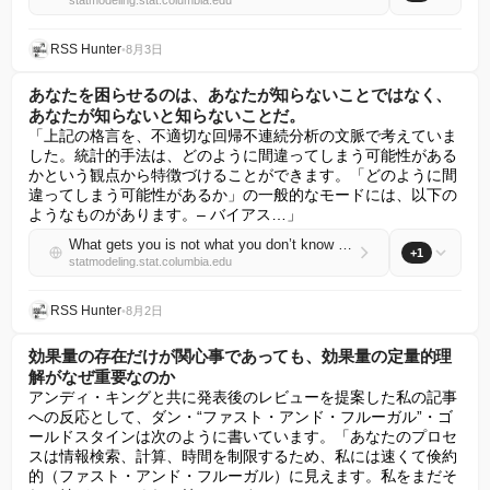
statmodeling.stat.columbia.edu
RSS Hunter
•
8月3日
あなたを困らせるのは、あなたが知らないことではなく、
あなたが知らないと知らないことだ。
「上記の格言を、不適切な回帰不連続分析の文脈で考えていま
した。統計的手法は、どのように間違ってしまう可能性がある
かという観点から特徴づけることができます。「どのように間
違ってしまう可能性があるか」の一般的なモードには、以下の
ようなものがあります。– バイアス…」
What gets you is not what you don’t know but what you don’t know you don’t know.
+1
statmodeling.stat.columbia.edu
RSS Hunter
•
8月2日
効果量の存在だけが関心事であっても、効果量の定量的理
解がなぜ重要なのか
アンディ・キングと共に発表後のレビューを提案した私の記事
への反応として、ダン・“ファスト・アンド・フルーガル”・ゴ
ールドスタインは次のように書いています。「あなたのプロセ
スは情報検索、計算、時間を制限するため、私には速くて倹約
的（ファスト・アンド・フルーガル）に見えます。私をまだそ