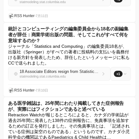
statmodeling.stat.columbia.edu
RSS Hunter
•
7月11日
統計とコンピューティングの編集委員会から18名の副編集
者が辞任：商業学術出版の問題、そしてこれがすべて何を
意味するのか？
ジャーナル「Statistics and Computing」の編集委員18名が、
出版社（Springer）がすべての著者に投稿料の支払いを義務付
ける新方針を発表したため、辞任したというメッセージに私も
CCで送られました。
18 Associate Editors resign from Statistics and Computing editorial board: Problems with commercial scholarly publishing, and what does this all mean?
+1
statmodeling.stat.columbia.edu
RSS Hunter
•
7月10日
ある医学雑誌は、25年間にわたり掲載してきた症例報告
が、実際にはフィクションであると述べている
Retraction Watchが報じるところによると、カナダの学術誌が
過去25年間に発表した138件の症例報告に、免責事項を追加す
るための訂正を発行しました。その免責事項とは、「記述され
ている症例は架空のものである」というものです。カナダ小児
科学会の機関誌であるPaediatrics & Child Healthは…