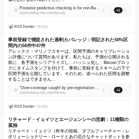
Posterior predictive checking is for non-Bayesians too!
+1
statmodeling.stat.columbia.edu
RSS Hunter
•
7月30日
事前登録で捕捉された過剰カバレッジ：明記された50%区
間内の56件中47件
アレックス・マリノフスキーは、区間予測のキャリブレーショ
ン評価について質問があります。私たちは、予測が公開される
前に、各予測をシリアライズし、ハッシュ化し、Bitcoinブロッ
クにタイムスタンプを付けて、事前に登録するスキームの下で
区間予測を公開しています。そのため、述べられた区間を調整
することはできません…
“Over-coverage caught by pre-registration: 47 of 56 inside a stated 50% interval”
+1
statmodeling.stat.columbia.edu
RSS Hunter
•
7月29日
リチャード・イェイツとエージェンシーの悲劇：11種類の
孤独
リチャード・イェイツ（昨年の投稿、ダブルフィーチャー：レ
ボリューショナリー・ロードとあの厄介なチャットボットを参