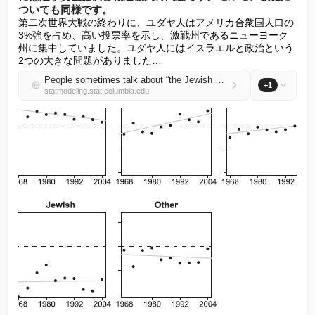
ついても同様です。
第二次世界大戦の終わりに、ユダヤ人はアメリカ合衆国人口の
3%強を占め、高い投票率を示し、激戦州であるニューヨーク
州に集中していました。ユダヤ人にはイスラエルと政治という
2つの大きな問題がありました…
People sometimes talk about “the Jewish vote,” but what’s relevant is not really the Jewish vote or Jewish public opinion; it’s really about campaign contributions and the news media. Also similar with Mormons.
+1
statmodeling.stat.columbia.edu