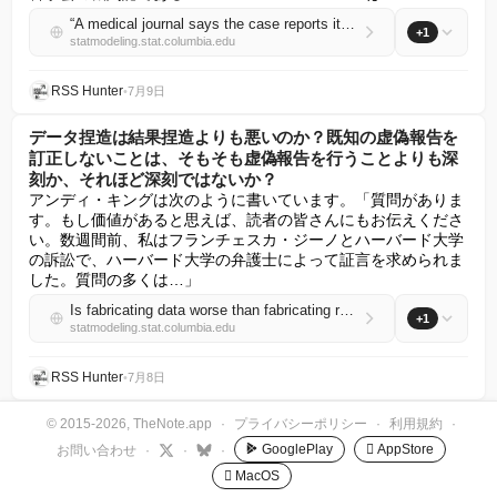
“A medical journal says the case reports it has published for 25 years are, in fact, fiction”
+1
statmodeling.stat.columbia.edu
RSS Hunter
•
7月9日
データ捏造は結果捏造よりも悪いのか？既知の虚偽報告を
訂正しないことは、そもそも虚偽報告を行うことよりも深
刻か、それほど深刻ではないか？
アンディ・キングは次のように書いています。「質問がありま
す。もし価値があると思えば、読者の皆さんにもお伝えくださ
い。数週間前、私はフランチェスカ・ジーノとハーバード大学
の訴訟で、ハーバード大学の弁護士によって証言を求められま
した。質問の多くは…」
Is fabricating data worse than fabricating results? Is failing to correct a known false report more or less serious than making the false report in the first place?
+1
statmodeling.stat.columbia.edu
RSS Hunter
•
7月8日
調査統計:エネルギーバランスの重みのおもちゃ例
© 2015-2026, TheNote.app
·
プライバシーポリシー
·
利用規約
·
先週、Times/Siena Poll にもたらされる大きな変更点について
GooglePlay
 AppStore
お問い合わせ
·
·
·
話しました。新しいウェイト変数：サポートスコア = E(2024
 MacOS
年の投票 | その他のX変数)。新しいウェイト方法：エネルギー