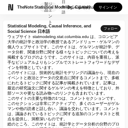
日
製
ジ

TheNote
Statistical Modeling, Causal I...
本
GooglePlay
AppStore
サインイン
品
ェ
語
ン
ト
Statistical Modeling, Causal Inference, and
フォロー
Social Science 日本語
ウェブサイト statmodeling.stat.columbia.edu は、コロンビア
大学の統計学と政治学の教授であるアンドリュー・ゲルマンの
個人ウェブサイトです。このサイトは、ゲルマンが統計学、デ
ータ分析、関連分野に関する様々なトピックについての考えを
掲載するブログのようです。このサイトは、内容を重視し、派
手なビジュアルよりもシンプルでストレートフォワードなデザ
インを特徴としています。

このサイトには、技術的な統計モデリングの議論から、現在の
イベントと政治とデータの交差点に関するコメントまで、多岐
にわたるトピックに関する記事が掲載されています。記事は、
最近の研究論文に関するゲルマンの考えを特徴としており、外
部ソースや更なる読み物へのリンクも含まれています。

このサイトの主要な特徴の1つは、コメントセクションです。
このセクションは非常にアクティブで、多くのユーザーがゲル
マンや他の読者と話し合い、議論を交わしています。コメント
は、議論されているトピックに関する追加のコンテキストと視
点を提供し、洞察深いものです。

総のところ、このサイトは、統計学とデータ分析の分野のプロ