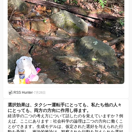
RSS Hunter
•
7月28日
選択効果は、タクシー運転手にとっても、私たち他の人々
にとっても、両方の方向に作用し得ます。
経済学の二つの考え方について話したのを覚えていますか？例
えば、ここにあります：社会科学の論理は二つの方向に働くこ
とができます。生成モデルは、仮定された選好を与えられた行
動を予測し、推論的推論は、観察された行動を与えられた選好