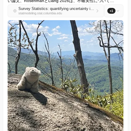
い論文、RosenmanとLiang 2026は、不確実性について…
Survey Statistics: quantifying uncertainty in ranked choice voting polls
+1
statmodeling.stat.columbia.edu