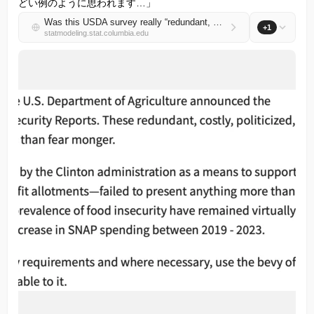
どい例のように思われます…」
Was this USDA survey really “redundant, costly, politicized, and extraneous”?
+1
statmodeling.stat.columbia.edu