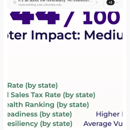
It’s all about the nonlinearity: An interesting statistical example of flaws in a voter impact index
+1
statmodeling.stat.columbia.edu