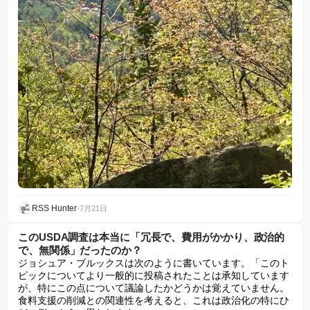
RSS Hunter
•
7月21日
このUSDA調査は本当に「冗長で、費用がかかり、政治的
で、無関係」だったのか？
ジョシュア・ブルックスは次のように書いています。「このト
ピックについてより一般的に投稿されたことは承知しています
が、特にこの点について議論したかどうかは覚えていません。
食料支援の削減との関連性を考えると、これは政治化の特にひ