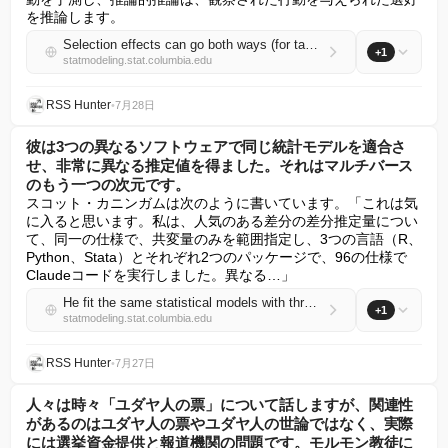
を推論します。
Selection effects can go both ways (for taxi drivers as well as the rest of us)
+1
statmodeling.stat.columbia.edu
RSS Hunter
•
7月28日
彼は3つの異なるソフトウェアで同じ統計モデルを適合さ
せ、非常に異なる推定値を得ました。それはマルチバース
のもう一つの次元です。
スコット・カニンガムは次のように書いています。「これは気
に入ると思います。私は、人気のある差分の差分推定量につい
て、同一の仕様で、共変量のみを範囲指定し、3つの言語（R、
Python、Stata）とそれぞれ2つのパッケージで、96の仕様で
Claudeコードを実行しました。異なる…」
He fit the same statistical models with three different software and got much different estimates. It’s another dimension of the multiverse.
+1
statmodeling.stat.columbia.edu
RSS Hunter
•
7月27日
人々は時々「ユダヤ人の票」について話しますが、関連性
があるのはユダヤ人の票やユダヤ人の世論ではなく、実際
には選挙資金提供と報道機関の問題です。モルモン教徒に