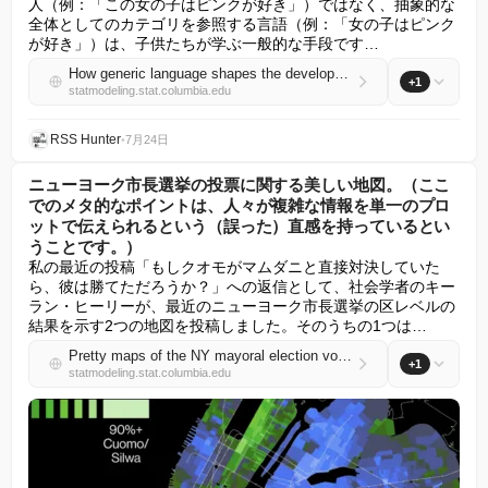
人（例：「この女の子はピンクが好き」）ではなく、抽象的な
全体としてのカテゴリを参照する言語（例：「女の子はピンク
が好き」）は、子供たちが学ぶ一般的な手段です…
How generic language shapes the development of social thought
+1
statmodeling.stat.columbia.edu
RSS Hunter
•
7月24日
ニューヨーク市長選挙の投票に関する美しい地図。（ここ
でのメタ的なポイントは、人々が複雑な情報を単一のプロ
ットで伝えられるという（誤った）直感を持っているとい
うことです。）
私の最近の投稿「もしクオモがマムダニと直接対決していた
ら、彼は勝てただろうか？」への返信として、社会学者のキー
ラン・ヒーリーが、最近のニューヨーク市長選挙の区レベルの
結果を示す2つの地図を投稿しました。そのうちの1つは…
Pretty maps of the NY mayoral election vote. (The meta-point here is that people have a (false) intuition that any complicated piece of information can be conveyed in a single plot.)
+1
statmodeling.stat.columbia.edu