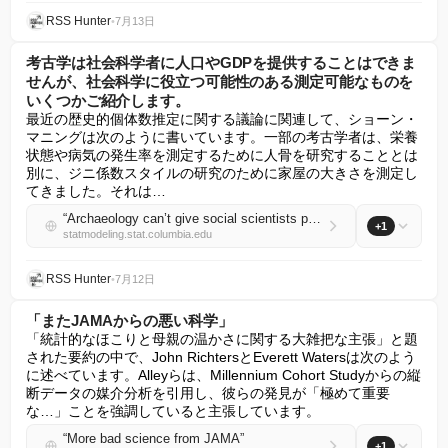
RSS Hunter
•
7月13日
考古学は社会科学者に人口やGDPを提供することはできま
せんが、社会科学に役立つ可能性のある測定可能なものを
いくつかご紹介します。
最近の歴史的個体数推定に関する議論に関連して、ショーン・
マニングは次のように書いています。一部の考古学者は、栄養
状態や病気の発生率を測定するために人骨を研究することとは
別に、ジニ係数スタイルの研究のために家屋の大きさを測定し
てきました。それは…
“Archaeology can’t give social scientists population or GDP, but here are some things we can measure that might be useful for social science.”
+1
statmodeling.stat.columbia.edu
RSS Hunter
•
7月12日
「またJAMAからの悪い科学」
「統計的なほこりと母親の温かさに関する大雑把な主張」と題
された要約の中で、John RichtersとEverett Watersは次のよう
に述べています。Alleyらは、Millennium Cohort Studyからの縦
断データの媒介分析を引用し、彼らの発見が「極めて重要
な…」ことを強調していると主張しています。
“More bad science from JAMA”
+1