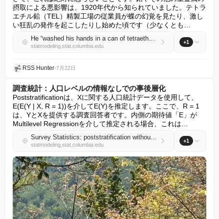
摂取による悪影響は、1920年代から知られていました。テトラ
エチル鉛（TEL）精製工場の従業員が蝶の幻覚を見たり、激し
い狂乱の発作を起こしたりし始めた頃です（少なくとも…
He “washed his hands in a can of tetraethyl lead at a press conference, claiming he was ‘not taking any chance whatever’. He knew this to be a lie, having already succumbed to a bout of lead poisoning.”
+1
statmodeling.stat.columbia.edu
RSS Hunter
•
7月22日
調査統計：人口レベルの情報なしでの事後層化
Poststratificationは、Xに関する人口統計データを使用して、
E(E(Y | X, R = 1))を介してE(Y)を推定します。ここで、R = 1
は、YとXを提供する調査回答者です。内側の期待値「E」が
Multilevel Regressionを介して推定される場合、これは…
Survey Statistics: poststratification without population level information
+1
statmodeling.stat.columbia.edu