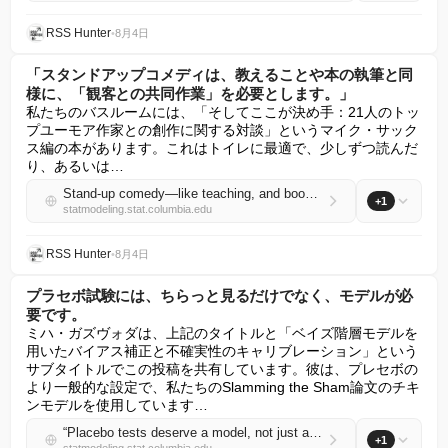
RSS Hunter
•
8月4日
「スタンドアップコメディは、教えることや本の執筆と同
様に、「観客との共同作業」を必要とします。」
私たちのバスルームには、「そしてここが決め手：21人のトッ
プユーモア作家との創作に関する対談」というマイク・サック
ス編の本があります。これはトイレに最適で、少しずつ読んだ
り、あるいは…
Stand-up comedy—like teaching, and book writing—requires “a collaboration with the audience.”
+1
statmodeling.stat.columbia.edu
RSS Hunter
•
8月4日
プラセボ試験には、ちらっと見るだけでなく、モデルが必
要です。
ミハ・ガズヴォダは、上記のタイトルと「ベイズ階層モデルを
用いたバイアス補正と不確実性のキャリブレーション」という
サブタイトルでこの投稿を共有しています。彼は、プレセボの
より一般的な設定で、私たちのSlamming the Sham論文のチキ
ンモデルを使用しています…
“Placebo tests deserve a model, not just a glance.”
+1