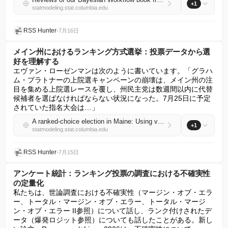
+1
statmodeling.stat.columbia.edu
RSS Hunter
•
7月16日
メイン州におけるランキング方式選挙：投票データから選
好を理解する
エヴァン・ローゼンマンは次のように書いています。「グラハ
ム・プラトナーの上院選キャンペーンの崩壊は、メイン州の注
目を集める上院選レースを覆し、州民主党は数週間以内に代替
候補者を選ばなければならない状況になった。7月25日に予定
されていた指名大会は…」
A ranked-choice election in Maine: Using voting data to understand preferences
+1
statmodeling.stat.columbia.edu
RSS Hunter
•
7月15日
アンケート統計：ランキング投票の調査における不確実性
の定量化
私たちは、世論調査における不確実性（マージン・オブ・エラ
ー、トータル・マージン・オブ・エラー、トータル・マージ
ン・オブ・エラー II参照）について話し、ランク付けされたデ
ータ（爆発ロジット参照）についても話したことがある。新し