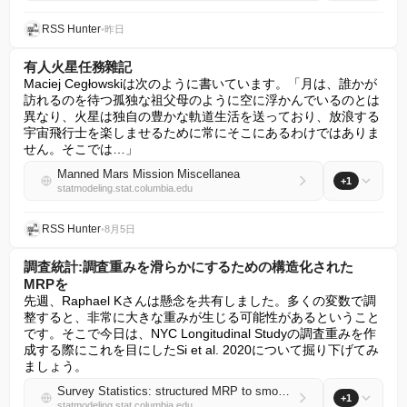
RSS Hunter
•
昨日
有人火星任務雜記
Maciej Cegłowskiは次のように書いています。「月は、誰かが
訪れるのを待つ孤独な祖父母のように空に浮かんでいるのとは
異なり、火星は独自の豊かな軌道生活を送っており、放浪する
宇宙飛行士を楽しませるために常にそこにあるわけではありま
せん。そこでは…」
Manned Mars Mission Miscellanea
+1
statmodeling.stat.columbia.edu
RSS Hunter
•
8月5日
調査統計:調査重みを滑らかにするための構造化された
MRPを
先週、Raphael Kさんは懸念を共有しました。多くの変数で調
整すると、非常に大きな重みが生じる可能性があるということ
です。そこで今日は、NYC Longitudinal Studyの調査重みを作
成する際にこれを目にしたSi et al. 2020について掘り下げてみ
ましょう。
Survey Statistics: structured MRP to smooth survey weights
+1
statmodeling.stat.columbia.edu