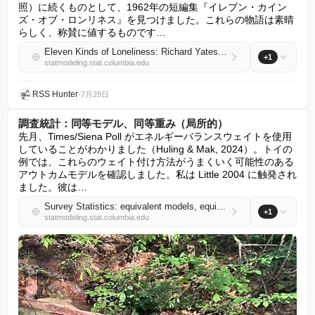
照）に続くものとして、1962年の短編集『イレブン・カイン
ズ・オブ・ロンリネス』を見つけました。これらの物語は素晴
らしく、称賛に値するものです…
Eleven Kinds of Loneliness: Richard Yates and the tragedy of agency
+1
statmodeling.stat.columbia.edu
RSS Hunter
•
7月29日
調査統計：同等モデル、同等重み（局所的）
先月、Times/Siena Poll がエネルギーバランスウェイトを使用
していることがわかりました（Huling & Mak, 2024）。トイの
例では、これらのウェイト付け方法がうまくいく可能性のある
アウトカムモデルを確認しました。私は Little 2004 に触発され
ました。彼は…
Survey Statistics: equivalent models, equivalent weights (locally)
+1
statmodeling.stat.columbia.edu