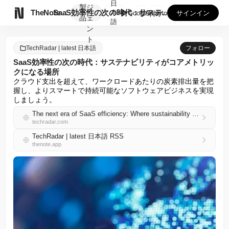
日
製
ジ

TheNote
SaaS効率性の次の時代：サステナビリティがコアメトリックに...
本
GooglePlay
AppStore
サインイン
品
ェ
語
ン
ト
TechRadar | latest 日本語
フォロー
SaaS効率性の次の時代：サステナビリティがコアメトリッ
クになる場所
クラウド支出を超えて、ワークロードあたりの炭素排出量を把
握し、よりスマートで持続可能なソフトウェアビジネスを実現
しましょう。
The next era of SaaS efficiency: Where sustainability becomes a core metric
techradar.com
TechRadar | latest 日本語 RSS
thenote.app