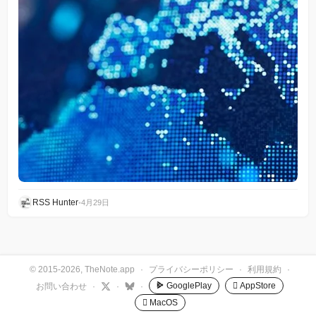
RSS Hunter
•
4月29日
© 2015-2026, TheNote.app
·
プライバシーポリシー
·
利用規約
·
GooglePlay
 AppStore
お問い合わせ
·
·
·
 MacOS