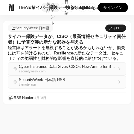
日
製
ジ

TheNote
サイバー保険データが、CISO（最高情報セキュリティ責任者）...
本
GooglePlay
AppStore
サインイン
品
ェ
語
ン
ト
SecurityWeek 日本語
フォロー
サイバー保険データが、CISO（最高情報セキュリティ責任
者）に予算交渉の新たな武器を与える
経営陣はアラートを無視することがあるかもしれないが、損失
には耳を傾けるものだ。Resilienceの新たなデータは、セキュ
リティの脆弱性と財務的な影響を直接的に結びつけている。
Cyber Insurance Data Gives CISOs New Ammo for Budget Talks
securityweek.com
SecurityWeek 日本語 RSS
thenote.app
RSS Hunter
•
4月28日