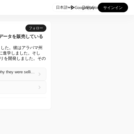

日本語
GooglePlay
AppStore
サインイン
フォロー
生のデータを販売している
ました。彼はアラバマ州
に進学しました。そし
リを開発しました。その
The founder of Scholly sold his scholarship app to Sallie Mae. He says they fired him for asking why they were selling students’ data.