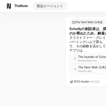
TheNote
製品
エージェント
The Next Web 日本語
Schollyの創設者は
のか尋ねたため、解雇
クリストファー・グレイ
バーミングハムで育ち、
て、その経験を活かして
アプリは…
thenextweb.com
The Next Web 日本
thenote.app
RSS Hunter
•
4月28日