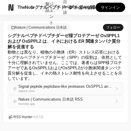
日
製
ジ

TheNote
シグナルペプチドペプチダーゼ様プロテアーゼ OsSPPL1 ...
本
GooglePlay
AppStore
サインイン
品
ェ
語
ン
ト
Nature | Communications 日本語
フォロー
シグナルペプチドペプチダーゼ様プロテアーゼ OsSPPL1
および OsSPPL2 は、イネにおける ER 関連タンパク質分
解を促進する
動物とは異なり、植物の小胞体（ER）ストレス応答における
シグナルペプチドペプチダーゼ（SPP）の役割は、依然として
十分に理解されていません。ここでは、著者らはSPP様プロテ
アーゼであるOsSPPL1およびOsSPPL2が小胞体関連タンパク
質分解を促進し、イネの熱ストレス耐性を向上させることを示
しています。
Signal peptide peptidase-like proteases OsSPPL1 and OsSPPL2 facilitate ER-associated protein degradation in rice
nature.com
Nature | Communications 日本語 RSS
thenote.app
RSS Hunter
•
5月7日