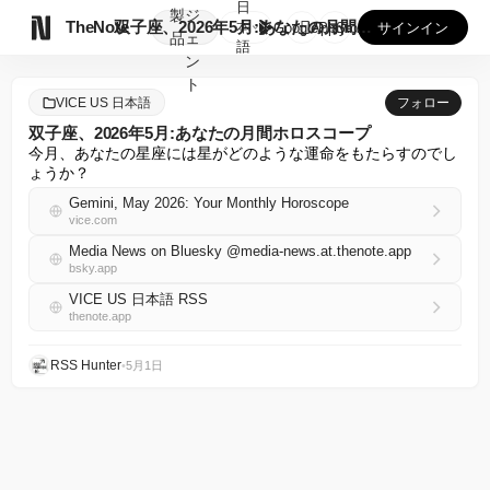
日
製
ジ

TheNote
双子座、2026年5月:あなたの月間ホロスコープ
本
GooglePlay
AppStore
サインイン
品
ェ
語
ン
ト
VICE US 日本語
フォロー
双子座、2026年5月:あなたの月間ホロスコープ
今月、あなたの星座には星がどのような運命をもたらすのでし
ょうか？
Gemini, May 2026: Your Monthly Horoscope
vice.com
Media News on Bluesky @media-news.at.thenote.app
bsky.app
VICE US 日本語 RSS
thenote.app
RSS Hunter
•
5月1日