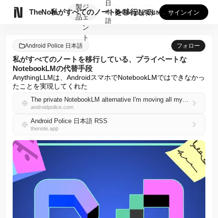
日
製
ジ

TheNote
私がすべてのノートを移行している、プライベートなNotebo...
本
GooglePlay
AppStore
サインイン
品
ェ
語
ン
ト
Android Police 日本語
フォロー
私がすべてのノートを移行している、プライベートな
NotebookLMの代替手段
AnythingLLMは、AndroidスマホでNotebookLMではできなかっ
たことを実現してくれた
The private NotebookLM alternative I'm moving all my notes to
androidpolice.com
Android Police 日本語 RSS
thenote.app