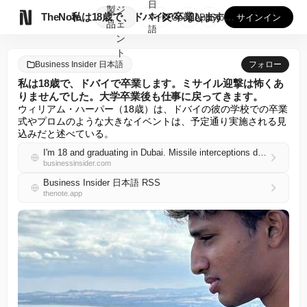
日
製
ジ

TheNote
私は18歳で、ドバイで卒業します。ミサイル迎撃は怖くありませ...
本
GooglePlay
AppStore
サインイン
品
ェ
語
ン
ト
Business Insider 日本語
フォロー
私は18歳で、ドバイで卒業します。ミサイル迎撃は怖くあ
りませんでした。大学卒業後も仕事に戻ってきます。
ウィリアム・ハーパー（18歳）は、ドバイの彼の学校での卒業
式やプロムのような大きなイベントは、予定通り実施される見
込みだと述べている。
I'm 18 and graduating in Dubai. Missile interceptions didn't scare me — I'd still come back to work after college.
businessinsider.com
Business Insider 日本語 RSS
thenote.app