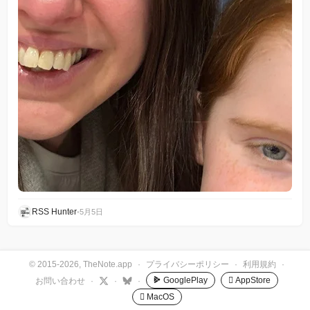
RSS Hunter
•
5月5日
© 2015-2026, TheNote.app
·
プライバシーポリシー
·
利用規約
·
GooglePlay
 AppStore
お問い合わせ
·
·
·
 MacOS