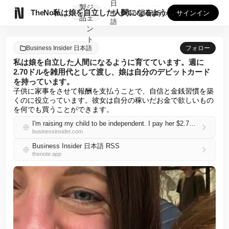
日
製
ジ

TheNote
私は娘を自立した人間になるように育てています。週に2.70ド...
本
GooglePlay
AppStore
サインイン
品
ェ
語
ン
ト
Business Insider 日本語
フォロー
私は娘を自立した人間になるように育てています。週に
2.70ドルを雑用代として渡し、娘は自分のデビットカード
を持っています。
子供に家事をさせて報酬を支払うことで、自信と金銭習慣を築
くのに役立っています。彼女は自分の稼いだお金で欲しいもの
を何でも買うことができます。
I'm raising my child to be independent. I pay her $2.70 a week for chores, and she has her own debit card.
businessinsider.com
Business Insider 日本語 RSS
thenote.app