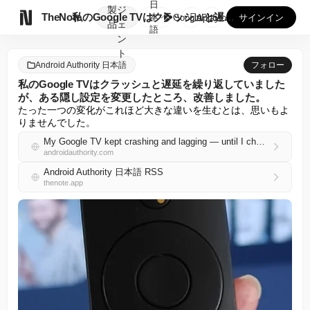
日
製
ジ

TheNote
私のGoogle TVはクラッシュと遅延を繰り返していました...
本
GooglePlay
AppStore
サインイン
品
ェ
語
ン
ト
Android Authority 日本語
フォロー
私のGoogle TVはクラッシュと遅延を繰り返していました
が、ある隠し設定を変更したところ、改善しました。
たった一つの変化がこれほど大きな違いを生むとは、思いもよ
りませんでした。
My Google TV kept crashing and lagging — until I changed one hidden setting
androidauthority.com
Android Authority 日本語 RSS
thenote.app