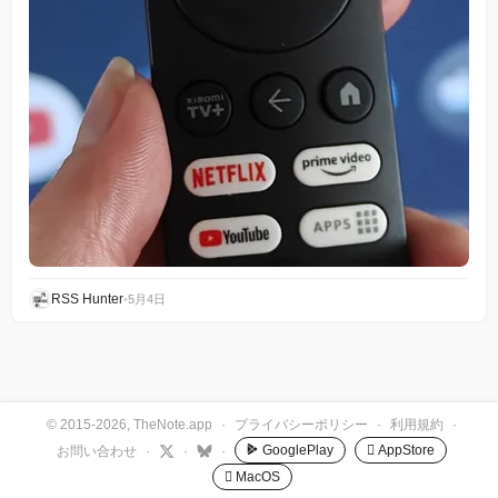
RSS Hunter
•
5月4日
© 2015-2026, TheNote.app
·
プライバシーポリシー
·
利用規約
·
GooglePlay
 AppStore
お問い合わせ
·
·
·
 MacOS