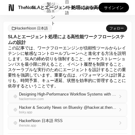
日
製
ジ

TheNote
SLAとエージェント処理による高性能ワークフローシステムの設...
本
GooglePlay
AppStore
サインイン
品
ェ
語
ン
ト
HackerNoon 日本語
フォロー
SLAとエージェント処理による高性能ワークフローシステ
ムの設計
この記事では、ワークフローエンジンが信頼性ツールからレイ
テンシに敏感なコントロールプレーンへと進化する方法を説明
します。SLAの締め切りを強制すること、オーケストレーショ
ンパスを最小限に抑えること、イベント履歴を制限すること、
スケーラブルな実行のためにエージェントを設計することの重
要性を強調しています。重要な点は、パフォーマンスは計算よ
りも、時間予算、キュー遅延、状態を効率的に管理することに
依存するということです。
Designing High-Performance Workflow Systems with SLA and Agent Processing
hackernoon.com
Hacker & Security News on Bluesky @hacker.at.thenote.app
bsky.app
HackerNoon 日本語 RSS
thenote.app