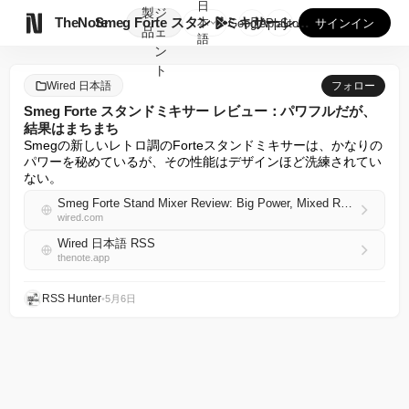
日
製
ジ

TheNote
Smeg Forte スタンドミキサー レビュー：パワフルだ...
本
GooglePlay
AppStore
サインイン
品
ェ
語
ン
ト
Wired 日本語
フォロー
Smeg Forte スタンドミキサー レビュー：パワフルだが、
結果はまちまち
Smegの新しいレトロ調のForteスタンドミキサーは、かなりの
パワーを秘めているが、その性能はデザインほど洗練されてい
ない。
Smeg Forte Stand Mixer Review: Big Power, Mixed Results
wired.com
Wired 日本語 RSS
thenote.app
RSS Hunter
•
5月6日