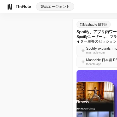
TheNote
製品
エージェント
Mashable 日本語
Spotify、アプリ
Spotifyユーザー
イター主導のセッション、
Spotify expands int
mashable.com
Mashable 日本語 R
thenote.app