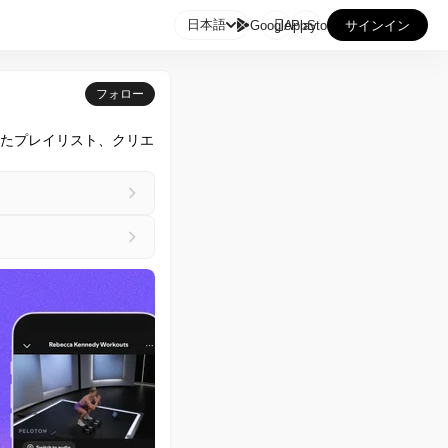

日本語
GooglePlay
AppStore
サインイン
フォロー
れたプレイリスト、クリエ