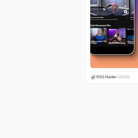
RSS Hunter
•
4月27日