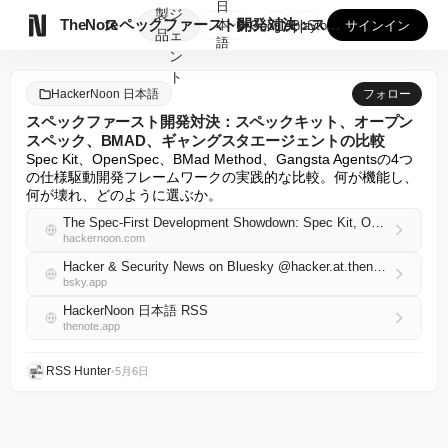
日
製
ジ

TheNote
スペックファースト開発対決：スペックキット、オープンスペック...
本
GooglePlay
AppStore
サインイン
品
ェ
語
ン
ト
HackerNoon 日本語
フォロー
スペックファースト開発対決：スペックキット、オープン
スペック、BMAD、ギャングスタエージェントの比較
Spec Kit、OpenSpec、BMad Method、Gangsta Agentsの4つ
の仕様駆動開発フレームワークの実践的な比較。何が機能し、
何が壊れ、どのように選ぶか。
The Spec-First Development Showdown: Spec Kit, OpenSpec, BMad and Gangsta Agents Compared
hackernoon.com
Hacker & Security News on Bluesky @hacker.at.thenote.app
bsky.app
HackerNoon 日本語 RSS
thenote.app
RSS Hunter
•
5月6日