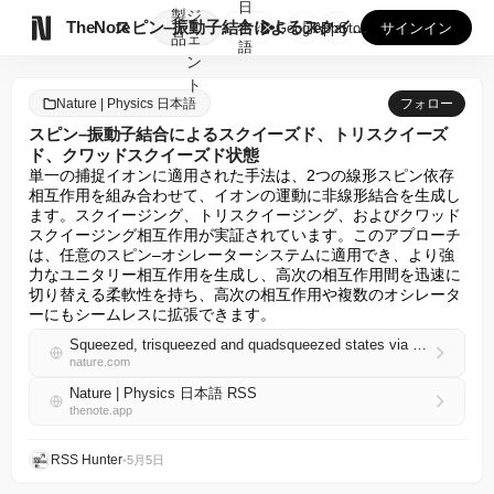
日
製
ジ

TheNote
スピン–振動子結合によるスクイーズド、トリスクイーズド、クワ...
本
GooglePlay
AppStore
サインイン
品
ェ
語
ン
ト
Nature | Physics 日本語
フォロー
スピン–振動子結合によるスクイーズド、トリスクイーズ
ド、クワッドスクイーズド状態
単一の捕捉イオンに適用された手法は、2つの線形スピン依存
相互作用を組み合わせて、イオンの運動に非線形結合を生成し
ます。スクイージング、トリスクイージング、およびクワッド
スクイージング相互作用が実証されています。このアプローチ
は、任意のスピン–オシレーターシステムに適用でき、より強
力なユニタリー相互作用を生成し、高次の相互作用間を迅速に
切り替える柔軟性を持ち、高次の相互作用や複数のオシレータ
ーにもシームレスに拡張できます。
Squeezed, trisqueezed and quadsqueezed states via spin–oscillator coupling
nature.com
Nature | Physics 日本語 RSS
thenote.app
RSS Hunter
•
5月5日