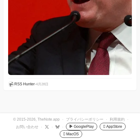
RSS Hunter
•
4月28日
© 2015-2026, TheNote.app
·
プライバシーポリシー
·
利用規約
·
GooglePlay
 AppStore
お問い合わせ
·
·
·
 MacOS