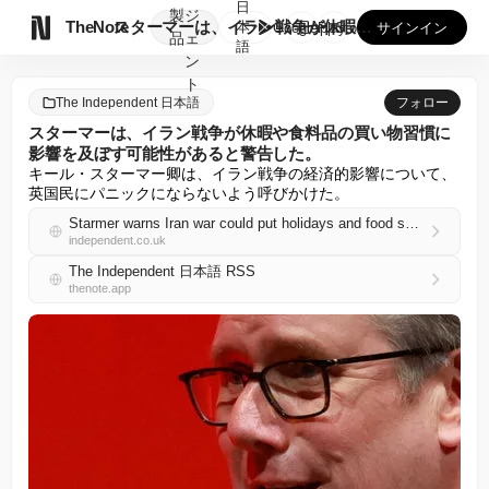
日
製
ジ

TheNote
スターマーは、イラン戦争が休暇や食料品の買い物習慣に影響を及...
本
GooglePlay
AppStore
サインイン
品
ェ
語
ン
ト
The Independent 日本語
フォロー
スターマーは、イラン戦争が休暇や食料品の買い物習慣に
影響を及ぼす可能性があると警告した。
キール・スターマー卿は、イラン戦争の経済的影響について、
英国民にパニックにならないよう呼びかけた。
Starmer warns Iran war could put holidays and food shopping habits under threat
independent.co.uk
The Independent 日本語 RSS
thenote.app