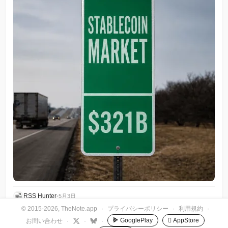
RSS Hunter
•
5月3日
© 2015-2026, TheNote.app
·
プライバシーポリシー
·
利用規約
·
GooglePlay
 AppStore
お問い合わせ
·
·
·