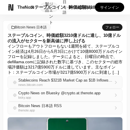
日
製
ジ

TheNote
ステーブルコイン、時価総額3210億ドルに達し、10億ドルの...
本
GooglePlay
AppStore
サインイン
品
ェ
語
ン
ト
Bitcoin News 日本語
フォロー
ステーブルコイン、時価総額3210億ドルに達し、10億ドル
の流入がセクターを新高値に押し上げる
インフローもアウトフローもない1週間を経て、ステーブルコ
イン経済は4月26日から5月3日にかけて10億8000万ドルのイン
フローを記録しました。データによると、日曜日の時点で、
defillama.comに記録された数字に基づき、このセクターの総市
場評価額は3217億5900万ドルに達しています。主なポイン
ト：ステーブルコイン市場が3217億5900万ドルに到達し […]
Stablecoins Reach $321B Market Cap as $1B Inflows Lift Sector to New High
news.bitcoin.com
Crypto News on Bluesky @crypto.at.thenote.app
bsky.app
Bitcoin News 日本語 RSS
thenote.app