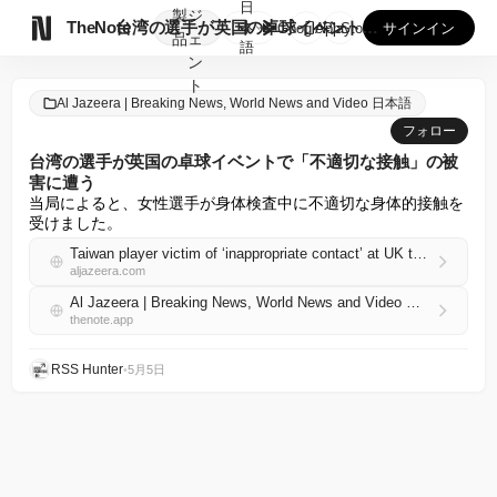
日
製
ジ

TheNote
台湾の選手が英国の卓球イベントで「不適切な接触」の被害に遭う
本
GooglePlay
AppStore
サインイン
品
ェ
語
ン
ト
Al Jazeera | Breaking News, World News and Video 日本語
フォロー
台湾の選手が英国の卓球イベントで「不適切な接触」の被
害に遭う
当局によると、女性選手が身体検査中に不適切な身体的接触を
受けました。
Taiwan player victim of ‘inappropriate contact’ at UK table tennis event
aljazeera.com
Al Jazeera | Breaking News, World News and Video 日本語 RSS
thenote.app
RSS Hunter
•
5月5日