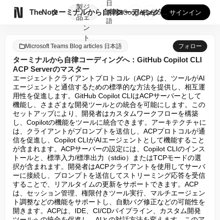
日
製
ジ

TheNote
ターミナルから自律コーディングへ：GitHub Copilo...
本
GooglePlay
AppStore
サインイン
品
ェ
語
ン
ト
Microsoft Teams Blog articles 日本語
フォロー
ターミナルから自律コーディングへ：GitHub Copilot CLI
ACP Serverのマスター
エージェントクライアントプロトコル（ACP）は、ツールがAI
エージェントと通信するための標準的な方法を提供し、相互運
用性を促進します。GitHub Copilot CLIはACPサーバーとして
機能し、さまざまな開発ツールとの統合を可能にします。この
セットアップにより、開発者はカスタムワークフローを構築
し、Copilotの機能をツールに統合できます。アーキテクチャに
は、クライアントがプロンプトを送信し、ACPプロトコルが通
信を促進し、Copilot CLIがAIエージェントとして機能すること
が含まれます。ACPサーバーの設定には、Copilot CLIのインス
トールと、標準入力/標準出力（stdio）またはTCPモードの選
択が含まれます。開発者はACPクライアントを使用してサーバ
ーに接続し、プロンプトを送信してストリーミング応答を受信
することで、リアルタイムの更新をサポートできます。ACP
は、セッション管理、権限付きツール実行、マルチエージェン
ト調整などの機能をサポートし、自動バグ修正などの可能性を
開きます。ACPは、IDE、CI/CDパイプライン、カスタム開発
ツールへの統合を促進し、AIとの対話方法を変えます。このア