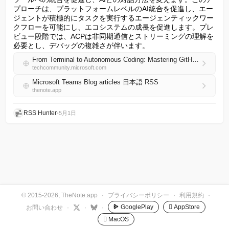
プローチは、プラットフォームレベルのAI統合を促進し、エー
ジェントが積極的にタスクを実行するエージェンティックワー
クフローを可能にし、エコシステムの成長を促進します。プレ
ビュー段階では、ACPは非同期通信とストリーミングの理解を
必要とし、デバッグの複雑さが伴います。
From Terminal to Autonomous Coding: Mastering GitHub Copilot CLI ACP Server
techcommunity.microsoft.com
Microsoft Teams Blog articles 日本語 RSS
thenote.app
RSS Hunter
•
5月1日
© 2015-2026, TheNote.app
·
プライバシーポリシー
·
利用規約
·
GooglePlay
 AppStore
お問い合わせ
·
·
·
 MacOS