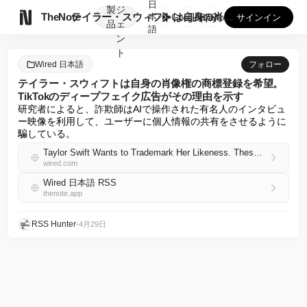
日
製
ジ

TheNote
テイラー・スウィフトは自身の肖像権の商標登録を希望。TikT...
本
GooglePlay
AppStore
サインイン
品
ェ
語
ン
ト
Wired 日本語
フォロー
テイラー・スウィフトは自身の肖像権の商標登録を希望。
TikTokのディープフェイク広告がその理由を示す
研究者によると、詐欺師はAIで操作された有名人のインタビュ
ー映像を利用して、ユーザーに個人情報の共有をさせるように
騙している。
Taylor Swift Wants to Trademark Her Likeness. These TikTok Deepfake Ads Show Why
wired.com
Wired 日本語 RSS
thenote.app
RSS Hunter
•
4月29日