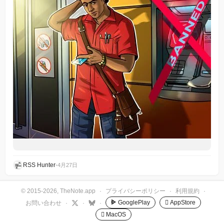
RSS Hunter
•
4月27日
© 2015-2026, TheNote.app
·
プライバシーポリシー
·
利用規約
·
GooglePlay
 AppStore
お問い合わせ
·
·
·
 MacOS