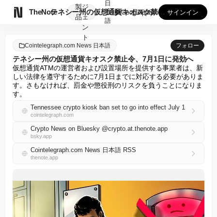
日
製
ジ

TheNote
テネシー州の仮想通貨キオスク禁止令、7月1日に発効へ
本
GooglePlay
AppStore
サインイン
品
ェ
語
ン
ト
Cointelegraph.com News 日本語
フォロー
テネシー州の仮想通貨キオスク禁止令、7月1日に発効へ
仮想通貨ATMの運営者および設置場所を提供する事業者は、新
しい法律を遵守するために7月1日までに対応する必要がありま
す。さもなければ、罰金や懲役刑のリスクを負うことになりま
す。
Tennessee crypto kiosk ban set to go into effect July 1
cointelegraph.com
Crypto News on Bluesky @crypto.at.thenote.app
bsky.app
Cointelegraph.com News 日本語 RSS
thenote.app