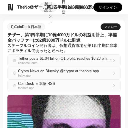
日
製
ジ

TheNote
テザー、第1四半期に10億4000万ドルの利益を計上、準備金...
本
GooglePlay
AppStore
サインイン
品
ェ
語
ン
ト
CoinDesk 日本語
フォロー
テザー、第1四半期に10億4000万ドルの利益を計上、準備
金バッファーは82億3000万ドルに到達
ステーブルコイン発行者は、仮想通貨市場が第1四半期に非常
にボラティルであったと述べた。
Tether posts $1.04 billion Q1 profit, reaches $8.23 billion reserve buffer
coindesk.com
Crypto News on Bluesky @crypto.at.thenote.app
bsky.app
CoinDesk 日本語 RSS
thenote.app