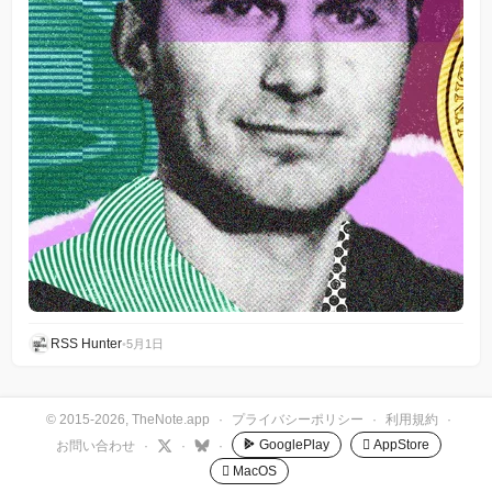
RSS Hunter
•
5月1日
© 2015-2026, TheNote.app
·
プライバシーポリシー
·
利用規約
·
GooglePlay
 AppStore
お問い合わせ
·
·
·
 MacOS