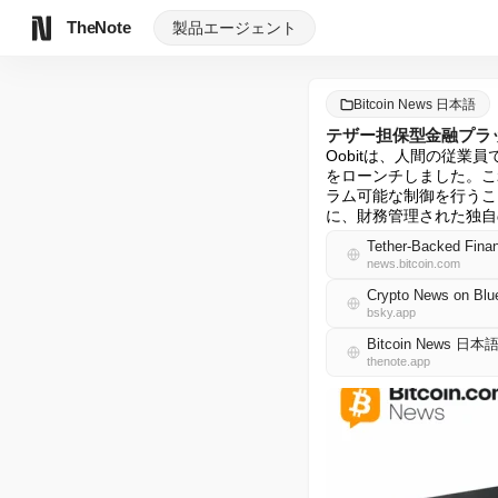
TheNote
製品
エージェント
Bitcoin News 日本語
テザー担保型金融プラッ
Oobitは、人間の従業
をローンチしました。こ
ラム可能な制御を行うことが
に、財務管理された独自
Tether-Backed Finan
news.bitcoin.com
Crypto News on Blu
bsky.app
Bitcoin News 日本
thenote.app