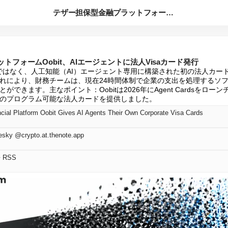
テザー担保型金融プラットフォームOobit、AIエージェント...
トフォームOobit、AIエージェントに法人Visaカード発行
員ではなく、人工知能（AI）エージェント専用に構築された初の法人カード製品で
れにより、財務チームは、現在24時間体制で企業の支出を処理するソ
できます。主なポイント：Oobitは2026年にAgent Cardsをロー
のプログラム可能な法人カードを提供しました。
cial Platform Oobit Gives AI Agents Their Own Corporate Visa Cards
esky @crypto.at.thenote.app
語 RSS