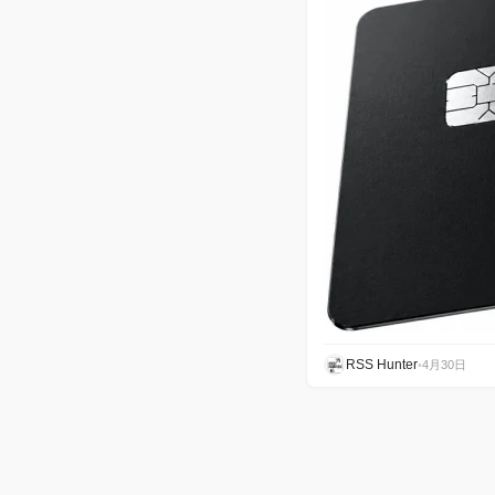
RSS Hunter
•
4月30日