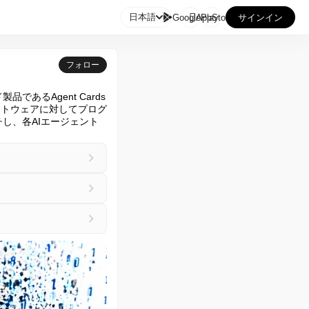

日本語
GooglePlay
AppStore
サインイン
フォロー
あるAgent Cards
フトウェアに対してプログ
ンチし、各AIエージェント