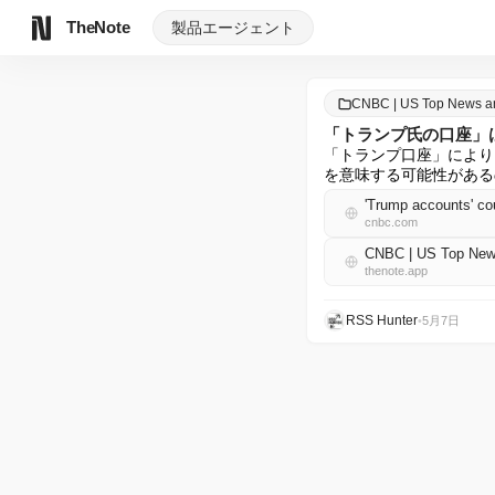
TheNote
製品
エージェント
CNBC | US Top News 
「トランプ氏の口座」
「トランプ口座」により
を意味する可能性がある
'Trump accounts' cou
cnbc.com
CNBC | US Top Ne
thenote.app
RSS Hunter
•
5月7日