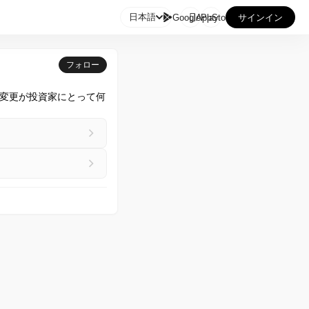

日本語
GooglePlay
AppStore
サインイン
フォロー
変更が投資家にとって何